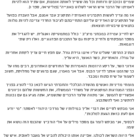
שמיים וכוכבים ורוחות וכל מה ששייך לאותה אומנות, אם עתיד הוא להיות
לאמיתו של הדבר איש הראוי לשלוט באונייה" (פוליטיאה, ספר ו).
אז מה צריך לעשות הקברניט האמיתי? התקציב עבר אמנם, אבל העברה בפועל
של התקציבים האדירים עליהם התחייבתם לציבור החרדי צריכה להיות מלווה
בתנאים שיבטיחו תוצאות:
יש לחייב עמידה במבחני מיצ"ב – כולל במתמטיקה ואנגלית. יש להגדיל את
מספר המפקחים ולחייב פיקוח גם על התכנים הפדגוגיים. ואלו רק שתי
דוגמאות.
הנתיב ההרסני שעלינו עליו איננו גזירת גורל. עם חפץ חיים צריך לקחת אחריות
על גורלו. והאחריות, כשר האוצר, היא עליך.
אדוני השר, על רקע היוזמות והאמירות של החודשים האחרונים, רבים מחו על
כך שהזמנו אותך לדיוני הכנס. אבל אני מאמין, שגם ברגעים של מחלוקת, חשוב
לשמור על שיח פתוח ומכבד.
מומחי מדיניות ואנשים מהשדה הכלכלי והחברתי הגיעו לכאן כדי להציג בפניך
ובפני המנהיגות המקצועית של משרדי הממשלה, את החששות שלהם וכיוונים
אפשריים להמשך. אני מקווה שלצד הדברים שתשמיע, אתה מגיע גם עם נכונות
להקשיב ואף להשתכנע.
אני מבקש לסיים את דברי אליך במילותיו של מרדכי היהודי לאסתר: "מי יודע
אם לעת כזאת הגעת למלכות".
לבסוף, אני מבקש לומר גם מספר מילים על אלי הורביץ שהכנס הזה נושא את
שמו:
אלי היווה השראה לכולנו. אפיינה אותו היכולת להביט אל מעבר לאופק. איש של