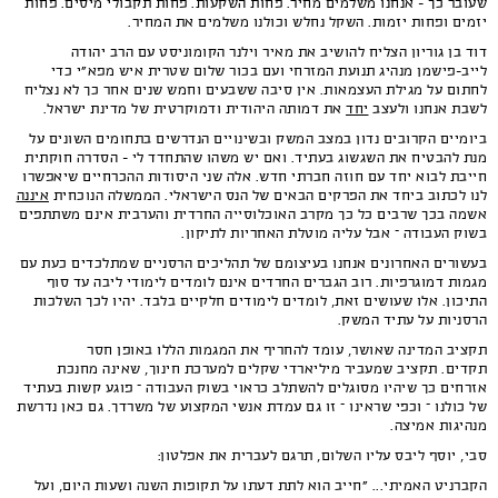
שעובר כך - אנחנו משלמים מחיר. פחות השקעות. פחות תקבולי מיסים. פחות
יזמים ופחות יזמות. השקל נחלש וכולנו משלמים את המחיר.
דוד בן גוריון הצליח להושיב את מאיר וילנר הקומוניסט עם הרב יהודה
לייב-פישמן מנהיג תנועת המזרחי ועם בכור שלום שטרית איש מפא"י כדי
לחתום על מגילת העצמאות. אין סיבה ששבעים וחמש שנים אחר כך לא נצליח
לשבת אנחנו ולעצב
יחד
את דמותה היהודית ודמוקרטית של מדינת ישראל.
ביומיים הקרובים נדון במצב המשק ובשינויים הנדרשים בתחומים השונים על
מנת להבטיח את השגשוג בעתיד. ואם יש משהו שהתחדד לי - הסדרה חוקתית
חייבת לבוא יחד עם חוזה חברתי חדש. אלה שני היסודות ההכרחיים שיאפשרו
לנו לכתוב ביחד את הפרקים הבאים של הנס הישראלי. הממשלה הנוכחית
איננה
אשמה בכך שרבים כל כך מקרב האוכלוסייה החרדית והערבית אינם משתתפים
בשוק העבודה – אבל עליה מוטלת האחריות לתיקון.
בעשורים האחרונים אנחנו בעיצומם של תהליכים הרסניים שמתלכדים כעת עם
מגמות דמוגרפיות. רוב הגברים החרדים אינם לומדים לימודי ליבה עד סוף
התיכון. אלו שעושים זאת, לומדים לימודים חלקיים בלבד. יהיו לכך השלכות
הרסניות על עתיד המשק.
תקציב המדינה שאושר, עומד להחריף את המגמות הללו באופן חסר
תקדים. תקציב שמעביר מיליארדי שקלים למערכת חינוך, שאינה מחנכת
אזרחים כך שיהיו מסוגלים להשתלב כראוי בשוק העבודה – פוגע קשות בעתיד
של כולנו – וכפי שראינו – זו גם עמדת אנשי המקצוע של משרדך. גם כאן נדרשת
מנהיגות אמיצה.
סבי, יוסף ליבס עליו השלום, תרגם לעברית את אפלטון:
הקברניט האמיתי... "חייב הוא לתת דעתו על תקופות השנה ושעות היום, ועל