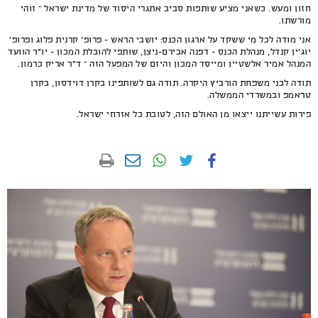
חזון ומעש. כשאני מציע שותפות סביב אתגרי היסוד של מדינת ישראל – זוהי
מורשתו.
אני מודה לכל מי ששקד על ארגון הכנס: יושבי הראש - פרופ' קרנית פלוג ופרופ'
יוג'ין קנדל, מנהלת הכנס - דפנה אבירם-ניצן, שותפי להובלת המכון - יו"ר הוועד
המנהל אמיר אלשטיין ומייסד המכון והיזם של המפעל הזה – ד"ר אריק כרמון.
תודה לבני משפחת הורביץ היקרה. תודה גם לשותפינו בקרן דוידסון, בקרן
טראמפ ובמשרדי הממשלה.
פירות עשייתנו ייצאו מן האולם הזה, לטובת כל אזרחי ישראל.