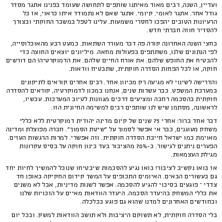
ועדיין, השנה, רבים מאוד מאיתנו שותפים לתחושה שעומד בפנינו אתגר מסדר
גודל אחר. אתגר לאומי. קיומי. אתגר שאם לא נתמודד איתו כראוי, אז כל
הרעיונות הטובים יהפכו לחסרי משמעות. עלינו לטפל במשבר החוקתי ובצורך
להסדיר חוזה חברתי חדש.
בחצי השנה האחרונה קורה פה דבר מעורר השתאות. כמעט רבע מהאוכלוסייה,
לפי הנתונים שלנו, משתתפים בפעולות מחאה. מיליונים יוצאים החוצה כדי
להבטיח את החופש שלהם. את אורח החיים שלהם. את הדמוקרטיה! הם דורשים
חוקה, או לכל הפחות הסדרה חוקתית, שתבטיח וודאות.
והדרישה לשינוי לא מגיעה רק מכיוון אחד. רבים אחרים קוראים לתיקונים
במערכת המשפט. כבר עשרות שנים, אנחנו במכון לדמוקרטיה, קוראים להסדרה
חוקתית בהסכמה רחבה ומציעים דרכים מגוונות לטיוב המערכות. עכשיו,
לראשונה, מסתמן שיש לנו שותפים רבים למשימה החיונית הזו.
דבר אחד ברור: אחרי 75 שנים של קיום מדינה יהודית דמוקרטית ללא כללי
משחק מעוגנים, כבר אי אפשר לסמוך על "שיטת הסמוך". חברה מפוצלת ומדינה
מאוימת כמו ישראל חייבת הסדרה חוקתית. וזה אפשרי. למרות הרגשות העזים.
הפערים ניתנים לגישור. כ-70% מהציבור בעד כינון חוקה על בסיס עקרונות
מגילת העצמאות.
אז בואו נקשיב לציבור! בואו נגיע להסכמות שיבטיחו שנוכל להמשיך לחיות יחד
גם בעשורים הבאים. האיומים התכופים על המשך קידום החקיקה באופן חד
צדדי – פוגעים בסיכוי להגיע להסכמה. אפשר לשנות מדיניות, אבל לא משנים
את כללי המשחק בהיעדר הסכמה. היעדר הוודאות מאיים על הזכויות שלנו
ובחודשים האחרונים למדנו שהוא גם פוגע בכלכלה.
בלי הסדרה חוקתית, לא תשוקם היציבות ולא תושב הוודאות למשק. ובכל יום