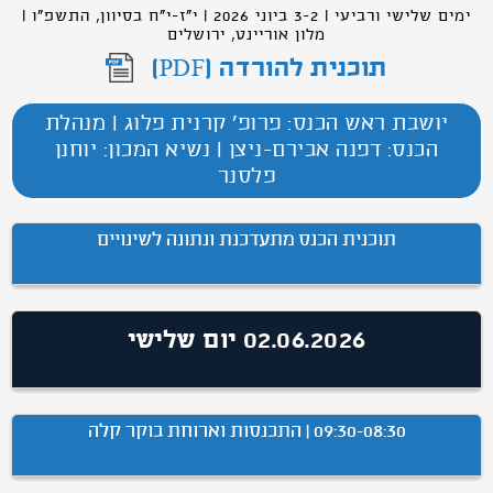
ימים שלישי ורביעי | 3-2 ביוני 2026 | י"ז-י"ח בסיוון, התשפ"ו |
מלון אוריינט, ירושלים
תוכנית להורדה (PDF)
יושבת ראש הכנס: פרופ' קרנית פלוג | מנהלת
הכנס: דפנה אבירם-ניצן | נשיא המכון: יוחנן
פלסנר
תוכנית הכנס מתעדכנת ונתונה לשינויים
02.06.2026 יום שלישי
09:30-08:30 | התכנסות וארוחת בוקר קלה