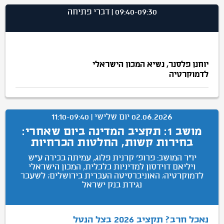
09:40-09:30 | דברי פתיחה
יוחנן פלסנר, נשיא המכון הישראלי
לדמוקרטיה
02.06.2026 יום שלישי | 11:10-09:40
מושב 1: תקציב המדינה ביום שאחרי:
בחירות קשות, החלטות הכרחיות
יו"ר המושב: פרופ' קרנית פלוג, עמיתה בכירה ע״ש
ויליאם דוידסון למדיניות כלכלית, המכון הישראלי
לדמוקרטיה; האוניברסיטה העברית בירושלים; לשעבר
נגידת בנק ישראל
נאכל חרב? תקציב 2026 בצל הנטל