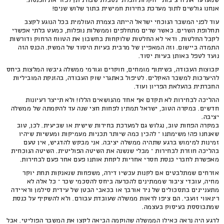
שמערער את היציבות – הקלות הבלתי נסבלת שבה ניתן לפזר את הכנסת.
אנחנו גולשים לתוך מערכת בחירות חמישית בתוך שלוש שנים!
עוד לפני המשבר הנוכחי ישראל הייתה בצמרת העולמית בכל הנוגע לקצב
תחלופת השרים. כאשר שרים מתחלפים וממשלות נופלות, כמעט בלתי אפשרי
לקבל החלטות. ודאי לא החלטות שלוקחות בחשבון את הטווח הרחוק ודורשות
התמדה ביישום. וזה המאפיין של מרבית בעיות היסוד של המשק. הכנס הזה
נועד לטפל באותן בעיות יסוד.
קבוצות העבודה, בשיתוף מומחים, חוקרים וגורמי ממשלה גיבשו המלצות ביחס
להיערכות למשבר האקלים. לטיפול באתגרי שוק העבודה, בהזנקת המוביליות
החברתית בהעלאת הפריון ועוד.
ההליכה לבחירות לא תקדם אף אחד מהנושאים הללו! ולא תייצר רעיונות
חדשים. במקרה הטוב, ישראל תמתין לפחות חצי שנה עד להקמתה של ממשלה
יציבה.
במקרה הפחות טוב, נגלוש גם למערכת בחירות שישית או שביעית. לכן, טוב
שאנחנו פה! משימתנו – להכין כמה שיותר תכניות מעמיקות ומעשיות שיהיו
זמינות למימוש ברגע שתהיה ממשלה יציבה. אני מבקש להדגיש, אין טעם
בהליכה חוזרת לבחירות – מבלי שנשנה את השיטה הפוליטית. השיטה הנוכחית
מאפשרת לחברי כנסת חסרי אחריות לקחת אותנו פעם אחר פעם לבחירות.
אזרחים שמתלבטים אם לקנות עכשיו דירה, משפחות שנאנקות תחת יוקר
מחיה, עובדי ציבור שממתינים להכרעה ביחס להסכמי שכר – כל אלה לא
מתעניינים בתסכולים של ניר אורבך או בכאבי הבטן של עידית סילמן וראיידה
רינאווי זועבי. הם ציפו לראות ממשלה שעובדת עבורם. ולא להשקיף על כנסת
שמתבוססת בעיסוק בעצמה.
לרגע היה נראה כאילו הממשלה שהוקמה הביאה לקצו את המשבר הפוליטי. אבל