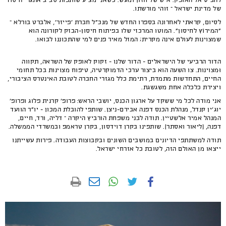
להביט אל האופק. איש של חזון ומעש. כשאני מציע שותפות סביב אתגרי היסוד
של מדינת ישראל – זוהי מורשתו.
לסיום, קראתי לאחרונה בספרו החדש של מנכ"ל חברת 'פייזר', אלברט בורלא –
"המירוֹץ לחיסון". המוטו המרכזי שלו בפיתוח חיסון-הבזק לקורונה הוא
שמצוינות לעולם אינה מקרית; המזל מאיר פנים למי שהתכוננו לבואו.
הדור הרביעי של הישראלים - הדור שלנו - זקוק לאופק של השראה, תקווה
וּמצוינות. צו השעה הוא ביצור ערכי הדמוקרטיה, טיפוח מצוינות בכל תחומי
החיים, התחדשות מתמדת, רתימת כלל מגזרי החברה לטובת האינטרס הציבורי,
ויצירת כלכלה אחת משגשגת.
אני מודה לכל מי ששקד על ארגון הכנס, יושבי הראש: פרופ' קרנית פלוג ופרופ'
יוג'ין קנדל, מנהלת הכנס דפנה אבירם-ניצן. שותפי להובלת המכון - יו"ר הוועד
המנהל אמיר אלשטיין. תודה לבני משפחת הורביץ היקרה – דליה, ורד, חיים,
דפנה, [ליאור ואסתר]. שותפינו בקרן דוידסון, בקרן טראמפ ובמשרדי הממשלה.
תודה למשתתפי הדיונים במושבים השונים ובקבוצות העבודה. פירות עשייתנו
ייצאו מן האולם הזה, לטובת כל אזרחי ישראל.