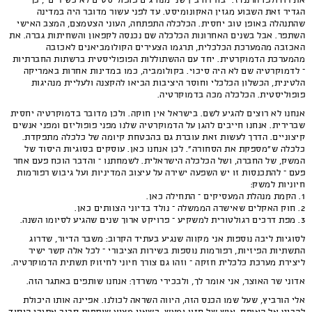
את רודולפו הרננדז. "בחירה בין שני מנהיגים פופוליסטים לא כשירים", כך
הגדיר זאת השבוע מגזין האקונומיסט. עד לפני עשור מדובר היה במדינה
שהתנהלה באופן טוב יחסית. הכלכלה התפתחה, העוני הצטמצם, המצב האישי
השתפר. אבל בשנים האחרונות הכלכלה שם נכנסה לקפאון והשחיתות גברה. את
האכזבה מהמערכת הכלכלית, תרגמו הצעירים הקולומביאנים לאכזבה
מהמערכת הדמוקרטית. יחד עם ההשתוללות הפופוליסטית ברשתות החברתיות
– לדמוקרטיה שם לא היה סיכוי. בקולומביה, כמו במדינות אחרות באמריקה
הלטינית, הכשלון הכלכלי וחוסר היציבות הביאו להקצנה ולעליית מנהיגות
פופוליסטית. הכלכלה מכה בדמוקרטיה.
אנחנו לא רוצים להגיע לשם. בישראל אין חוקה. ולכן מדובר בדמוקרטיה יחסית
שברירית. אנחנו חייבים להגן על הדמוקרטיה שלנו מפני פופוליזם ומפני אנשים
קיצוניים. הדרך לעשות זאת עוברת גם בהבטחת קיומה של כלכלה מתפקדת.
כלכלה ש"מספקת את הסחורה". לכן אנחנו כאן. עוסקים בסוגיות היסוד של
המשק, של החברה, ושל הכלכלה הישראלית. לשמחתנו – והדבר הוכח פעם אחר
פעם – להתכנסות זו יש השפעה ישירה על עיצוב המדיניות ועל גיבוש רפורמות
חיוניות למשק:
1. הקמת מנהלת המעסיקים – התחילה כאן.
2. חוק האקלים שאישרה הממשלה – נולד בדיוני הצוותים כאן.
3. מפת דרכים רגולטורית למשקיע – פרויקט ארוך שנים שהגיע לסיומו השנה.
לסוגיות ליבה נוספות אני מקווה שנגיע בעתיד הקרוב: משבר הדיור, שדרוג
התשתיות הפיזיות, רפורמות נוספות בשירות הציבורי – לכל אלה קשר ישיר
ליצירת מערכת כלכלית חזקה – וזהו גם צורך חיוני לחיזוק תשתית הדמוקרטיה.
אדוני שר האוצר, אני אומר לך, ולבכירי משרדך: אנחנו שותפים באתגר הזה.
אלי הורביץ, שעל שמו הכנס הזה, היווה השראה לכולנו. אפיינה אותו היכולת