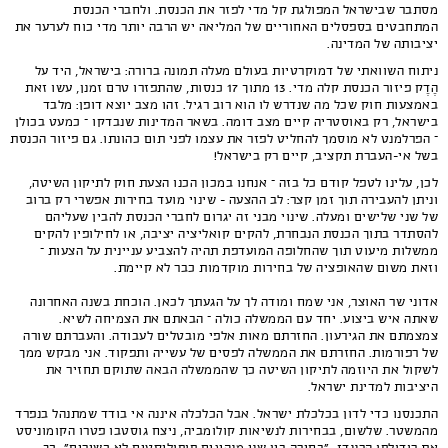
מסתבר שבישראל המפולגת קל מדי לפזר את הכנסת. ולחברי הכנסת
המתחבטים בספסלים האחוריים של המליאה יש הרבה יותר מדי כוח לערער את
יציבותה של המדינה.
ניתוח השוואתי של דמוקרטיות בעולם מעלה תמונה ברורה: בישראל, היד על
הֶדֶק פיזור הכנסת קלה מדי. 13 מתוך 17 כנסות, שהתפזרו טרם זמנן, עשו זאת
באמצעות חוק שכל מה שנדרש לו הוא רוב רגיל. זהו מצב יוצא דופן: מלבד
בישראל, רק באוסטריה קיים מצב דומה. בשאר המדינות שנבדקו – כמעט בכולן
– הפרלמנט לא מוסמך להחליט לפזר את עצמו לפני תום כהונתו. גם פיזור הכנסת
בשל אי-העברת תקציב, קיים רק בישראל!
לכן, עלינו לטפל קודם כל בזה – אנחנו במכון הכנו הצעת חוק לתיקון השיטה,
וניתן להעבירה תוך זמן קצר: לב ההצעה - שינוי מועד בחירות אפשרי רק ברוב
של שני שלישים ומעלה. שינוי מבני זה יגרום לחברי הכנסת להבין שעליהם
להסתדר בתוך הכנסת הנבחרת, להקים קואליציה יציבה, או לחילופין להקים
ממשלות מיעוט תוך שהחלופה המועדפת תהיה להצביע עניינית על הצעות –
וזאת משום שהאופציה של בחירות מוקדמות כבר לא קיימת.
אדוני שר האוצר, אני שמח ומודה לך על הגעתך לכאן. הוכחת בשנה האחרונה
שאתה איש ביצוע. יחד עם הממשלה כולה – הבאתם את הצמיחה לשיא.
צמצמתם את הגירעון. החזרתם מאות אלפי מובטלים לעבודה. והעברתם שורה
של רפורמות. החזרתם את הממשלה לפסים של עשייה ותפקוד. אני מבקש ממך
לשקול את היוזמה לתיקון השיטה כך שהממשלה הבאה שתוקם תחזיר את
היציבות למדינת ישראל.
התכנסנו כדי לדון בכלכלת ישראל. אבל הכלכלה איננה אי בודד שמתנהל בנפרד
מהמשטר. שלשום, בבחירות לנשיאות קולומביה, ניצח גוסטבו פטרו הקומוניסט