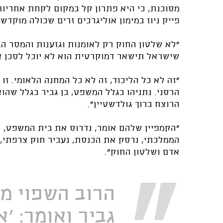
מסוכנת, כי היא פתרון קל במקום לקחת אחריו
פייק ניוז במימון אוליגרכים זרים שכולה מוקדש
"לא שלטון החוק רק לאומנות וגזענות והמסר הג
שישראל תישאר דמוקרטית הוא לא יוכל לסכן 
"זה לא כל הליכוד, זה לא כל המחנה הלאומי. ז
הרסני. נתניהו בגלל המשפט, בן גביר בגלל שה
הרוצח ברוך גולדשטיין".
"הקמפיין שלהם אומר, נדרוס את בית המשפט, נ
הממלכתי, נרסק את הכנסת, נעביר חוק צרפתי, 
אדם ושלטון החוק".
הרוב השפוי מ
גביר ואומר: 'א