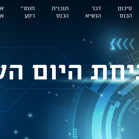
סיכום
דבר
תוכנית
חומרי
או
הכנס
הנשיא
הכנס
רקע
אל
חת היום הש