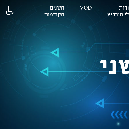
דות
VOD
השנים
י הורביץ
הקודמות
ני