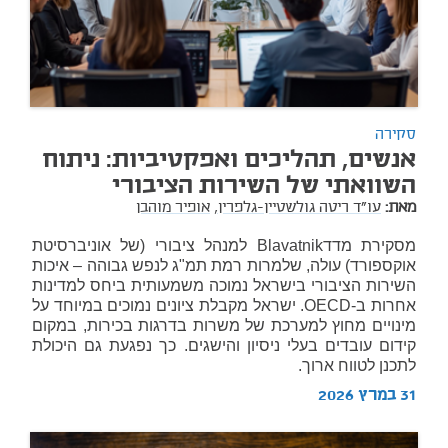
סקירה
אנשים, תהליכים ואפקטיביות: ניתוח
השוואתי של השירות הציבורי
מאת:
עו"ד ריטה גולשטיין-גלפרין,
אופיר מוהבן
מסקירת מדדBlavatnik למנהל ציבורי (של אוניברסיטת
אוקספורד) עולה, שלמרות רמת תמ"ג לנפש גבוהה – איכות
השירות הציבורי בישראל נמוכה משמעותית ביחס למדינות
אחרות ב-OECD. ישראל מקבלת ציונים נמוכים במיוחד על
מינויים מחוץ למערכת של משרות בדרגות בכירות, במקום
קידום עובדים בעלי ניסיון והישגים. כך נפגעת גם היכולת
לתכנן לטווח ארוך.
31 במרץ 2026