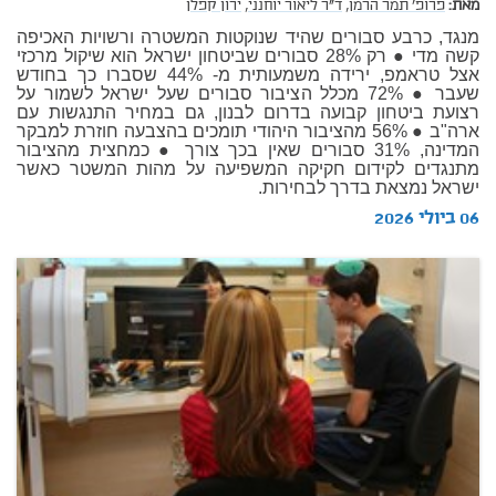
מאת:
פרופ' תמר הרמן,
ד"ר ליאור יוחנני,
ירון קפלן
מנגד, כרבע סבורים שהיד שנוקטות המשטרה ורשויות האכיפה
קשה מדי ● רק 28% סבורים שביטחון ישראל הוא שיקול מרכזי
אצל טראמפ, ירידה משמעותית מ- 44% שסברו כך בחודש
שעבר ● 72% מכלל הציבור סבורים שעל ישראל לשמור על
רצועת ביטחון קבועה בדרום לבנון, גם במחיר התנגשות עם
ארה"ב ● 56% מהציבור היהודי תומכים בהצבעה חוזרת למבקר
המדינה, 31% סבורים שאין בכך צורך ● כמחצית מהציבור
מתנגדים לקידום חקיקה המשפיעה על מהות המשטר כאשר
ישראל נמצאת בדרך לבחירות.
06 ביולי 2026