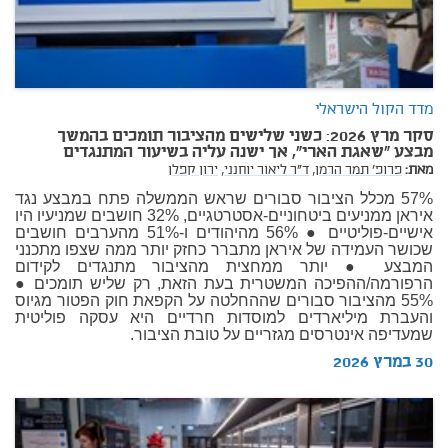
מדד הקול הישראלי
סקר מרץ 2026: כשני שלישים מהציבור תומכים בהמשך
מבצע "שאגת הארי", אך ישנה עליה בשיעור המתנגדים
מאת:
פרופ' תמר הרמן,
ד"ר ליאור יוחנני,
ירון קפלן
57% מכלל הציבור סבורים שראש הממשלה פתח במבצע נגד
איראן ממניעים ביטחוניים-אסטרטגיים, 32% חושבים שמניעיו היו
אישיים-פוליטיים ● 56% מהיהודים ו-51% מהערבים חושבים
שכושר העמידה של איראן מתברר כחזק יותר ממה שצפו מתכנני
המבצע ● יותר ממחצית מהציבור מתנגדים לקידום
הרפורמה/ההפיכה המשטרית בעת הזאת, רק שליש תומכים ●
55% מהציבור סבורים שההחלטה על הקפאת חוק הפטור מגיוס
והעברת מיליארדים למוסדות חרדיים היא עסקה פוליטית
שמעדיפה אינטרסים מגזריים על טובת הציבור.
30 במרץ 2026