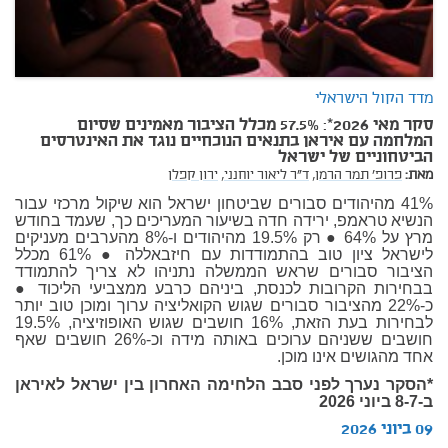
מדד הקול הישראלי
סקר מאי 2026*: 57.5% מכלל הציבור מאמינים שסיום
המלחמה עם איראן בתנאים הנוכחיים נוגד את האינטרסים
הביטחוניים של ישראל
מאת:
פרופ' תמר הרמן,
ד"ר ליאור יוחנני,
ירון קפלן
41% מהיהודים סבורים שביטחון ישראל הוא שיקול מרכזי עבור
הנשיא טראמפ, ירידה חדה בשיעור המעריכים כך, שעמד בחודש
מרץ על 64% ● רק 19.5% מהיהודים ו-8% מהערבים מעניקים
לישראל ציון טוב בהתמודדות עם חיזבאללה ● 61% מכלל
הציבור סבורים שראש הממשלה נתניהו לא צריך להתמודד
בבחירות הקרובות לכנסת, ביניהם כרבע ממצביעי הליכוד ●
כ-22% מהציבור סבורים שגוש הקואליציה ערוך ומוכן טוב יותר
לבחירות בעת הזאת, 16% חושבים שגוש האופוזיציה, 19.5%
חושבים ששניהם ערוכים באותה מידה וכ-26% חושבים שאף
אחד מהגושים אינו מוכן.
*הסקר נערך לפני סבב הלחימה האחרון בין ישראל לאיראן
ב-8-7 ביוני 2026
09 ביוני 2026