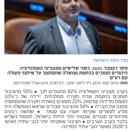
מדד הקול הישראלי
סקר דצמבר 2025: כשני שלישים ממצביעי האופוזיציה
היהודים תומכים בהקמת ממשלה שתסתמך על שיתוף פעולה
עם רע"ם
מאת:
פרופ' תמר הרמן,
ד"ר ליאור יוחנני,
ירון קפלן,
אינה אורלי ספוז'ניקוב
בקרב מצביעי הקואליציה 82% מתנגדים לכך ● 55% מהציבור
תומכים בהקמת ועדת חקירה ממלכתית, ירידה של כ־10%
לעומת מדידות קודמות, 22% תומכים בוועדת חקירה שהממשלה
ממנה את חבריה ● 54% מהציבור סבורים שראש הממשלה היה
מודע לקשרים שקיימו יועציו עם קטאר ● שלושה רבעים
מהיהודים סבורים שבטוח יותר לחיות בישראל, לעומת כשליש
בלבד בקרב הערבים ● הציבור אופטימי יותר לגבי עתידו האישי
ב־2026 מאשר לגבי עתיד המדינה.