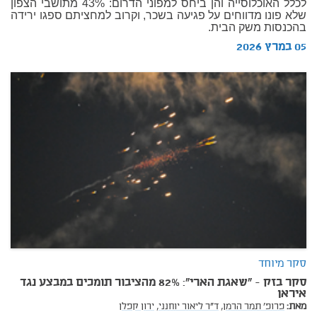
לכלל האוכלוסייה והן ביחס למפוני הדרום: 43% מתושבי הצפון
שלא פונו מדווחים על פגיעה בשכר, וקרוב למחציתם ספגו ירידה
בהכנסות משק הבית.
05 במרץ 2026
סקר מיוחד
סקר בזק - "שאגת הארי": 82% מהציבור תומכים במבצע נגד
איראן
מאת:
פרופ' תמר הרמן,
ד"ר ליאור יוחנני,
ירון קפלן