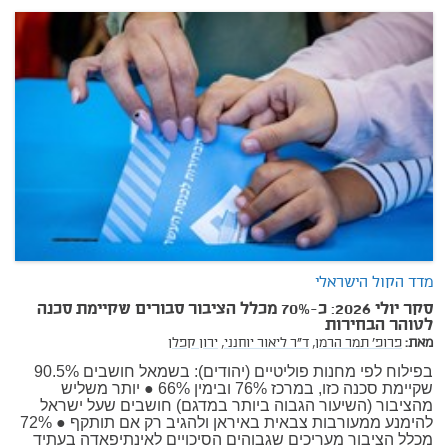
מדד הקול הישראלי
סקר יולי 2026: כ-70% מכלל הציבור סבורים שקיימת סכנה
לטוהר הבחירות
מאת:
פרופ' תמר הרמן,
ד"ר ליאור יוחנני,
ירון קפלן
בפילוח לפי מחנות פוליטיים (יהודים): בשמאל חושבים 90.5%
שקיימת סכנה כזו, במרכז 76% ובימין 66% ● יותר משליש
מהציבור (השיעור הגבוה ביותר במדגם) חושבים שעל ישראל
להימנע ממעורבות צבאית באיראן ולהגיב רק אם תותקף ● 72%
מכלל הציבור מעריכים שגבוהים הסיכויים לאינתיפאדה בעתיד