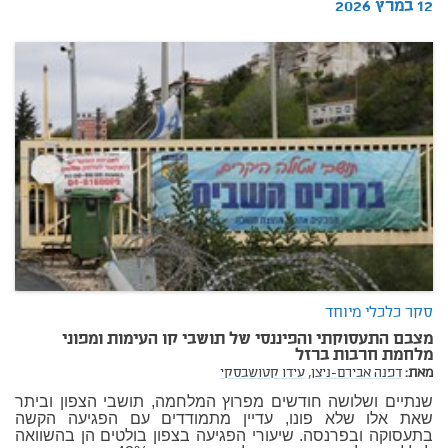
12 במרץ 2026
סקר כלכלי מיוחד
מצבם התעסוקתי והפיננסי של תושבי קו העימות ומפוני
מלחמת חרבות ברזל
מאת:
דפנה אבירם-ניצן,
עידו קטושבסקי
שנתיים ושלושה חודשים מפרוץ המלחמה, תושבי הצפון וביתר
שאת אלו שלא פונו, עדיין מתמודדים עם הפגיעה הקשה
בתעסוקה ובפרנסה. שיעורי הפגיעה בצפון בולטים הן בהשוואה