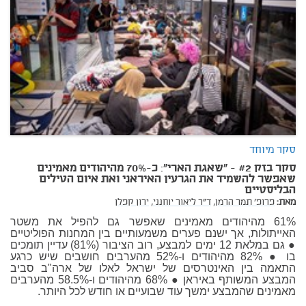
סקר מיוחד
סקר בזק #2 - "שאגת הארי": כ-70% מהיהודים מאמינים
שאפשר להשמיד את הגרעין האיראני ואת איום הטילים
הבליסטיים
מאת:
פרופ' תמר הרמן,
ד"ר ליאור יוחנני,
ירון קפלן
61% מהיהודים מאמינים שאפשר גם להפיל את משטר
האייתולות, אך ישנם פערים משמעותיים בין המחנות הפוליטיים
● גם במלאת 12 ימים למבצע, רוב הציבור (81%) עדיין תומכים
בו ● 82% מהיהודים ו-52% מהערבים חושבים שיש כרגע
התאמה בין האינטרסים של ישראל לאלו של ארה"ב סביב
המבצע המשותף באיראן ● 68% מהיהודים ו-58.5% מהערבים
מאמינים שהמבצע ימשך עוד שבועיים או חודש לכל היותר.