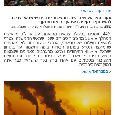
מדד הקול הישראלי
סקר ינואר 2026: כ־50% מהציבור סבורים שישראל צריכה
להשתתף בתקיפה באיראן רק אם תותקף
מאת:
פרופ' תמר הרמן,
ד"ר ליאור יוחנני,
ירון קפלן,
אינה אורלי ספוז'ניקוב
44% תומכים בפעולה צבאית מתואמת עם ארה"ב מראשית
המהלך ● 51% מהציבור סבורים שנכון שראש הממשלה יצטרף
למועצת השלום של טראמפ, אם כי שיעור זהה לא מאמינים
שהמועצה תסייע בפתרון הבעיות בעזה ותשמור על ביטחון
ישראל ● 48% מהיהודים ו-52% מהערבים מאמינים שצמצום
הסיוע הביטחוני מארה"ב יפגע בביטחון המדינה ● כמחצית
מהציבור מסכימים עם אהרן ברק בכך שישראל כבר אינה
דמוקרטיה ליברלית.
2 בפברואר 2026