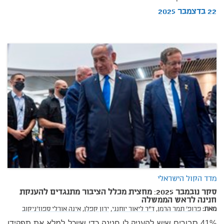
22 בדצמבר 2025
מדד הקול הישראלי
סקר נובמבר 2025: מחצית מכלל הציבור מתנגדים להענקת
חנינה לראש הממשלה
מאת:
פרופ' תמר הרמן,
ד"ר ליאור יוחנני,
ירון קפלן,
אינה אורלי ספוז'ניקוב
41% סבורים שיש להעניק לו חנינה כדי שיוכל למלא את תפקידו