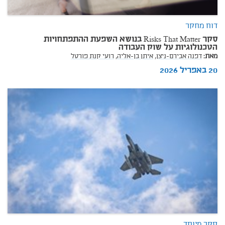
דוח מחקר
סקר Risks That Matter בנושא השפעת ההתפתחויות
הטכנולוגיות על שוק העבודה
מאת:
דפנה אבירם-ניצן,
איתן בן-אליה,
רועי קנת פורטל
20 באפריל 2026
סקר מיוחד