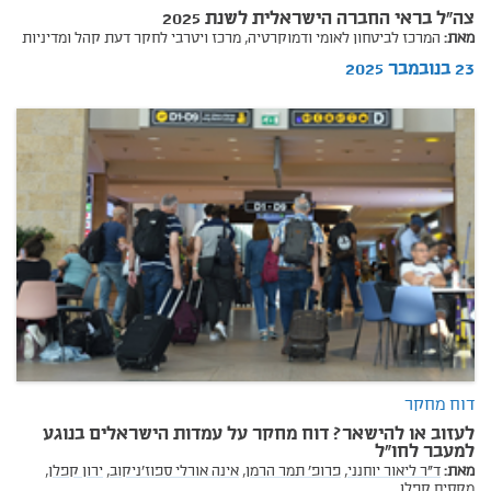
צה"ל בראי החברה הישראלית לשנת 2025
מאת:
המרכז לביטחון לאומי ודמוקרטיה,
מרכז ויטרבי לחקר דעת קהל ומדיניות
23 בנובמבר 2025
דוח מחקר
לעזוב או להישאר? דוח מחקר על עמדות הישראלים בנוגע
למעבר לחו"ל
מאת:
ד"ר ליאור יוחנני,
פרופ' תמר הרמן,
אינה אורלי ספוז'ניקוב,
ירון קפלן,
מקסים קפלן