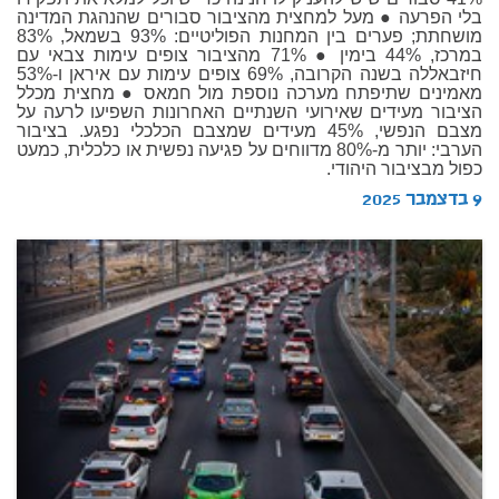
בלי הפרעה ● מעל למחצית מהציבור סבורים שהנהגת המדינה
מושחתת; פערים בין המחנות הפוליטיים: 93% בשמאל, 83%
במרכז, 44% בימין ● 71% מהציבור צופים עימות צבאי עם
חיזבאללה בשנה הקרובה, 69% צופים עימות עם איראן ו-53%
מאמינים שתיפתח מערכה נוספת מול חמאס ● מחצית מכלל
הציבור מעידים שאירועי השנתיים האחרונות השפיעו לרעה על
מצבם הנפשי, 45% מעידים שמצבם הכלכלי נפגע. בציבור
הערבי: יותר מ-80% מדווחים על פגיעה נפשית או כלכלית, כמעט
כפול מבציבור היהודי.
9 בדצמבר 2025