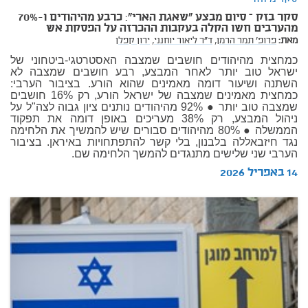
סקר בזק – סיום מבצע "שאגת הארי": כרבע מהיהודים ו-70%
מהערבים חשו הקלה בעקבות ההכרזה על הפסקת אש
מאת:
פרופ' תמר הרמן,
ד"ר ליאור יוחנני,
ירון קפלן
כמחצית מהיהודים חושבים שמצבה האסטרטגי-ביטחוני של
ישראל טוב יותר לאחר המבצע, רבע חושבים שמצבה לא
השתנה ושיעור דומה מאמינים שהוא הורע. בציבור הערבי:
כמחצית מאמינים שמצבה של ישראל הורע, רק 16% חושבים
שמצבה טוב יותר ● 92% מהיהודים נותנים ציון גבוה לצה"ל על
ניהול המבצע, רק 38% מעריכים באופן דומה את תפקוד
הממשלה ● 80% מהיהודים סבורים שיש להמשיך את הלחימה
נגד חיזבאללה בלבנון, בלי קשר להתפתחויות באיראן. בציבור
הערבי שני שלישים מתנגדים להמשך הלחימה שם.
14 באפריל 2026