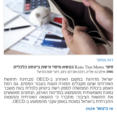
דוח מחקר
סקר Risks That Matter בנושא מיסוי ורשת ביטחון כלכלית
מאת:
איתן בן-אליה,
דפנה אבירם-ניצן,
רועי קנת פורטל
ישראל מדורגת במקום האחרון ב-OECD מבחינת תחושת
האזרחים שהם מקבלים תמורה הוגנת בעבור המסים. גם רמת
האמון ביכולת הממשלה לספק רשת ביטחון כלכלית בעת משבר
נמוכה משמעותית מהממוצע במדינות הארגון. הנתונים מאששים
את תחושות הציבור: מתברר כי ההוצאה האזרחית וההוצאה
החברתית בישראל נמוכות באופן עקבי מהממוצע ב-OECD.
19 בינואר 2026