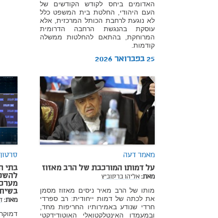
האדומים ביחס לקודש הקודשים של
העם היהודי, החלטת בית המשפט כלל
לא נוגעת לרחבת הכותל המרכזית, אלא
עוסקת בהנגשת הרחבה הדרומית
המרוחקת, בהתאם להחלטות ממשלה
קודמות.
25 בפברואר 2026
מאמר דעה
סרטון
על דמותו המורכבת של הרב מאזוז
בתי ה
להשפע
מאת:
אליהו ברקוביץ
מערכת
מותו של הרב מאיר ניסים מאזוז מסמן
בשיחה
את לכתה של דמות ייחודית: רב ספרדי
מאת:
ד
חרדי שנודע באמירותיו החריפות מחד,
דמוקרט
ובמעמדו האינטלקטואלי האוטודידקטי