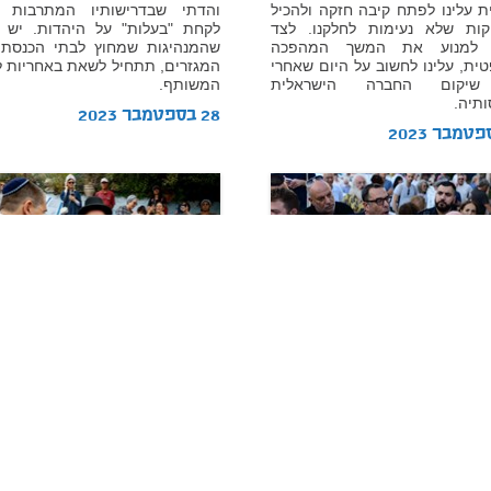
ת עלינו לפתח קיבה חזקה ולהכיל
והדתי שבדרישותיו המתרבות 
קות שלא נעימות לחלקנו. לצד
לקחת "בעלות" על היהדות. יש ל
ן למנוע את המשך המהפכה
שהמנהיגות שמחוץ לבתי הכנסת,
ת, עלינו לחשוב על היום שאחרי
המגזרים, תתחיל לשאת באחריות ל
שיקום החברה הישראלית
המשותף.
תיה.
28 בספטמבר 2023
דעה
סקירה
ומכים בערכים ליברליים
קציבת כהונת רבנים: סקירה
ם לחשבון נפש על מקום
הלכתית
 היהודית בחייהם
מאת:
ד"ר אריאל פינקלשטיין
ליהו ברקוביץ
הצעת החוק הנוגעת לרבנים מקומיי
ומכים במהלכי הממשלה לשאול
מבקשת לבטל את קציבת כהונות רב
מם אילו מחירים הם מוכנים