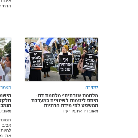
איכות 
הדתית
סקירה
מאמר 
מלחמת אזרחים? מלחמת דת:
הישמר
היחס ליוזמות לשינויים במערכת
חלקלק
המשפט לפי מידת הדתיות
הנמכת
מאת:
ד"ר איתמר יקיר
מאת:
פ
תמונת
אביב 
להיות
את מצ