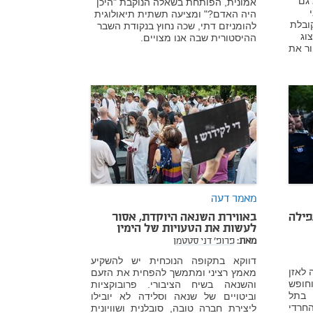
 גם
אמונית, הפותחת בשאלה הנוקבת "היכן
היה האדם?" ומציעה תשתית תיאולוגית
ובלת
להומניזם דתי, שכה נחוץ בנקודת השבר
וג
ההיסטורית שבה אנו מצויים.
ור את
מאמר דעה
פילה
באווירת השנאה היוקדת, אסור
לעשות את הטעויות של הימין
מאת:
פרופ' דני סטטמן
דווקא בתקופה הנוכחית יש להשקיע
 לאזן
מאמץ רציני ומתמשך להפחית את הזעם
וחופש
והשנאה בשיח הציבורי. פרובוקציות
 בתל
וביטויים של שנאה וסלידה לא יובילו
החרדי
ליצירת חברה טובה, סובלנית ושוויונית