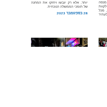
מנסה
יותר, אלא רק יגבשו ויחזקו את המחנה
קוות
של תומכי הממשלה הנוכחית.
 מכל
28 בספטמבר 2023
עתיד
סקירה
אכיפת חוקי העזר העירוניים
לסגירת עסקים בימי מנוחה
בעיריות הגדולות בישראל: סקירת
נתונים
ם
מאת:
אילה גולדברג,
ד"ר אריאל פינקלשטיין
ני
מבין 29 עיריות שנבדקו, ב-11 עיריות לא
הערים, כך שיימשכו עד הגיעם לגיל 75,