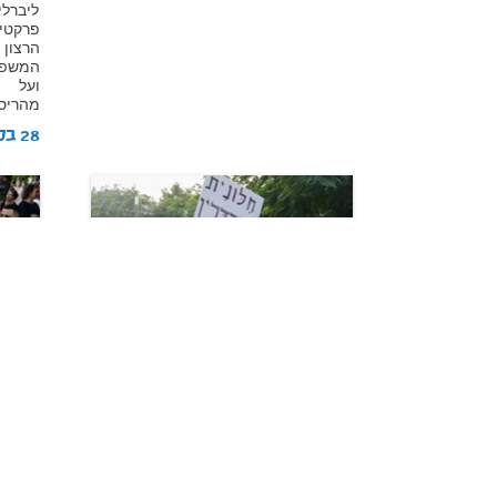
ליברלי
פרקטי
הרצו
המשפטי
ועל 
מהריסו
28 בספטמבר 2023
מאמר דעה
מאמר 
כך אבדה הסולידריות האזרחית
גם הת
ביום החשוב בלוח השנה היהודי
נדרשי
הזהות
מאת:
פרופ' עמיחי כהן
מאת:
א
אירועי יום כיפור תשפ"ד מעוררים
על הת
תחושות קשות גם בקרב הקבוצה
את עצ
המתונה בציונות הדתית. פגיעה