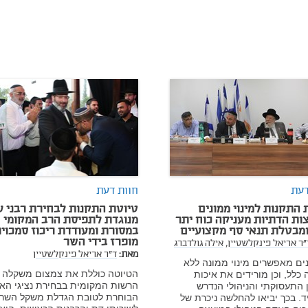
דעת
חוות דעת
 התקנות למינוי ממונים
טיוטת התקנות לבחירת רבני ע
ות הדתיות מעניקה כוח יתר
מנוגדת לתפיסת הרב המקומי
מבטלת תנאי סף מקצועיים
במסורת ומעודדת ריכוז סמכויו
מופרז בידי השר
"ר אריאל פינקלשטיין,
אילה גולדברג
מאת:
ד"ר אריאל פינקלשטיין
ים מאפשרים מינוי ממונה ללא
הטיוטה כוללת את צמצום משקלה 
כלל, וכן מורידים את איכות
הרשות המקומית בבחירת נציגי הא
ן התעסוקתי והניהולי הנדרש
הבוחרת לטובת הגדלת משקל השר
. בכך יביאו להחלשה ניכרת של