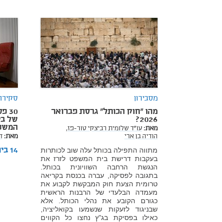
מסבירון
סקירה
מהו "חוק הכותל" גרסת פברואר
30 
2026?
של בי
המשפט 
מאת:
עו"ד שלומית רביצקי טור-פז,
הודיה בן ארי
מאת:
ד
14 בינואר 2026
מתווה התפילה בכותל עלה שוב לכותרות
בעקבות דרישת בית המשפט לזרז את
הנגשת הרחבה השוויונית בכותל.
בתגובה לפסיקה, עברה בכנסת בקריאה
טרומית הצעת חוק המבקשת לקבוע את
מעמדה הבלעדי של הרבנות הראשית
כגורם הקובע את נהלי הכותל. אלא
שבניגוד לזעקות שנשמעו בקואליציה,
כאילו בפסיקת בג"ץ נחצו כל הקווים