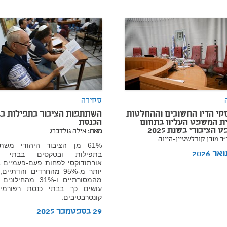
סקירה
פסקי הדין החשובים וההחלטות
השתתפות הציבור בתפילות בב
ת המשפט העליון בתחום
הכנסת
הציבורי בשנת 2025
מאת:
אילה גולדברג
"ר מורן קנדלשטיין-היינה
61% מן הציבור היהודי משת
בתפילות ובטקסים בבתי כ
אורתודוקסי לפחות פעם-פעמיים ב
עושים כך בבתי כנסת רפורמי
קונסרבטיבים.
29 בספטמבר 2025