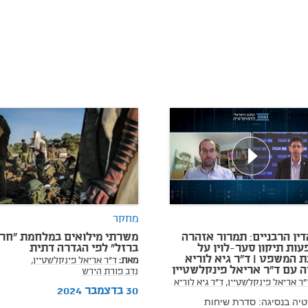
מחקר
דין הרבניים: תמרור אזהרה
משרתי מילואים במלחמת "חר
ות תיקון סער-לוין על
ברזל" לפי הגדרה דתית
 המשפט | ד"ר גיא לוריא
מאת:
ד"ר אריאל פינקלשטיין,
 עם ד"ר אריאל פינקלשטיין
נדב פורת הירש
"ר אריאל פינקלשטיין,
ד"ר גיא לוריא
30 בדצמבר 2024
יה בנסיגה: סדרת שיחות