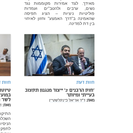
מאידך. לצד אמירות מקוממות נגד
נשים, ערבים ולהטב"ים ועמדות
פוליטיות ניציות – הציג תפיסה
שהאמינה ב"דרך האמצע" וחזון לאיחוי
בין דת למדינה.
חוות דעת
חוות 
'חוק הרבנים 2' ייצור מנגנון תקצוב
טיוטת
בעייתי ומיותר
במועצ
לשר ו
מאת:
ד"ר אריאל פינקלשטיין
מאת:
ד
התיקונ
השכלה 
הניסיו
לתפקיד