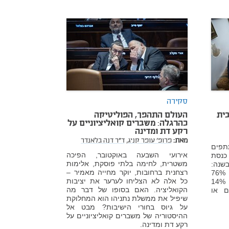
סקירה
ית
העולם התהפך, הפוליטיקה
כהרגלה: משברים קואליציוניים על
רקע דת ומדינה
מאת:
פרופ' עופר קניג,
ד"ר דנה בלאנדר
תפים
אירועי השבעה באוקטובר, הפיכה
נסת
משטרית, לחימה בלתי פוסקת, אלימות
שנה:
רצחנית ברחובות, יוקר מחייה מאמיר –
יותר מ-95% מהחרדים והדתיים, 76%
כל אלה לא הצליחו לערער את יציבות
מהמסורתיים ו-31% מהחילונים. 14%
הקואליציה. האם בסופו של דבר מה
ם או
שיפיל את ממשלת נתניהו הוא המחלוקת
על גיוס בחורי הישיבות? מבט אל
ההיסטוריה של משברים קואליציוניים על
רקע דת ומדינה.