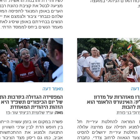
לשירותי דת והרבנות הראשית. היא
כוח האדם הניהולי במועצה
מציעה לבטל את קציבת כהונת רבני
.
הערים באופן המנוגד לתפיסה המק
שלהם כנבחרי ציבור ולצמצם את ייצ
הנשים בבחירתם באופן שיסיג לאח
מעמד הנשים ביחס לממסד הדתי.
דעה
מאמר דעה
ו מאזהרות על מדרון
המפסידה הגדולה בקרבות הת
; האינטרס הלאומי הוא
של יום הכיפורים תשפ"ד היא
 להבות
הזהות היהודית המאחדת
רופ' בני פורת
מאת:
עו"ד שלומית רביצקי טור-פז
 המראה להחלטת עיריית תל
פשרה במקום או בזמן עשויה הייתה
למנוע תפילה עם מחיצה עלולה
בין חופש הדת לבין ערכי השוויון 
 החלטת עיריית ירושלים להסיט
התנועה ולמנוע את ההתכתשות
עד הגאווה לרחוב צדדי. כחברה
אביב, כמו גם ריסון מצד הציבור 