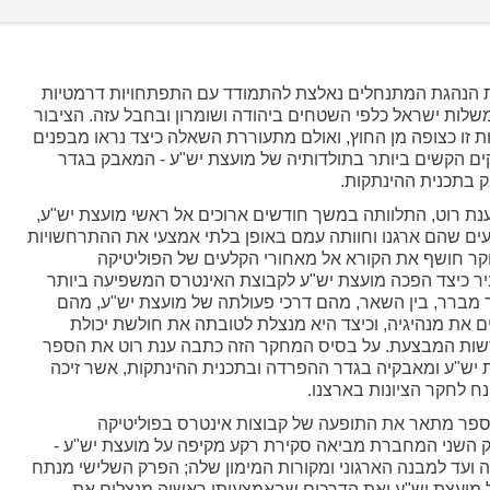
 הנהגת המתנחלים נאלצת להתמודד עם התפתחויות דרמטיות
שלות ישראל כלפי השטחים ביהודה ושומרון ובחבל עזה. הציבור
 זו כצופה מן החוץ, ואולם מתעוררת השאלה כיצד נראו מבפנים
ים הקשים ביותר בתולדותיה של מועצת יש"ע - המאבק בגדר
בתכנית ההינתקות.
נת רוט, התלוותה במשך חודשים ארוכים אל ראשי מועצת יש"ע,
ם שהם ארגנו וחוותה עמם באופן בלתי אמצעי את ההתרחשויות
ר חושף את הקורא אל מאחורי הקלעים של הפוליטיקה
ר כיצד הפכה מועצת יש"ע לקבוצת האינטרס המשפיעה ביותר
מברר, בין השאר, מהם דרכי פעולתה של מועצת יש"ע, מהם
 את מנהיגיה, וכיצד היא מנצלת לטובתה את חולשת יכולת
שות המבצעת. על בסיס המחקר הזה כתבה ענת רוט את הספר
ת יש"ע ומאבקיה בגדר ההפרדה ובתכנית ההינתקות, אשר זיכה
ח לחקר הציונות בארצנו.
פר מתאר את התופעה של קבוצות אינטרס בפוליטיקה
 השני המחברת מביאה סקירת רקע מקיפה על מועצת יש"ע -
 ועד למבנה הארגוני ומקורות המימון שלה; הפרק השלישי מנתח
 מועצת יש"ע ואת הדרכים שבאמצעותן ראשיה מנצלים את