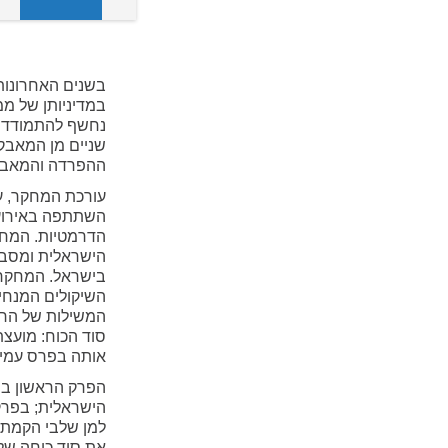
בשנים האחרונות
במדיניותן של ממ
נחשף להתמודדות
שניים מן המאבק
ההפרדה והמאבק 
עורכת המחקר, ע
השתתפה באירועי
הדרמטיות. המחק
הישראלית ומסבי
בישראל. המחקר 
השיקולים המנחים
המשילות של הר
סוד הכוח: מועצ
אותה בפרס עמינ
הפרק הראשון בס
הישראלית; בפרק
למן שלבי הקמתה
את סוד כוחה של