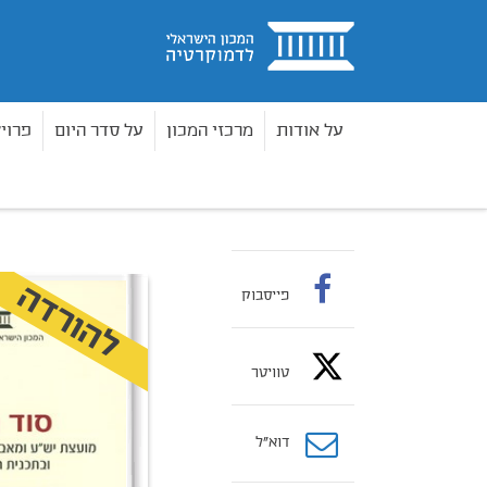
בית
על אודות
מרכזי המכון
על סדר היום
פרוי
ספרים
מחקרי מדיניות
סוד הכוח
בית
להורדה
פייסבוק
טוויטר
דוא”ל