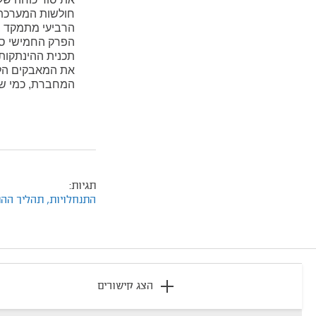
חולשות המערכת 
הרביעי מתמקד ב
הפרק החמישי סו
תכנית ההינתקות
את המאבקים הלל
המחברת, כמי שה
תגיות:
התנחלויות,
תהליך הה
footer
הצג קישורים