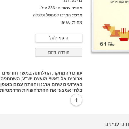
כריכה:
רכה
מספר עמודים:
386
עמ’
מרכז:
המרכז לממשל וכלכלה
מחיר:
60 ₪
הוסף לסל
הורדה חינם
עורכת המחקר, התלוותה במשך חודשים
ארוכים אל ראשי מועצת יש"ע, השתתפה
באירועים שהם ארגנו וחוותה עמם באופן
בלתי אמצעי את ההתרחשויות הדרמטיות.
המחקר חושף את הקורא אל מאחורי
read
הקלעים של הפוליטיקה הישראלית
more
ומסביר כיצד הפכה מועצת יש"ע לקבוצת
האינטרס המשפיעה ביותר בישראל.
תוכן עניינים