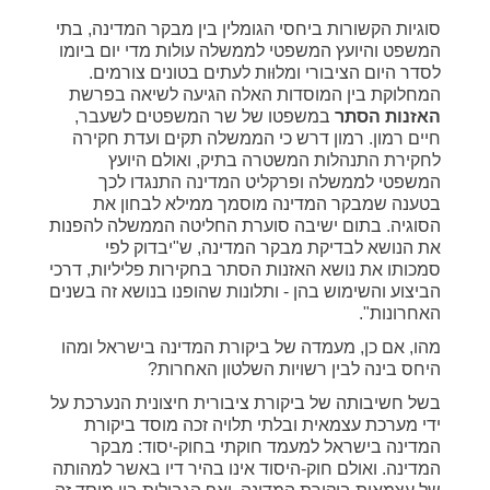
סוגיות הקשורות ביחסי הגומלין בין מבקר המדינה, בתי
המשפט והיועץ המשפטי לממשלה עולות מדי יום ביומו
לסדר היום הציבורי ומלוּות לעתים בטונים צורמים.
המחלוקת בין המוסדות האלה הגיעה לשיאה בפרשת
האזנות הסתר
במשפטו של שר המשפטים לשעבר,
חיים רמון. רמון דרש כי הממשלה תקים ועדת חקירה
לחקירת התנהלות המשטרה בתיק, ואולם היועץ
המשפטי לממשלה ופרקליט המדינה התנגדו לכך
בטענה שמבקר המדינה מוסמך ממילא לבחון את
הסוגיה. בתום ישיבה סוערת החליטה הממשלה להפנות
את הנושא לבדיקת מבקר המדינה, ש"יבדוק לפי
סמכותו את נושא האזנות הסתר בחקירות פליליות, דרכי
הביצוע והשימוש בהן - ותלונות שהופנו בנושא זה בשנים
האחרונות".
מהו, אם כן, מעמדה של ביקורת המדינה בישראל ומהו
היחס בינה לבין רשויות השלטון האחרות?
בשל חשיבותה של ביקורת ציבורית חיצונית הנערכת על
ידי מערכת עצמאית ובלתי תלויה זכה מוסד ביקורת
המדינה בישראל למעמד חוקתי בחוק-יסוד: מבקר
המדינה. ואולם חוק-היסוד אינו בהיר דיו באשר למהותה