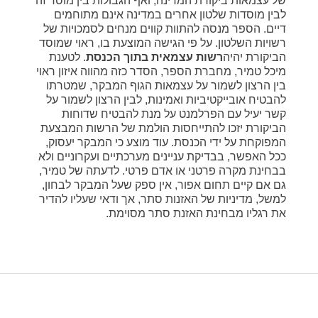
של עצמאות ביקורת המדינה, ואף הגבולות בין מוסד זה
לבין מוסדות שלטון אחרים במדינה אינם מתוחמים
דיים. הספר מנסה להתוות קווים מנחים לסמכויות של
רשויות השלטון. על פי הגישה המוצעת בו, ראוי שמוסד
הביקורת יהיה
רשות עצמאית בתוך הכנסת
. לטענת
מיכל טמיר, מחברת הספר, הסדר כזה מהווה איזון ראוי
בין הרצון לשמור על עצמאות הגוף המבקר, שמטרתו
להבטיח אובייקטיביות ואמינות, לבין הרצון לשמור על
קשר יעיל עם הפרלמנט על מנת להבטיח שדוחות
הביקורת יזכו להתייחסות הולמת של הרשות המבצעת
המפוקחת על ידי הכנסת. עוד מוצע כי המבקר יעסוק,
ככל האפשר, בבדיקת עניינים מערכתיים ועקרוניים ולא
בבחינת מקרה פרטני או אדם פרטי. לדעתה של טמיר,
גם אם קיים תחום אפור, אין ספק שעל המבקר לבחון,
למשל, מדיניות של האזנות סתר, אך ודאי שעליו להדיר
את רגליו מבחינת האזנת סתר מסוימת.