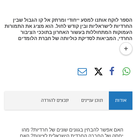
הספר לוקח אותנו למסע ייחודי ומרתק אל קו הגבול שבין
החרדיות לישראליות ובין קודש לחול. הוא מציג את התמורות
העמוקות המתחוללות בעשור האחרון בתוככי הציבור
החרדי, המביאות לסדיקת כּוּליותה של חברת הלומדים
החרדית. מתברר כי התמורות ההנהגתיות, התרבותיות
read
והכלכליות מכרסמות בחומת הבדלנות החרדית ויוצרות
more
תת-קבוצה חרדית ישראלית, ההולכת ומתפתחת במהירות.
אודות
תוכן עניינים
קבצים להורדה
האם אפשר להבחין בגוונים שונים של חרדיות? מהו
יחסה של החברה החרדית הישראלית לציונות? האם