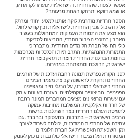
אפשר לצפות שהחרדיות והישראליות ינועו זו לקראת זו,
או שמא דווקא יתרחקו האחת מרעותה?
הספר חרדיות מודרנית לוקח אותנו למסע ייחודי ומרתק
אל קו הגבול שבין החרדיות לישראליות ובין קודש לחול.
הוא מציג את התמורות העמוקות המתחוללות בעשור
האחרון בתוככי הציבור החרדי, המביאות לסדיקת
כּוּליותה של חברת הלומדים החרדית. מתברר כי
התמורות ההנהגתיות, התרבותיות והכלכליות מכרסמות
בחומת הבדלנות החרדית ויוצרות תת-קבוצה חרדית
ישראלית, ההולכת ומתפתחת במהירות.
לפני הקורא נפרשת תמונה רחבה ועדכנית של הזרמים
החרדיים ונחקרת לראשונה קבוצת מעמד הביניים
החרדי הישראלי המודרני, על הרגלי חייה ומאפייניה
הפנימיים, החיצוניים והקהילתיים. בעזרת ראיונות עומק
עם עשרות מרואיינים מציגים המחברים תמונה רחבה
של חרדיות אקלקטית, המשלבת מחויבות עמוקה
לתפיסת העולם החרדית בצד השתלבות ברשות
הרבים הישראלית – בתרבות, בתעסוקה ובחברה. גם
עתידה של החרדיות המודרנית, יכולתה לשרוד לאורך
זמן והשפעתה האפשרית על חברת הלומדים
המסורתית ועל הציבור הישראלי כולו נבחנים כאן לעומק