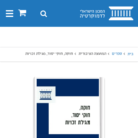
בית
0
חיפוש
Toggle
gation
יפוש
חיפוש
ספרים
המועצה הציבורית
חוקה, חוקי יסוד, מגילת זכויות
בית