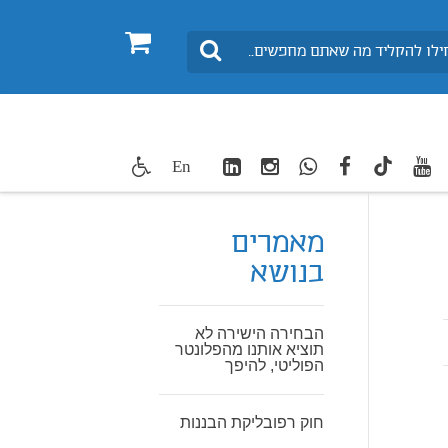
0
חיפוש
LinkedIn
Instagram
WhatsApp
facebook
youtube
twitte
En
TikTok
מאמרים
בנושא
הבחירה הישירה לא
תוציא אותנו מהפלונטר
הפוליטי, להיפך
חוק רפובליקת הבננות