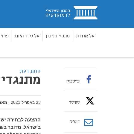
בית
על אודות
מרכזי המכון
על סדר היום
פרוי
מדיניות וחקיקה
חוות דעת
מתנגדים לבחירה היש
בית
חוות דעת
מתנגדים
פייסבוק
23 באפריל 2021
|
מאת
טוויטר
ההצעה לבחירה ישי
דוא”ל
בישראל. מדובר בשי