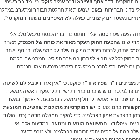
ם החוקרים,
ד"ר אסף שפירא וד"ר עמיר פוקס
, כי "מדובר בשינוי
לי בדיני הבחירות, באופן שמעוות את החלטת הבוחר ומתערב במהלך
נויים משטריים קיצוניים כאלה לא מאפיינים משטר דמוקרטי
".
ח ההצעה שפורסמה, עליה חתומים חברי הכנסת מיכאל מלכיאלי
מדגישים ש
הצעת החוק תעקר מאוד את כוחה של הכנסת
, מאחר
סמכויותיה, לרבות ביכולת הפיקוח שלה על הממשלה. בנוסף, ישנה
ת החוק כלל לא תביא לפתרון המשבר הפוליטי המתמשך והקמת
גם לפיה, כדי להרכיב ממשלה תידרש הצבעת אמון הכנסת.
ת
מציינים ד"ר שפירא וד"ר פוקס, כי "
אין אח ורע בעולם לשיטה
ים פרלמנטריים שיש בהם בחירות ישירות לתפקיד ראש הממשלה,
טריים שבהם אי אפשר להחליף ממשלה בהצבעת אי-אמון". באשר
תקשורת
בהם נטען כי
יש דמוקרטיות מתוקנות שהשיטה המוצעת
ך בהן בהצבעת אמון בפרלמנט כדי להקים ממשלה חדשה (כמו, הולנד,
גיה ואיסלנד) -
ההשוואה מוטעית ומטעה
. במדינות אלה, אין
שלה קמה על בסיס יחסי הכוחות בפרלמנט ולא "נכפית" על
ליפה בכל עת בהצבעת אי-אמון".