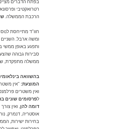
בפתח הדברים מצייני
רטרואקטיבי ופרסונא
הרכבת הממשלה.
שי
חוו"ד מתייחסת לנוס
ומשה ארבל. השניים 
ותפגע באופן ממשי ב
סבירות גבוהה שהצע
ממשלה מתפקדת, שכן 
בהשוואה בינלאומי
המוצעת:
"אין משטר
ואין משטרים פרלמנ
ל
פרסומים שונים ב
דומה להן
, ואין צור
אוסטריה, דנמרק, נורב
בחירות ישירות, הממ
הפרלמנט, ואפשר להח