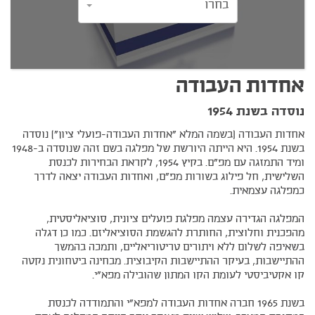
בחרו
אחדות העבודה
נוסדה בשנת 1954
אחדות העבודה (בשמה המלא "אחדות העבודה-פועלי ציון") נוסדה
בשנת 1954. היא הייתה היורשת של מפלגה בשם זהה שנוסדה ב-1948
ומיד התמזגה עם מפ"ם. בקיץ 1954, לקראת הבחירות לכנסת
השלישית, חל פילוג בשורות מפ"ם, ואחדות העבודה יצאה לדרך
כמפלגה עצמאית.
המפלגה הגדירה עצמה מפלגת פועלים ציונית, סוציאליסטית,
מהפכנית וחלוצית, החותרת להגשמת הסוציאליזם. כמו כן דגלה
בשאיפה לשלום ללא ויתורים טריטוריאליים, ותמכה בהמשך
ההתיישבות, בעיקר ההתיישבות הקיבוצית. מבחינה ביטחונית נקטה
קו אקטיביסטי לעומת הקו המתון שהובילה מפא"י.
בשנת 1965 חברה אחדות העבודה למפא"י והתמודדה לכנסת