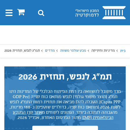
בית
0
חיפוש
Toggle
gation
יפוש
חיפוש
מדיניות וחקיקה
מבט עולמי משווה
מדדים
תמ"ג לנפש, תחזית 2026
בית
תמ"ג לנפש, תחזית 2026
מדד מקובל להשוואה בין רמת הפיתוח הכלכלי של המדינות הינו
תמ"ג (תוצר מקומי גולמי) לנפש מותאם כוח קנייה (GDP Per
Capita PPP).
הטבלה להלן מביאה את תחזית רמות התמ"ג לנפש
לשנת 2026 (מותאם כוח קניה, בדולרים שוטפים) ב-188 מדינות,
מהגבוהה לנמוכה ביותר. הנתונים לקוחים מ
אתר
קרן המטבע
הבינלאומית (IMF)
מתוך הפרסום האחרון, אפריל 2026
.