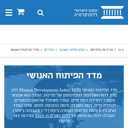
בית
0
חיפוש
Toggle
gation
יפוש
חיפוש
מדיניות וחקיקה
מבט עולמי משווה
מדדים
מדד הפיתוח האנושי
בית
מדד הפיתוח האנושי
מדד הפיתוח האנושי (Human Development Index, HDI) הינו
מדד להשוואת רמת התפתחותן של מדינות. המדד הוא אמצעי
מקובל למדידת רמת חיים. המדד משקלל שלושה פרמטרים:
תוחלת חיים, רמת השכלה ורמת ההכנסה לנפש. ערכי המדד
נעים בין 0 (רמת הפיתוח הנמוכה ביותר) ל-1 (הגבוהה ביותר).
הטבלה להלן מבוססת על
דו"ח האו"ם מ-2025
ומדרגת 193
מדינות.