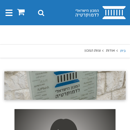
בית
0
חיפוש
Toggle
gation
יפוש
חיפוש
אודות
צוות המכון
בית