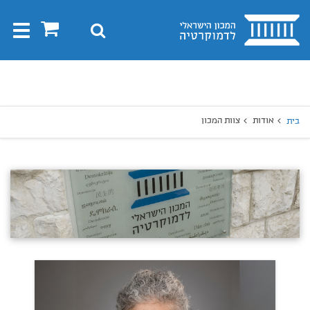
בית
0
חיפוש
Toggle
gation
יפוש
חיפוש
אודות
צוות המכון
בית