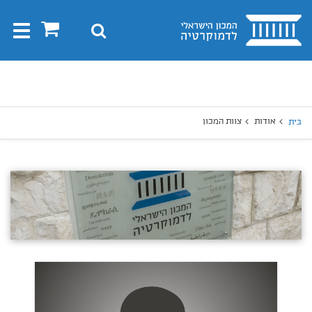
בית
0
חיפוש
Toggle
gation
יפוש
חיפוש
אודות
צוות המכון
בית