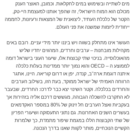
מים לשתייה ובשימוש במים לחקלאות. וכמובן, האוצר הענק
מכולם הוא המוח הישראלי, זה שהפך אותנו למעצמת היי-טק,
הקטר של כלכלת העתיד, ליצואנית של המצאות ורעיונות, לחממה
ייחודית ליזמות שמשנה את פני העולם.
העושר אינו מתחלק בשווה ויש ביננו יותר מידי עניים. רובם באים
מקהילות מובחנות – ערבים וחרדים, המהווים יחדיו שליש
מהאוכלוסייה. בניכוי שתי קבוצות אלו, שיעור העוני בישראל דומה
לממוצע ה – OECD והוא נמוך יותר ממדינות בעלות כלכלה
איתנה דוגמת ארה"ב, קנדה, יפן או דרום קוריאה. היינו, אתגר
הרווחה האמיתי של ישראל ממוקד, בעת הזו, בשילוב הערבים
והחרדים בכלכלה. וקטר השינוי יצא כבר לדרכו: החרדים, שבעבר
לא התקרבו להשכלה הגבוהה, מגששים דרכם אליה בזהירות אך
בעקביות ואצל הערבים חל זינוק של 80% במספר האקדמאים
בעשרים השנים האחרונות. גם נתוני התעסוקה ושיעורי הפריון
של שתי הקבוצות הללו במגמת שיפור מתמדת, כך שלמרות
הקשיים הנוכחיים, מותר לקוות שאנו בדרך הנכונה.