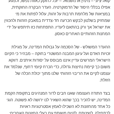
קואליציוני – מימין או משמאל – יוכל לחוקק כאוות נפשו, ולפגוע
אפילו בכללי היסוד של הדמוקרטיה. העדר הבקרה החוקתית,
במציאות של מלחמת תרבות על זהות, עלול לפתות את מי
שמחזיק בשלטון לבקש הכרעה חד-צדדית במאבק הזהות ולהכווין
את ישראל אך ורק בהתאם ליעדיו. התפתחות כזו תיתפש על ידי
המחנות הזהותיים האחרים כאסון.
ההעדר המשולש - של הסכמה על גבולות המדינה, על מגילת
זכויות האדם ועל עיגון המבנה המשטרי בחוקה – מבהיר כי הקיום
הישראלי המרשים עדיין איננו מבוסס על יסודות איתנים. דווקא
משום כך קיימת נחיצות גדולה, כדי הכרח קיומי דחוף, שנלמד את
עצמנו לקיים את הריבוי הזהותי שלנו מתוך יכולת הכלה של
הזולת.
בצד התודה העצומה שאנו חבים לדור המנהיגים בתקופת הקמת
המדינה, יש להכיר בכך שהוא השאיר לנו ירושה לא פשוטה. הוגי
כל אחד מהחזונות לא השכילו לאמץ אסטרטגיות ראויות
לכתחילה, לשיטתם, לקיום משותף עם בעלי החזונות האחרים: