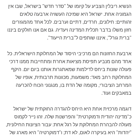
הנשיא ריבלין הצביע על קיומו של "סדר חדש" בישראל, שבו אין
הגמוניה אחת. ישראל היא שמיכה העשויה ארבעה טלאים
זהותיים: חילונים, חרדים, דתיים וערבים. לכל אחד מהמגזרים
חזון משלו בדבר תכלית המדינה ויעדיה. גם אם אנו חולקים ביננו
"ברית גורל", איננו שותפים ל"ברית הייעוד".
ארבעת החזונות הם מרכיבי היסוד של המחלוקת הישראלית. כל
אחד מהם מנביע תפיסת מציאות אחרת ומתחייבות ממנו דרכי
פעולה שונות ביחס לדילמות שמאתגרות אותנו ביום יום. היקף
המחלוקת רחב מאד: משמעות, מכוונות תרבותית, אופיו של
המרחב הציבורי, מקומה של הדת בו, מנגנוני הכוח להכרעה
במאבקים ועוד.
דוגמה מרכזית אחת היא היחס להגדרה החוקתית של ישראל
כ"מדינה יהודית ודמוקרטית" והפרשנות שלה. זהו נייר לקמוס
מעולה להבהרת המחלוקת על רגל אחת: עבור הציונות החילונית,
"יהדות" היא בעיקרה לאום, לא דת; ו"דמוקרטיה" היא מארג של