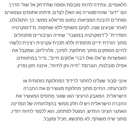
הלאומיים, עתידה להיות מובסת וסופה שתידחק אל שולי הדרך.
הם "ידעו" שההיסטוריה (או האל) לצדם; פיתחו אתוסים עצמאיים
וסותרים להבנת המציאות; נמנעו מדיאלוג ממשי. כך התגלגלנו,
לאחר שבעים שנה, לקיום משותף ללא שותפות. מ"דמוקרטיה
הסדרית" ל"דמוקרטיה במשבר" שחייה הציבוריים מתנהלים
מתוך הורדת ידיים מתמדת וללא תכנית עקרונית רצינית כלשהי
לחיים מספקים מתוך מחלוקת. לפיכך, פלורליזם, שמקבל את
האפשרות ש"אלו ואלו דברי אלוקים חיים", נדיר במחוזותינו.
אפילו סובלנות, הגורסת "חייה ותן לחיות", איננה חזון נפרץ.
אינני סבור שעלינו לחתור לרידוד המחלוקת הזהותית או
להכרעתה. החיים מתוך מחלוקת מעשירים את החברה
הישראלית. המאבק הרעיוני הוא שאור מתסיס המעשיר את
החברה הישראלית ויש לו חלק ממשי בהצלחותיה של המדינה.
האתגר הציוני החדש, המוטל לפתחנו, הוא ללמוד לחיות יחדיו,
מתוך שיח משותף, לא מתנשא, מכיל ומקבל.