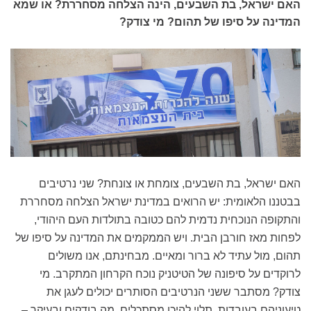
האם ישראל, בת השבעים, הינה הצלחה מסחררת? או שמא
המדינה על סיפו של תהום? מי צודק?
האם ישראל, בת השבעים, צומחת או צונחת? שני נרטיבים
בבטננו הלאומית: יש הרואים במדינת ישראל הצלחה מסחררת
והתקופה הנוכחית נדמית להם כטובה בתולדות העם היהודי,
לפחות מאז חורבן הבית. ויש הממקמים את המדינה על סיפו של
תהום, מול עתיד לא ברור ומאיים. מבחינתם, אנו משולים
לרוקדים על סיפונה של הטיטניק נוכח הקרחון המתקרב. מי
צודק? מסתבר ששני הנרטיבים הסותרים יכולים לעגן את
טיעוניהם בעובדות. תלוי להיכן מסתכלים, מה בודקים ובעיקר –