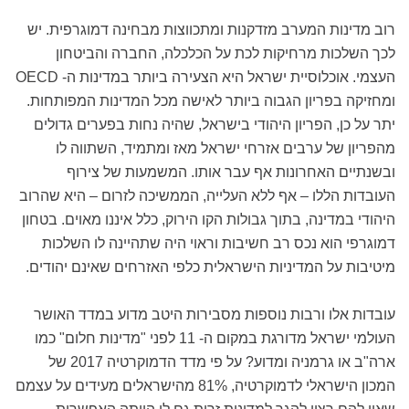
רוב מדינות המערב מזדקנות ומתכווצות מבחינה דמוגרפית. יש
לכך השלכות מרחיקות לכת על הכלכלה, החברה והביטחון
העצמי. אוכלוסיית ישראל היא הצעירה ביותר במדינות ה- OECD
ומחזיקה בפריון הגבוה ביותר לאישה מכל המדינות המפותחות.
יתר על כן, הפריון היהודי בישראל, שהיה נחות בפערים גדולים
מהפריון של ערבים אזרחי ישראל מאז ומתמיד, השתווה לו
ובשנתיים האחרונות אף עבר אותו. המשמעות של צירוף
העובדות הללו – אף ללא העלייה, הממשיכה לזרום – היא שהרוב
היהודי במדינה, בתוך גבולות הקו הירוק, כלל איננו מאוים. בטחון
דמוגרפי הוא נכס רב חשיבות וראוי היה שתהיינה לו השלכות
מיטיבות על המדיניות הישראלית כלפי האזרחים שאינם יהודים.
עובדות אלו ורבות נוספות מסבירות היטב מדוע במדד האושר
העולמי ישראל מדורגת במקום ה- 11 לפני "מדינות חלום" כמו
ארה"ב או גרמניה ומדוע? על פי מדד הדמוקרטיה 2017 של
המכון הישראלי לדמוקרטיה, 81% מהישראלים מעידים על עצמם