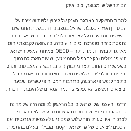
הבית השלישי מבוצר, יציב ואיתן.
למרות ההשקעה באתגרי הענק של קיבוץ גלויות ושמירה על
הביטחון הפיזי - כלכלת ישראל במצב נהדר. בשנות החמישים
והשישים המחשבה על עצמאות כלכלית למדינת ישראל הייתה
נתפסת כהזיה מופרכת. כיום, זו עובדה. בהשוואה לקבוצת ייחוס
מאתגרת במיוחד, מדינות ה – OECD, צמיחת המשק הישראלי
היא פנומנלית (בקצב כפול מהממוצע); שיעור האבטלה נמוך
בשליש; יחס החוב תוצר מתכווץ (רק בנורבגיה המצב טוב יותר).
הפריחה הכלכלית בשלושים השנים האחרונות הביאה לגידול
בתוצר לנפש פי ארבעה, ברזרבות המט"ח פי עשרים ושבעה,
וביצוא פי תשעה. האינפלציה, הנמר המאיים של העבר, הודברה.
הדימוי העצמי של ישראל ביובל הראשון לקיומה היה של מדינת
ספר-מדבר מתייבשת, חסרת אוצרות טבע שתלויה באחרים
לצרכיה. איזו טעות: תוך שלוש שנים נגיע לעצמאות אנרגטית ואנו
הופכים ליצואנים של גז. ישראל הקטנה מובילה בעולם בהתפלת