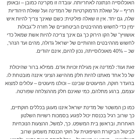
האוכלוסייה הנתונה לאחריותה. עובדה זו מקרינה כמובן – ובאופן
חריף – על שאלת הדמוקרטיות של המדינה ועל שאלת היהודיות
שלה, גם יחד. אין זו שאלה פוליטית: כשם שאינך צריך להיות איש
ימין כדי לחשוש מההיבטים הביטחוניים של חזרה ל"גבולות
אושוויץ" של הקו הירוק כך גם אינך צריכה להיות אשת שמאל כדי
לחשוש מההיבטים הזהותיים של ישראל גדולה, מהים ועד הנהר,
שכ – 40% מאוכלוסייתה, נכון להיום, אינם יהודים.
זאת ועוד: למדינה אין מגילת זכויות אדם. ממילא ברור שהיכולת
של כל אחד מאתנו להיות חלק מההישג הציוני איננה מובטחת לו.
בהעדר חוקה, המיעוטים שביננו – וכולנו מיעוטים – עלולים למצוא
עצמם, ברגע מתלהם, כמי שאינם חלק מההצלחה שפורטה.
כמו כן המשטר של מדינת ישראל איננו מעוגן בכללים חוקתיים,
כך שרוב רגיל בכנסת יכול לפגוע בסמכות רשויות השלטון
האחרות, ובראשן בית המשפט. כך, למשל, ההצעות הנוכחיות
לביטול הביקורת השיפוטית על חוקי הכנסת משמען שרוב