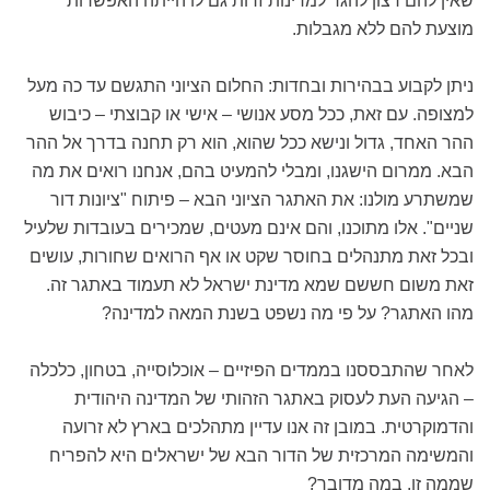
שאין להם רצון להגר למדינות זרות גם לו הייתה האפשרות
מוצעת להם ללא מגבלות.
ניתן לקבוע בבהירות ובחדות: החלום הציוני התגשם עד כה מעל
למצופה. עם זאת, ככל מסע אנושי – אישי או קבוצתי – כיבוש
ההר האחד, גדול ונישא ככל שהוא, הוא רק תחנה בדרך אל ההר
הבא. ממרום הישגנו, ומבלי להמעיט בהם, אנחנו רואים את מה
שמשתרע מולנו: את האתגר הציוני הבא – פיתוח "ציונות דור
שניים". אלו מתוכנו, והם אינם מעטים, שמכירים בעובדות שלעיל
ובכל זאת מתנהלים בחוסר שקט או אף הרואים שחורות, עושים
זאת משום חששם שמא מדינת ישראל לא תעמוד באתגר זה.
מהו האתגר? על פי מה נשפט בשנת המאה למדינה?
לאחר שהתבססנו בממדים הפיזיים – אוכלוסייה, בטחון, כלכלה
– הגיעה העת לעסוק באתגר הזהותי של המדינה היהודית
והדמוקרטית. במובן זה אנו עדיין מתהלכים בארץ לא זרועה
והמשימה המרכזית של הדור הבא של ישראלים היא להפריח
שממה זו. במה מדובר?