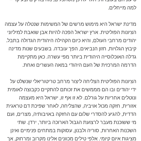
למה מייחלים.
מדינת ישראל היא מימוש מרשים של המשימות שנטלה על עצמה
הציונות הפוליטית. ארץ ישראל הפכה להיות אבן שואבת למיליוני
יהודים מרחבי העולם, והיא כיום הקהילה היהודית הגדולה בתבל.
קיבוץ הגלויות, חזון הנביאים, הפך עובדה. בשבעים שנות מדינה
גדלה האוכלוסייה היהודית ביותר מפי עשרה. כאן מתקיימת
הדרמה המרכזית של העם היהודי במאה העשרים ואחת.
הציונות הפוליטית הצליחה ליצור מרחב טריטוריאלי שנשלט על
ידי יהודים ובו הם מממשים את זכותם להתקיים כקבוצה לאומית
ונוטלים אחריות על גורלם. לא זו אף זו, ישראל היא מעצמה
אזורית, חזקה מכול אויביה, שהצליחה, לאחר שפיכת דם טראגית
הדדית, להגיע להסדרי שלום עם החזקה באויבותיה, מצרים, ועם
מי ששוכנת מעבר לרצועת הגבול הארוכה ביותר, ירדן. שתי
השכנות האחרות, סוריה ולבנון, עסוקות במתחים פנימיים ואינן
מציגות איום קיומי. אלפי טילים מכוונים אלינו מקרוב ומרחוק, אך