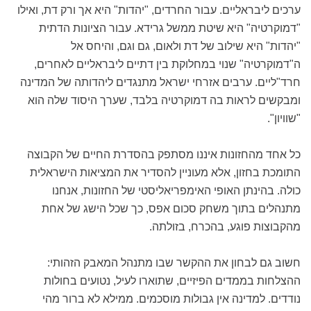
ערכים ליבראליים. עבור החרדים, "יהדות" היא אך ורק דת, ואילו
"דמוקרטיה" היא שיטת ממשל גרידא. עבור הציונות הדתית
"יהדות" היא שילוב של דת ולאום, גם וגם, והיחס אל
ה"דמוקרטיה" שנוי במחלוקת בין דתיים ליבראליים לאחרים,
חרד"ליים. ערבים אזרחי ישראל מתנגדים ליהדותה של המדינה
ומבקשים לראות בה דמוקרטיה בלבד, שערך היסוד שלה הוא
"שוויון".
כל אחד מהחזונות איננו מסתפק בהסדרת החיים של הקבוצה
התומכת בחזון, אלא מעוניין להסדיר את המציאות הישראלית
כולה. בהינתן האופי האימפריאליסטי של החזונות, אנחנו
מתנהלים בתוך משחק סכום אפס, כך שכל הישג של אחת
מהקבוצות פוגע, בהכרח, בזולתה.
חשוב גם לבחון את ההקשר שבו מתנהל המאבק הזהותי:
ההצלחות בממדים הפיזיים, שתוארו לעיל, נטועים בחולות
נודדים. למדינה אין גבולות מוסכמים. ממילא לא ברור מהי