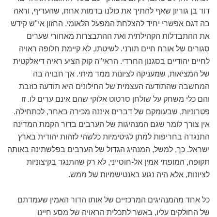
דוד בן גוריון שאף להתיך את כולנו בדמות אחת, שהעדיף, וראה
בה דגם אפשרי יחיד להצלחת המפעל הלאומי. החזון אי"ש קידש
את ההתבדלות הקהילתית ואת ההתבצרות מאחורי שערים
סגורים של אורח חיים תורני. לשיטתו, לא קיימת חלופה ראויה
לחיים יהודיים בסגנון החרדי. הראי"ה קוק הציע ראיה דיאלקטית
של המציאות, שמעניקה לציונות ממד מיתי. אך חבויה בה
המחשבה שהתודעה העצמית של החילונים היא תודעה כוזבת
והם כלי משחק על שולחן סרטוט אלוקי שהם אינם ערים לו. זו
פטרוניות, שבעומקם של דברים איננה מכירה באחר, לכתחילה.
אין צורך לומר שגם המנהיגות של הערבים בדור הקמת המדינה
התנגדה בחריפות למתן לגיטימיות כלשהי לזהות יהודית בארץ
ישראל. כך, למשל, המנהיג הגדול של הערבים בפלשתינה באותה
תקופה, המופתי אמין אל-חוסייני, לא רק שהתנגד בקיצוניות
לציונות, אלא היה נגוע באנטישמיות של ממש.
כל אחד מהמנהיגים המרכזיים של אותו הדור האמין שעמדתם
של החולקים עליו, באשר לתכלית הראויה של מסע חיינו