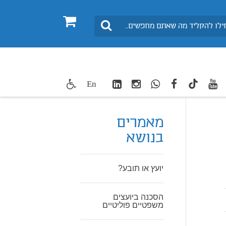
0
חיפוש
LinkedIn
Instagram
WhatsApp
facebook
youtube
twitte
En
TikTok
מאמרים
בנושא
יועץ או תובע?
הסכנה ביועצים
משפטיים פוליטיים