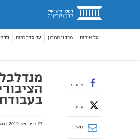
בית
על אודות
מרכזי המכון
על סדר היום
פרוי
מאמרים
מנדלבליט: "ייצוג האינטרס הציבורי הוא 
בית
מנדלבלי
הציבורי
פייסבוק
בעבודת 
טוויטר
27 בפברואר 2019
|
מא
דוא”ל