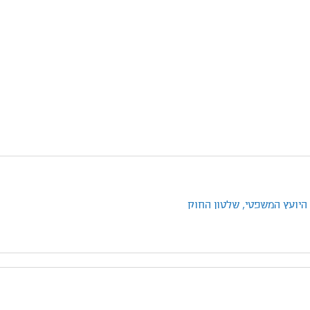
היועץ המשפטי,
שלטון החוק