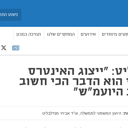
חיפוש
קטים מיוחדים
אירועים
המחקרים שלנו
תמיכה במכון
r
רשימת
הדבר הכי חשוב בעבודת היועמ"ש"
תפוצה
ט: "ייצוג האינטרס
 הוא הדבר הכי חשוב
היועמ"ש"
ת:
היועץ המשפטי לממשלה, עו"ד אביחי מנדלבליט