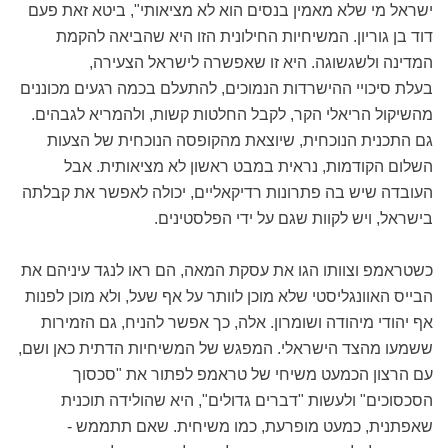
ישראל מי שלא מאמין בנסים הוא לא מציאותי", ביטא זאת פעם
דוד בן גוריון. המשיחיות החילונית הזו היא שהביאה להקמת
המדינה ולשגשוגה. היא זו שאפשרה לישראל הצעירה,
בעלת סיכויי ההישרדות הנמוכים, להתעלם בכמה רגעים מכוננים
מהשיקול הריאלי הקר, לקבל החלטות קשות, ולהמריא לגבהים.
גם התכנית הנוכחית, שיוצאת מהקופסה הנוכחית של הצעות
השלום הקודמות, נראית במבט ראשון לא מציאותית. אבל
העובדה שיש בה פתרונות רדיקאליים, יכולה לאפשר את קבלתה
בישראל, ויש לקוות שגם על ידי הפלסטינים.
כשטראמפ וצוותו הגו את עסקת המאה, הם ראו לנגד עיניהם את
הבייס האוונגליסטי שלא מוכן לוותר על אף שעל, ולא מוכן לפנות
אף יהודי מיהודה ושומרון. אלה, כך אפשר להניח, גם הזמירות
ששמעו מהצד הישראלי. המפגש של המשיחיות הדתית כאן ושם,
עם הרצון הכמעט משיחי של טראמפ לפתור את "סכסוך
הסכסוכים" ולעשות "דברים גדולים", היא שהולידה תוכנית
שאפתנית, כמעט מופרעת, כמו משיחית. שאם תתממש -