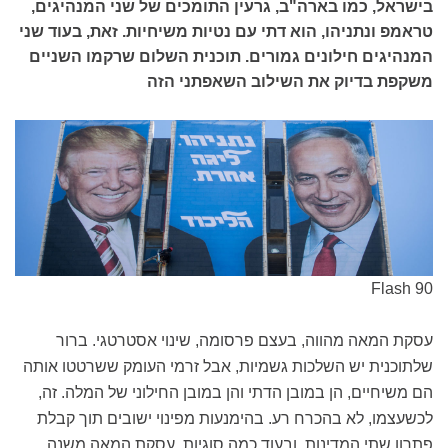
בישראל, כמו בארה"ב, גרעין התומכים של שני המנהיגים,
טראמפ ונתניהו, הוא דתי עם נטיות משיחיות. זאת, בעוד שני
המנהיגים חילונים גמורים. תוכנית השלום שרקמו השניים
משקפת בדיוק את השילוב השאפתני הזה
Flash 90
עסקת המאה מהווה, בעצם פרסומה, שינוי אסטרטגי. ברור
שלתוכנית יש השלכות גשמיות, אבל זרמי העומק ששרטטו אותה
הם משיחיים, הן במובן הדתי והן במובן החילוני של המלה. זה,
לכשעצמו, לא בהכרח רע. בהימנעות מפינוי ישובים תוך קבלת
פתרון שתי המדינות, ובעוד כמה סוגיות, עסקת המאה משנה