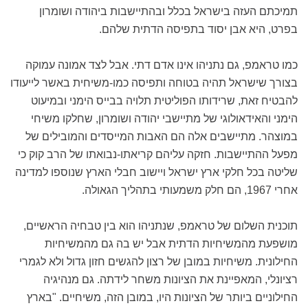
תמיכתם העזה בישראל בכלל ובהתיישבות ביהודה ושומרון
בפרט, היא אבן יסוד בתפיסה הדתית שלהם.
כמו טראמפ, גם נתניהו אינו אדם דתי. אבל לצד אמונה עמוקה
בצורך שישראל תהיה בטוחה ותפיסה כמו-משיחית באשר לייעודו
להבטיח זאת, שרידותו הפוליטית תלויה בבייס הימני ובמיעוט
הימני והאידאולוגי של מתיישבי יהודה ושומרון, שחלקו משיחי
במוצהר. מתיישבים אלה הם האבות המייסדים והמובילים של
מפעל ההתיישבות. חזקה עליהם קריאתו-נבואתו של הרב קוק כי
שליטה בכל חלקי ארץ ישראל ויישוב חבלי הארץ שנוספו למדינה
אחרי 1967, הם חלק משמעותי בתהליך הגאולה.
תוכנית השלום של טראמפ, שנתניהו הוא בין טבחיה הראשיים,
מושפעת מהמשיחיות הדתית אבל יש בה גם מהמשיחיות
החילונית. משיחיות במובן של רצון להגשים חזון גדול ולא לגמרי
רציונלי, המאפיינת את הציונות משחר לידתה. גם מנהיגיה
החילוניים ביותר של הציונות היו, במובן הזה, משיחיים. "בארץ