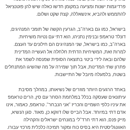
פרדיגמות ישנות ומציעה במקומן חדשו כאלה שיש להן פוטנציאל
להתממש ולהביא, אינשאללה, קצת שקט ושלום.
בישראל, כמו גם בארה"ב, הגרעין הקשה של תומכי המנהיגים,
דונלד טראמפ ובנימין נתניהו, הוא דתי עם נטיות משיחיות.
בארה"ב, כמו בישראל, שני המנהיגים הם חילונים עד העצם.
למרות זאת, המשיחיות הדתית חלחלה אל העשייה המדינית
שלהם ובאה לידי ביטוי בתוצאה הסופית שמנסה לשמר את
פתרון שתי המדינות, אבל תוך שמירה על מה שהשיגו המתנחלים
בשטח, בלמעלה מיובל של התיישבות.
באחד הרגעים היותר מוזרים של נשיאותו, במהלך מסיבת
עיתונאים שעסקה בכלל במלחמת הסחר עם סין, הרים טראמפ
את עיניו כלפי השמיים והכריז "אני הנבחר". טראמפ, כאמור, אינו
אדם דתי במיוחד. אבל הבייס שלו דווקא כן, מאוד. סגן הנשיא,
מייק פנס, הוא דתי חרד"לי במונחים ישראלים והקהילה
האוונגליסטית היא בסיס כוח ומקור תמיכה כלכלית מרכזי עבורו.