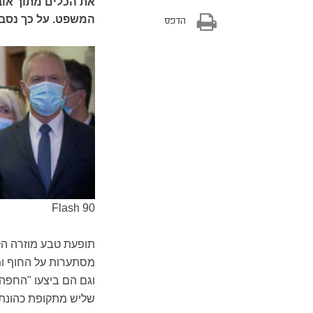
את הכלים מתוך אוב
המשפט. על כך נסב 
הדפס
Flash 90
תופעת טבע מוזרה הק
מסתערות על החוף ומ
וגם הם ביצעו "החפה
שליש מתקופת כהונתה