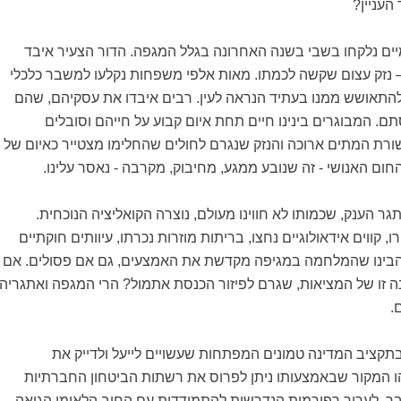
העניין?
מיים נלקחו בשבי בשנה האחרונה בגלל המגפה. הדור הצעיר איבד
 נזק עצום שקשה לכמתו. מאות אלפי משפחות נקלעו למשבר כלכלי
להתאושש ממנו בעתיד הנראה לעין. רבים איבדו את עסקיהם, שהם
ם. המבוגרים בינינו חיים תחת איום קבוע על חייהם וסובלים
רת המתים ארוכה והנזק שנגרם לחולים שהחלימו מצטייר כאיום של
חום האנושי - זה שנובע ממגע, מחיבוק, מקרבה - נאסר עלינו.
ר הענק, שכמותו לא חווינו מעולם, נוצרה הקואליציה הנוכחית.
 קווים אידאולוגיים נחצו, בריתות מוזרות נכרתו, עיוותים חוקתיים
הבינו שהמלחמה במגיפה מקדשת את האמצעים, גם אם פסולים. אם
 זו של המציאות, שגרם לפיזור הכנסת אתמול? הרי המגפה ואתגריה
.
קציב המדינה טמונים המפתחות שעשויים לייעל ולדייק את
ו המקור שבאמצעותו ניתן לפרוס את רשתות הביטחון החברתיות
 לערוך רפורמות הנדרשות להתמודדות עם החוב הלאומי הגואה,