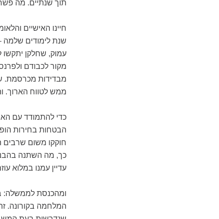
תוך שנתיים. מה פשר 
חיינו האישיים והלאו
שנת לימודים שלמה –
עמוק, שחלקן יתקשו 
מקור לכבודם ולפרנסת
מבדידות מכרסמת. שו
ממש לטווח הארוך. וה
כדי להתמודד עם האתג
הבטחות בחירות הופרו,
חוקקו משום שרבים 
כך, מה השתנה בהבנה
עדיין עמנו במלוא עוזם
ומהכנסת לממשלה: בת
המלחמה בקורונה. זה
שנדרשות בעת המשבר,