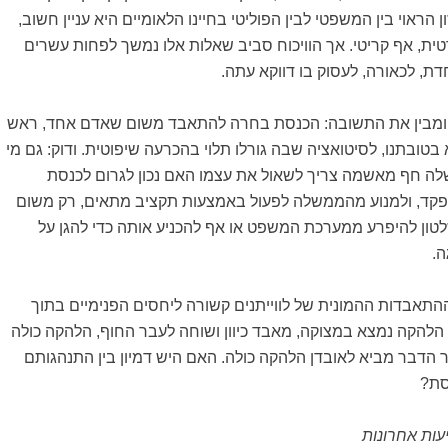
ן הראוי בין המשפטי לבין הפוליטי בחיינו הלאומיים היא עניין חשוב,
ית, אף קריטי. אך הוויכוח סביב שאלות אלו נמשך לפחות עשרים
דת, לכאורה, לעסוק בו דווקא עתה.
ר ומבין את התשובה: הכנסת בחרה להתאבד משום שאדם אחד, ראש
טובתנו, לסיטואציה שבה גורלו תלוי בהכרעה שיפוטית. ודוק: גם מי
 חף מאשמה צריך לשאול את עצמו האם נכון לגרום לכנסת
פקד, ולמנוע מהממשלה לפעול באמצעות תקציב מתאים, רק משום
טון להיפרע ממערכת המשפט או אף להכניע אותה כדי להגן על
.
תאבדות ההמונית של לווייתנים קשורה ליחסים הפנימיים בתוך
הלהקה נמצא במצוקה, מאבד כיוון ושוחה לעבר החוף, הלהקה כולה
 הדבר מביא לאובדן הלהקה כולה. האם היש דמיון בין התנהגותם
סת?
עות אחרונות