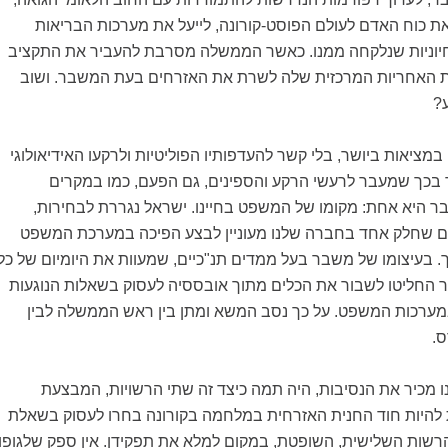
 כוח האדם לעולם הפוסט-קורונה, לייעל את מערכות הבריאות
יוניות שנלקחה ממנו. כאשר הממשלה מסרבת להעביר את התקציב
ת האחריות המרכזית שלה לשרת את האזרחים בעת המשבר. ושוב
?
במציאות ביושר, בלי קשר להעדפותיו הפוליטיות ולרקעו האידיאולוגי
ר בכך שמעבר לרעשי הרקע והספינים, גם הפעם, כמו במקרים
ר היא אחת: מקומו של המשפט בחיינו. ישראל נגררת לבחירות,
משום שחלק אחד בחברה שלנו מעוניין לבצע הפיכה במערכת המשפט
 בעיצומו של משבר בעל ממדים תנ"כיים, שמעוות את היומיום של כל
ור החליטו לשבור את הכלים מתוך אובססיה לעסוק בשאלות הנוגעות
במערכות המשפט. על כך נסב המשא ומתן בין ראש הממשלה לבין
רס.
ו מכיר את הנסיבות, היה תמה כיצד זה שתי הרשויות, המבצעת
להיות חוד החנית האזרחית במלחמה בקורונה בחרו לעסוק בשאלת
הרשות השלישית, השופטת, במקום למלא את תפקידן. אין ספק שלגופו