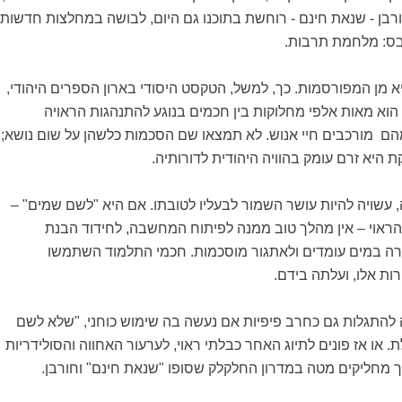
ורבן - שנאת חינם - רוחשת בתוכנו גם היום, לבושה במחלצות חדשות.
בס: מלחמת תרבות.
 מן המפורסמות. כך, למשל, הטקסט היסודי בארון הספרים היהודי,
ד הוא מאות אלפי מחלוקות בין חכמים בנוגע להתנהגות הראויה
מהם מורכבים חיי אנוש. לא תמצאו שם הסכמות כלשהן על שום נושא;
 היא זרם עומק בהוויה היהודית לדורותיה.
עשויה להיות עושר השמור לבעליו לטובתו. אם היא "לשם שמים" –
 הראוי – אין מהלך טוב ממנה לפיתוח המחשבה, לחידוד הבנת
רה במים עומדים ולאתגור מוסכמות. חכמי התלמוד השתמשו
ת אלו, ועלתה בידם.
להתגלות גם כחרב פיפיות אם נעשה בה שימוש כוחני, "שלא לשם
 או אז פונים לתיוג האחר כבלתי ראוי, לערעור האחווה והסולידריות
 מחליקים מטה במדרון החלקלק שסופו "שנאת חינם" וחורבן.