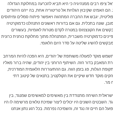
ל ציפו רבים ממנהיגיה כי היא תביא להכרעה במחלוקת הגדולה
הם האמינו שקיבוץ הגלויות אל טריטוריה אחת, בה ייהנו היהודים
פוליטית, יגבש את החברה המתהווה ויאפשר פיתוח סמלים ומיתוסים
ובן, שונה בתכלית. גם אם בדורות ראשונים התנהלנו כדמוקרטיה
שים את הקונצנזוס במטרה לקדם מטרות לאומיות, בעשורים
פיינים כדמוקרטיה משברית, המתנהלת מתוך מחלוקת כוחנית כרונית
המבקשים להשיג שליטה על סדר היום הלאומי.
שמש מוקד לפעולה משותפת של יהודים, היא הפכה להיות המרחב
רת המאבק בדור הזה. השיתוף הרוחני בין יהודים, שהיה ברור מאליו
ופת הגלות, פג בזמן הווה. גם ההתעוררות הלאומית המודרנית,
הקים מוקד חדש שיקיים את הקולקטיב בתנאים של קיטוב דתי
ח מר.
ראלית השיחה מתנודדת בין מאשימים למאשימים שמנגד, בין
ד. השבטים השונים היו יכולים ליצור שמיכת טלאים מרשימה לו היו
פועל הם חיים זה נגד זה, והשמיכה נפרמת. בכל רגע נתון אנחנו