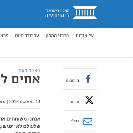
בית
על אודות
מרכזי המכון
על סדר היום
פרוי
מאמרים
אחים למסע משותף
בית
מאמר דעה
אחים ל
פייסבוק
14 באוגוסט 2016
|
מאת
טוויטר
אנחנו משוחחים את 
דוא”ל
שלעולם לא ייפגשו, 