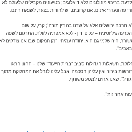
עת בריבוי מונולוגים ללא דיאלוגים; בטיעונים מקבילים שלעולם לא
י פה ונעדרי אזנים. אנו קרובים, יש להודות בצער, לשנאת חינם.
א חרבה ירושלים אלא על שדנו בה דין תורה"; קרי, על שום
רעה גיליוטינית – על פי דין - ללא אמפתיה לזולת. התרגום לשפה
ורר, הירושלמי גם הוא, יהודה עמיחי: "מן המקום שבו אנו צודקים לא
באביב".
לוקת. השאלות הגדולות סביב "ברית הייעוד" שלנו – החזון הראוי
רשות בירור ואין עליהן הסכמה. אבל עלינו לנהל את המחלוקת מתוך
 גורל", שאנו אחים למסע משותף.
ות אחרונות".