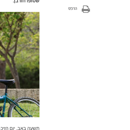
שסופו חורבן.
הדפס
תשעה באב, יום הזיכ