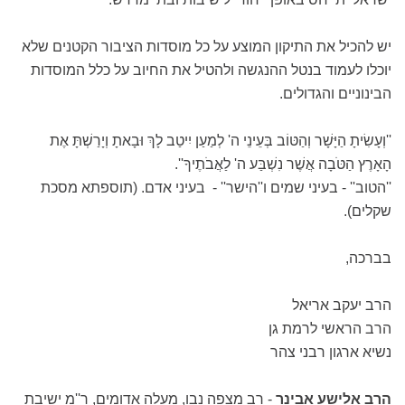
יש להכיל את התיקון המוצע על כל מוסדות הציבור הקטנים שלא
יוכלו לעמוד בנטל ההנגשה ולהטיל את החיוב על כלל המוסדות
הבינוניים והגדולים.
''וְעָשִׂיתָ הַיָּשָׁר וְהַטּוֹב בְּעֵינֵי ה' לְמַעַן יִיטַב לָךְ וּבָאתָ וְיָרַשְׁתָּ אֶת
הָאָרֶץ הַטֹּבָה אֲשֶׁר נִשְׁבַּע ה' לַאֲבֹתֶיךָ''.
''הטוב'' - בעיני שמים ו''הישר'' - בעיני אדם. (תוספתא מסכת
שקלים).
בברכה,
הרב יעקב אריאל
הרב הראשי לרמת גן
נשיא ארגון רבני צהר
הרב אלישע אבינר
- רב מצפה נבו, מעלה אדומים, ר''מ ישיבת