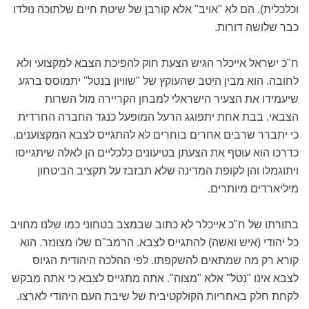
וכלכלית). הם לא "אויב" אלא קורבן של שיטת חיים שלתוכה נולדו
כבר שלושה דורות.
ח"כ ישראל אייכלר הגיש הצעת חוק להפיכת הצבא למקצועי ולא
לחובה. הוא מבין היטב שהעוקץ של "שוויון בנטל" יתמוסס ברגע
שיעמידו את הצעיר הישראלי למבחן הקריירה מול השרות
הצבאי. בבת אחת יתפוגג הרעל המופעל כנגד החברה החרדית
כי יתברר שרבים אחרים בוחרים לא להתגייס לצבא המקצוענים.
כדרכו הוא עוטף את הצעתן בטיעונים כלכליים הן לאלה שיתגייסו
ויתוגמלו והן לקופת המדינה שלא תבזבז על תקציב הביטחון
מיליארדים מיותרים.
בתורתו של ח"כ אייכלר לא כתוב שבמצב בטחוני כמו שלנו מחויב
כל יהודי (איש ואשה) להתגייס לצבא. הרמב"ם שלו מצונזר. הוא
קורא רק מה שמתאים להשקפתו. לפי ההלכה היהודית הגיוס
לצבא אינו "נטל" אלא "מצוה". אתה מתגייס לצבא כי אתה מבקש
לקחת חלק באחריות הקולקטיבית של שיבת העם היהודי לארצו.