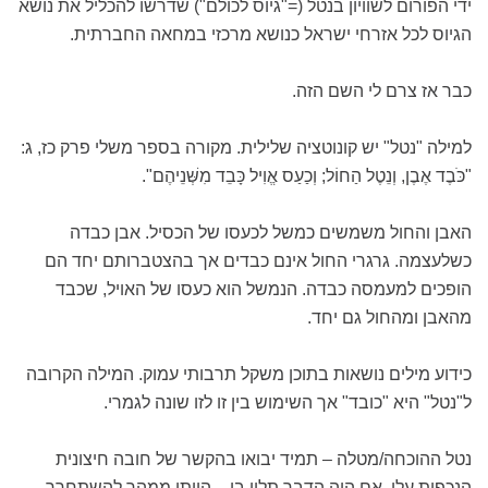
ידי הפורום לשוויון בנטל (="גיוס לכולם") שדרשו להכליל את נושא
הגיוס לכל אזרחי ישראל כנושא מרכזי במחאה החברתית.
כבר אז צרם לי השם הזה.
למילה "נטל" יש קונוטציה שלילית. מקורה בספר משלי פרק כז, ג:
"כֹּבֶד אֶבֶן, וְנֵטֶל הַחוֹל; וְכַעַס אֱוִיל כָּבֵד מִשְּׁנֵיהֶם".
האבן והחול משמשים כמשל לכעסו של הכסיל. אבן כבדה
כשלעצמה. גרגרי החול אינם כבדים אך בהצטברותם יחד הם
הופכים למעמסה כבדה. הנמשל הוא כעסו של האויל, שכבד
מהאבן ומהחול גם יחד.
כידוע מילים נושאות בתוכן משקל תרבותי עמוק. המילה הקרובה
ל"נטל" היא "כובד" אך השימוש בין זו לזו שונה לגמרי.
נטל ההוכחה/מטלה – תמיד יבואו בהקשר של חובה חיצונית
הנכפית עלי. אם היה הדבר תלוי בי – הייתי ממהר להשתחרר