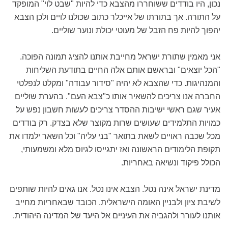
נכון, היו בודדים ששוחררו מהצבא כדי להיות "שבט לוי" המופקד
על התורה. אך בתורתו של אייכלר כתוב שכולנו לויים ולכן הצבא
יהפוך להיות פח הזבל של מעוטי יכולת ונוער שוליים.
אני מאמין שתורת ישראל מחייבת אותנו להציג תמונה הפוכה.
"הכל יוצאים" ובראשם אותם אלה החיים בתודעת השליחות
והמנהיגות. כדי שהצבא לא יהיה "סידור עבודה" ומקלט לנפלטי
החברה אנו צריכים להשאיר אותו כ"צבא העם". בהערת שוליים
אעיר שגם ראשי ישיבות ההסדר צריכים לעשות חשבון נפש על
כמויות התלמידים שעושים שרות מקוצר שלא בצדק. רק בודדים
מכל שכבה ראויים לשאת בתואר "בני עליה" וכל השאר ילמדו את
תקופת הלימודים הראשונה ואז יתגייסו לגיוס מלא ומשמעותי,
הכולל פיקוד ונשיאה באחריות.
מדינת ישראל אינה נטל. הצבא אינו נטל. אנו גאים להיות שותפים
לשיבת ציון ולבניין האומה הישראלית. הכובד שבאחריות מחייב
אותנו לעורר ולהגביה את העיניים אל היעד של המדינה היהודית.