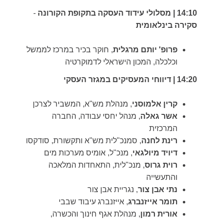
14:10 |
מסלולי עידוד העסקה בתקופת הקורונה
-
סקירה בינלאומית
פרופ' יותם מרגלית
, חוקר בכיר במרכז לממשל
וכלכלה, המכון הישראלי לדמוקרטיה
14:20 |
דיווחי המעסיקים במגזר העסקי
קרין אלמוסני
, מנהלת מש"א, המשביר לצרכן
אשר גאלה
, מנהל יחסי עבודה, החברה
המרכזית
רינת לחנה
, סמנכ"לית מש"א ותקשורת, סודקסו
דיויד מיולגאי
, מנכ"ל, אומיס מערכות מים
רוית גרוס
, מנכ"לית, התאחדות המלאכה
והתעשייה
נתי אבן צור
, נגריית אבן צור
תומר אייזנברג
, אייזנברג עיבוד שבבי
אורית רמון
, מנהלת אגף חינוך והכשרה,