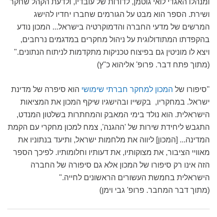
ומנהלו האגדי לואי גוטמן, לדורות של עובדיו, ולדעת הקהל שחקר
ושירת. הספר הוא מבט על הגורמים שחברו יחדיו להישג
המרשים של מדעי החברה והדמוקרטיה בישראל... המכון נודע
בהקפדתו המתודולוגית על ניהול מחקרים במדגמים נרחבים,
ויצא לו מוניטין גם בפיצוח טכניקות מתקדמות לניתוח הנתונים."
(מתוך פתח דבר. פרופ' אליהוא כ"ץ)
"סיפורו של
המכון למחקר חברתי שימושי
הוא סיפרה של מדינת
ישראל. במחקריו, בקשייו ובהישגיו שיקף המכון את המציאות
הישראלית. הוא נולד בימי המאבק והמחתרות בשלטון המנדט,
התגבש ליחידת שירות של 'ההגנה', צמח למכון מחקרי עם הקמת
המדינה... [המכון] ליווה את מלחמות ישראל, ותיעד בנתוניו את
מאוויי הציבור, את מצוקותיו, את דעותיו וחלומותיו. לפיכך הספר
הזה אינו רק סיפורו של המכון אלא גם סיפורה של החברה
הישראלית בחמשת העשורים הראשונים לחייה."
(מתוך דבר המחבר. פרופ' גבי וימן)