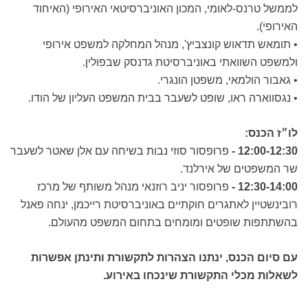
לממשל טרנס-לאומי, המכון האוניברסיטאי האירופי (האיחוד
האירופי).
• תומאש תדאוש קונצביץ', מנהל המחלקה למשפט אירופי
ולמשפט השוואתי באוניברסיטת גדנסק שבפולין.
• גאבור הולמאי, משפטן הונגרי.
• נגסווארה ראו, שופט לשעבר בבית המשפט העליון של הודו.
לו״ז הכנס:
12:00-12:30 -
פרופסור סוזי נבות בשיחה עם אלן שאטר לשעבר
שר המשפטים של אירלנד.
12:30-14:00 -
פרופסור יניב רוזנאי מנהל משותף של מרכז
רובינשטיין לאתגרים חוקתיים באוניברסיטת רייכמן, ינחה פאנל
בהשתתפות שופטים ומומחים בתחום המשפט מהעולם.
עם סיום הכנס, ינתנו הצהרות לתקשורת ותינתן אפשרות
לשאלות מכלי התקשורת שינכחו באירוע.