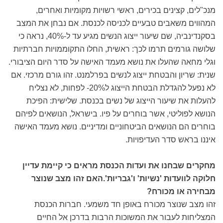
מנכ"לים, קצינים בכירים, ראשי רשויות מקומיות ואחרים,
המהווים משאבים טבעיים לכניסה לכנסת. אם נבחן את המצב
בסקנדינביה, שם שיעור ייצוג הנשים מגיע עד ל-40%, נראה כי
שלושה גורמים תרמו לכך: ראשית, החלו התקוממויות חברתיות
וגלי מחאה שהעלו את נושא מעמד האישה על סדר היום הציבורי.
שנית: שריון והבטחת ייצוג לנשים בפרלמנט. זהו גורם מרכזי. אם
לא נפעל להגדלת הבטחת הייצוג ל20%- לפחות, לא נצליח
להעלות את שיעור הייצוג של נשים בכנסת. שלישית: הפיכת
הנושא לפוליטי, אשר בוחרים על פיו. בישראל, הנושאים לפיהם
בוחרים הם הנושאים הביטחוניים ומדיניים. נושא מעמד האישה
איננו בראש סדר העדיפויות.
מחקרים שבחנו את ועדות הכנסת מראים כי קיימת עדיין
חלוקה לוועדות 'נשיות' ו'גבריות'.האם זהו מצב שנוצר
מבחירה או מכורח?
זהו מצב שנוצר מכורח באופן חד משמעי. חברות הכנסת
המצליחות לעבור את המשוכות הרבות בדרכן אל החיים