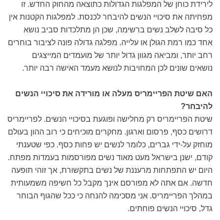
לירידת כוחן של המפלגות הגדולות כתוצאה מהחוק החדש. זו
מפחיתה את סיכויי הנשים להיבחר לכנסת. למפלגות הקטנות אין
כל סיבה לשלב נשים ברשימה, שכן הן מתלכדות סביב נושא
אחד כמו רמת הגולן או עלייה. מפלגה גדולה פונה לציבור בוחרים
רחב יותר, ומביאה מגוון גדול יותר של מועמדים המייצגים
נושאים שונים לכן המחויבות לנושא מעמד האישה רבה יותר.
האם שיטת הפריימריס מעלה או מורידה את סיכויי הנשים
להיבחר?
שיטת הפריימריס רק מחלישה ופוגעת בסיכויי הנשים. לפריימריס
דרושים כסף, פרסום וארגון. מחקרים מוכיחים כי רוב ההון בעולם
מוחזק על-ידי גברים, כלומר לנשים יש פחות כסף. כפי שטענתי
קודם, ישנן בישראל מעט מאוד נשים מפורסמות בעמדות מפתח.
היום יש התפתחות מרעננת של נשים בתקשורת, אך זוהי תופעה
חדשה. אם אתה לא מפורסם אינך מקבל כל חשיפה משמעותית
במהלך הפריימריס. אני מסכימה להנחה כי ככל שהגוף הבוחר
גדל, סיכויי הנשים פוחתים.