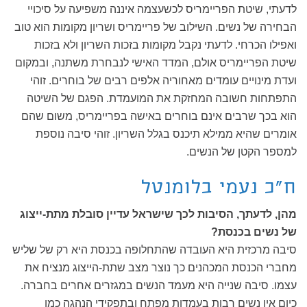
לדעתי, שיטת הפריימריס לכשעצמה איננה משפיעה על סיכויי
הבחירה של נשים. השילוב של פריימריס ושריון מקומות הוא טוב
ואפילו הכרחי. לדעתי נקבל מקומות בזכות השריון ולא בזכות
שיטת הפריימריס אולם, המדד האישי לנבחרת משתנה, ובמקום
ועדת מינויים עומדים מאחוריה אלפים רבים של בוחרים. זוהי
התפתחות חשובה המחזקת את המועמדת. הפגם של השיטה
הוא בכך שרבים אינם בוחרים באישה בפריימריס, משום שהם
אומרים שהיא ממילא תיכנס בגלל השריון. זוהי סיבה נוספת
למספר הקטן של הנשים.
ח"כ נעמי בלומנטל
מהן, לדעתך, הסיבות לכך שישראל עדיין סובלת מתת-ייצוג
של נשים בכנסת?
סיבה מרכזית היא העובדה שהתחלופה בכנסת היא רק של שליש
מחברי הכנסת המכהנים כך נוצר מצב שתת-הייצוג מנציח את
עצמו. סיבה שנייה היא מעמד הנשים במגזרים אחרים בחברה.
כיום אין נשים רבות בעמדות מפתח ובתפקידי הנהגה כמו