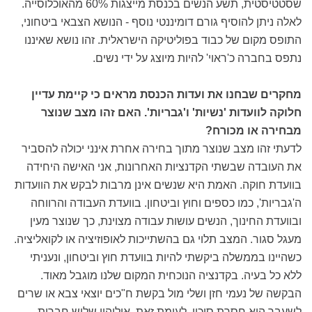
שסטטיסטית, תשע הנשים בכנסת מייצגות 60% מהאוכלוסייה.
לאלה ניתן להוסיף גורם דומיננטי נוסף - הנושא הצבאי ביטחוני,
התופס מקום של כבוד בפוליטיקה הישראלית. זהו נושא שאיננו
נתפס בחברה כ'ראוי' להיות מיוצג על ידי נשים.
מחקרים שבחנו את ועדות הכנסת מראים כי קיימת עדיין
חלוקה לוועדות 'נשיות' ו'גבריות'. האם זהו מצב שנוצר
מבחירה או מכורח?
לדעתי זהו מצב שנוצר מתוך בחירה אחרת אינני יכולה להסביר
את העובדה שבשתי הקדנציות האחרונות, אני האישה היחידה
בוועדת חוקה. האמת היא שנשים אינן מרבות לבקש את הוועדות
ה'גבריות', כמו כספים וחוץ וביטחון. בוועדת העבודה והרווחה
ובוועדת החינוך, הנשים עושות עבודה מצוינת, כך שנוצר מעין
מעגל סגור. המצב תלוי גם בהשתייכות לאופוזיציה או לקואליציה.
כשהיינו בממשלה ביקשתי להיות בוועדת חוץ וביטחון, ונעניתי
ללא כל בעיה. בקדנציה הנוכחית המקום שלנו מוגבל מאוד.
הבקשה של נעמי חזן ושלי מול בקשת ח"כים יוצאי צבא או שרים
לשעבר היא חסרת סיכוי. לעומת זאת, אילוהיו שלוש חברות