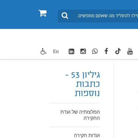
0
חיפוש
LinkedIn
Instagram
WhatsApp
facebook
youtube
twitte
En
TikTok
גיליון 53 -
כתבות
נוספות
המלצותיה של ועדת
החקירה
ועדות חקירה