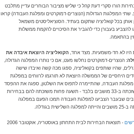
חירות הורו סקרי דעת קהל כי שליש מציבור הבוחרים עדיין מתלבט
יע. שתי המפלגות הגדולות (הנוצרים-דמוקרטים ומפלגת העבודה) קראו
 אותן בכל קואליציה שתקום בעתיד. הסוציאליסטים משמאל
ו להצביע בעבורן כדי להגביר את הסיכויים להקמת ממשלות
ין בהתאמה.
היו לא חד-משמעיות. מצד אחד,
הקואליציה היוצאת איבדה את
לה
: הנוצרים-דמוקרטים נחלשו מעט, אם כי נותרו המפלגה הגדולה,
הליברלים, שהיו שותפים בקואליציה, ספגו מכה קשה ואיבדו שישה
ים היחסיים של הממשלה היוצאת לא תורגמו לרווחים במפלגת
. מפלגת העבודה, שהתיימרה לתפוס את השלטון, ספגה את ההפסד
הניכר ביותר, לאחר שזכתה ב-33 מושבים בלבד - תשעה פחות משזכתה להם בבחירות
רבים שבעבר הצביעו למפלגת העבודה תמכו הפעם במפלגה
שית בגודלה.
שים
- תוצאות הבחירות לבית התחתון באוסטריה, אוקטובר 2006