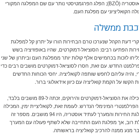
בשם המערך לעתיד אוסטריה (BZÖ); הפלג הפרגמטיסטי נותר עם שם המפלגה המקורי
לה הקואליציוני עם מפלגת העם.
רכבת ממשלה
רי דעת הקהל שנערכו טרם הבחירות הורו על יתרון קל למפלגת
רות הפתיעו רבים: הסוציאל-דמוקרטים, שהיו באופוזיציה בשש
יחו לזכות בכחמישים אלף קולות יותר ממפלגת העם וביתרון של שני
רלמנט החדש. עם זאת, חסרו לסוציאל-דמוקרטים מושבים רבים כדי
, והיה עליהם לחפש שותפה לקואליציה. יחסי הכוחות החדשים
הקשו על הקמת קואליציה עם כיוון אידאולוגי ברור.
קואליציית שמאל, המכילה את הסוציאל-דמוקרטים והירוקים, זכתה ל-89 מושבים בלבד,
רלמנטרי המינימלי הנדרש. לעומת זאת, לקואליציית ימין, המכילה
את מפלגת העם, מפלגת החירות והמערך לעתיד אוסטריה, היו 94 מושבים. מספר זה
ת רוב, אך מפלגת העם התחייבה שלא לשתף פעולה עם המערך
בר מנע ממנה להרכיב קואליציה בראשותה.