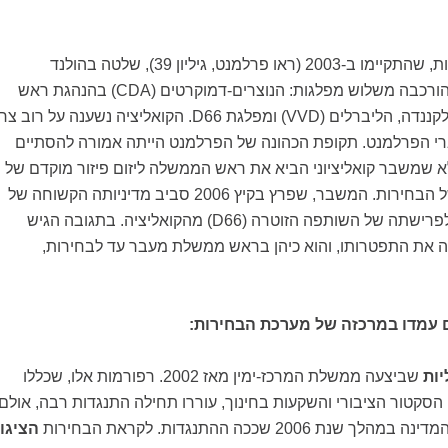
מאז הבחירות הקודמות, שהתקיימו ב-2003 (ראו פרלמנט, גיליון 39), שלטה בהולנד
ממשלת מרכז-ימין שהורכבה משלוש מפלגות: הנוצרים-דמוקרטים (CDA) בהנהגת ראש
הממשלה יאן פיטר בלקננדה, הליברלים (VVD) ומפלגת D66. הקואליציה נשענה על רוב צר
7 מתוך 150 חברי הפרלמנט. תקופת הכהונה של הפרלמנט הייתה אמורה להסתיים
מצע 2007, אלא שמשבר קואליציוני הביא את ראש הממשלה ליזום פיזור מוקדם של
הפרלמנט והקדמה של הבחירות. המשבר, שפרץ בקיץ 2006 סביב מדיניותה הקשוחה של
שרת ההגירה, הביא לפרישתה של השותפה הזוטרה (D66) מהקואליציה. בתגובה הגיש
את התפטרותו, והוא כיהן בראש ממשלת מעבר עד לבחירות,
ם עמדו במרכזה של מערכת הבחירות:
ות
שביצעה ממשלת המרכז-ימין מאז 2002. רפורמות אלו, שכללו
הסקטור הציבורי והשקעות בחינוך, עוררו תחילה התנגדות רבה, אולם
2006 שככה ההתנגדות. לקראת הבחירות
הציגו