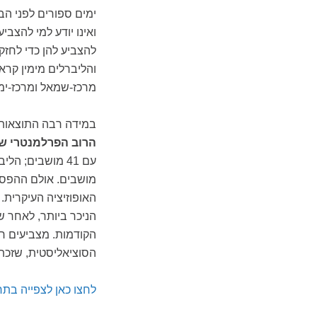
ימים ספורים לפני הב
ואינו יודע למי להצב
להצביע להן כדי לחזק
והליברלים מימין קרא
מרכז-שמאל ומרכז-ימ
במידה רבה התוצאות 
הרוב הפרלמנטרי ש
עם 41 מושבים; 
מושבים. אולם ההפסד
האופוזיציה העיקרית
הקודמות. מצביעים 
הסוציאליסטית, שזכתה ב-25 מושבים והייתה למפלגה השלי
לחצו כאן לצפייה
בתר