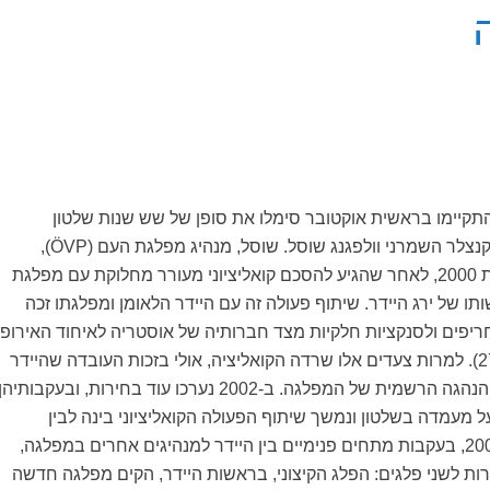
תקיימו בראשית אוקטובר סימלו את סופן של שש שנות שלטון
מרכז-ימין בראשות הקנצלר השמרני וולפגנג שוסל. שוסל, מנהיג מפלגת העם (ÖVP),
התמנה לקנצלר בשנת 2000, לאחר שהגיע להסכם קואליציוני מעורר מחלוקת עם מפלגת
FPÖ) בראשותו של ירג היידר. שיתוף פעולה זה עם היידר הלאומן ומפלגתו זכה
ם חריפים ולסנקציות חלקיות מצד חברותיה של אוסטריה לאיחוד האירופי
(ראו פרלמנט, גיליון 27). למרות צעדים אלו שרדה הקואליציה, אולי בזכות העובדה שהיידר
עצמו פרש מעמדת ההנהגה הרשמית של המפלגה. ב-2002 נערכו עוד בחירות, ובעקבותיהן
מעמדה בשלטון ונמשך שיתוף הפעולה הקואליציוני בינה לבין
מפלגת החירות. ב-2005, בעקבות מתחים פנימיים בין היידר למנהיגים אחרים במפלגה,
ת לשני פלגים: הפלג הקיצוני, בראשות היידר, הקים מפלגה חדשה