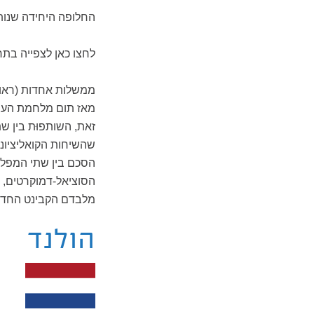
החלופה היחידה שנות
לחצו כאן לצפייה בתרש
זאת, השותפוּת בין ש
הסכם בין שתי המפלג
הסוציאל-דמוקרטים, א
מלבדם הקבינט החדש מונה 12 שרים, שיש
הולנד