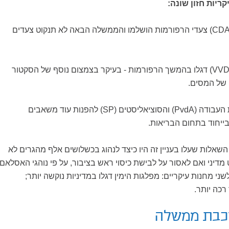
ריות חזון שונה:
לפי מפלגת השלטון (CDA) צעדי הרפורמות הושלמו והממשלה הבאה לא תנקוט צעדים
לעומתם, הליברלים (VVD) דגלו בהמשך הרפורמות - בעיקר בצמצום נוסף של הסקטור
ף של המסים.
משמאל קראו מפלגת העבודה (PvdA) והסוציאליסטים (SP) להפנות עוד משאבים
ייחוד בתחום הבריאות.
 השאלות שעלו בעניין זה היו כיצד לנהוג בכשלושים אלף מהגרים לא
מדיני ואם לאסור על לבישת כיסוי ראש בציבור, על פי נוהגי האסלאם.
ני מחנות עיקריים: מפלגות הימין דגלו במדיניות נוקשה יותר;
רכה יותר.
רכבת ממשלה