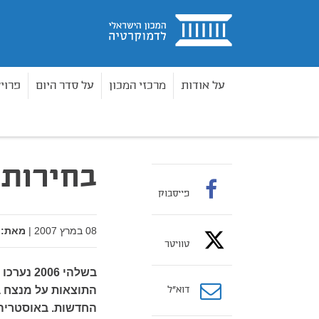
בית
על אודות
מרכזי המכון
על סדר היום
פרוי
פרלמנט
גליון 53 - ועדות חקירה (גיליון 53)
בחירו
בית
בחירות 
פייסבוק
08 במרץ 2007
|
מאת:
טוויטר
בשלהי 06
דוא”ל
התוצאות על מנצח ב