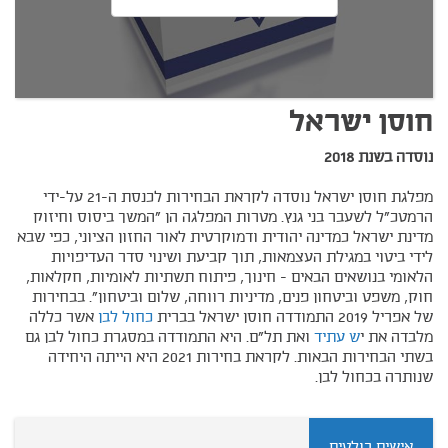
חוסן ישראל
נוסדה בשנת 2018
מפלגת חוסן ישראל נוסדה לקראת הבחירות לכנסת ה-21 על-ידי
הרמטכ"ל לשעבר בני גנץ. מטרות המפלגה הן "המשך ביסוס וחיזוק
מדינת ישראל כמדינה יהודית ודמוקרטית לאור החזון הציוני, כפי שבא
לידי ביטוי במגילת העצמאות, תוך קביעת ושינוי סדר העדיפויות
הלאומי בנושאים הבאים - חינוך, פיתוח תשתיות לאומיות, חקלאות,
חוק, משפט וביטחון פנים, מדיניות רווחה, שלום וביטחון". בבחירות
של אפריל 2019 התמודדה חוסן ישראל בברית
כחול לבן
אשר כללה
מלבדה את י
ש עתיד
ואת תל"ם. היא התמודדה במסגרת כחול לבן גם
בשתי הבחירות הבאות. לקראת בחירות 2021 היא הייתה היחידה
שנותרה בכחול לבן.