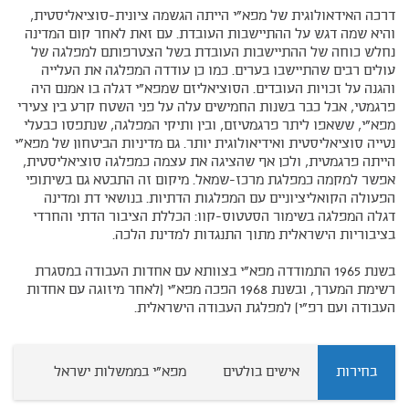
דרכה האידאולוגית של מפא"י הייתה הגשמה ציונית-סוציאליסטית,
והיא שמה דגש על ההתיישבות העובדת. עם זאת לאחר קום המדינה
נחלש כוחה של ההתיישבות העובדת בשל הצטרפותם למפלגה של
עולים רבים שהתיישבו בערים. כמו כן עודדה המפלגה את העלייה
והגנה על זכויות העובדים. הסוציאליזם שמפא"י דגלה בו אמנם היה
פרגמטי, אבל כבר בשנות החמישים עלה על פני השטח קרע בין צעירי
מפא"י, ששאפו ליתר פרגמטיזם, ובין ותיקי המפלגה, שנתפסו כבעלי
נטייה סוציאליסטית ואידיאולוגית יותר. גם מדיניות הביטחון של מפא"י
הייתה פרגמטית, ולכן אף שהציגה את עצמה כמפלגה סוציאליסטית,
אפשר למקמה כמפלגת מרכז-שמאל. מיקום זה התבטא גם בשיתופי
הפעולה הקואליציוניים עם המפלגות הדתיות. בנושאי דת ומדינה
דגלה המפלגה בשימור הסטטוס-קוו: הכללת הציבור הדתי והחרדי
בציבוריות הישראלית מתוך התנגדות למדינת הלכה.
בשנת 1965 התמודדה מפא"י בצוותא עם אחדות העבודה במסגרת
רשימת המערך, ובשנת 1968 הפכה מפא"י (לאחר מיזוגה עם אחדות
העבודה ועם רפ"י) למפלגת העבודה הישראלית.
בחירות
אישים בולטים
מפא"י בממשלות ישראל