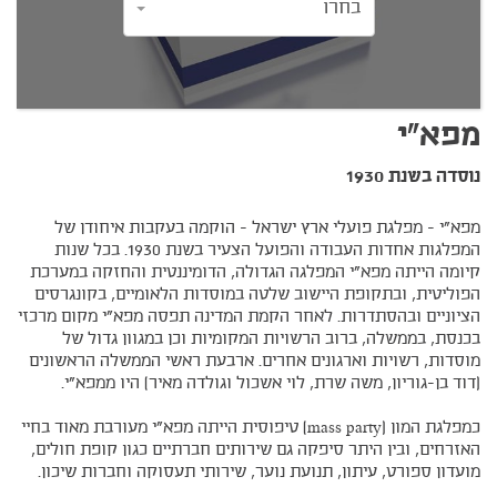
בחרו
מפא"י
נוסדה בשנת 1930
מפא"י - מפלגת פועלי ארץ ישראל - הוקמה בעקבות איחודן של
המפלגות אחדות העבודה והפועל הצעיר בשנת 1930. בכל שנות
קיומה הייתה מפא"י המפלגה הגדולה, הדומיננטית והחזקה במערכת
הפוליטית, ובתקופת היישוב שלטה במוסדות הלאומיים, בקונגרסים
הציוניים ובהסתדרות. לאחר הקמת המדינה תפסה מפא"י מקום מרכזי
בכנסת, בממשלה, ברוב הרשויות המקומיות וכן במגוון גדול של
מוסדות, רשויות וארגונים אחרים. ארבעת ראשי הממשלה הראשונים
(דוד בן-גוריון, משה שרת, לוי אשכול וגולדה מאיר) היו ממפא"י.
כמפלגת המון (mass party) טיפוסית הייתה מפא"י מעורבת מאוד בחיי
האזרחים, ובין היתר סיפקה גם שירותים חברתיים כגון קופת חולים,
מועדון ספורט, עיתון, תנועת נוער, שירותי תעסוקה וחברות שיכון.