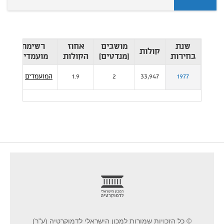
שנת
מושבים
אחוז
רשימת
קולות
מ
בחירות
(מנדטים)
הקולות
מועמדים
1977
33,947
2
1.9
המועמדים
footer
© כל הזכויות שמורות למכון הישראלי לדמוקרטיה (ע"ר)