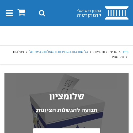
בית
0
חיפוש
Toggle
gation
יפוש
חיפוש
מדיניות וחקיקה
כל מערכות הבחירות והמפלגות בישראל
מפלגות
בית
שלומציון
שלומציון
תנועה להגשמת הציונות
בחרו