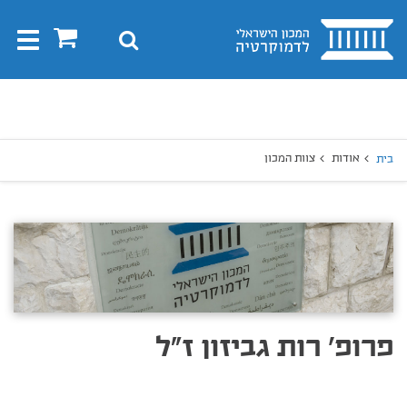
בית
0
חיפוש
Toggle
gation
יפוש
חיפוש
אודות
צוות המכון
בית
פרופ' רות גביזון ז"ל