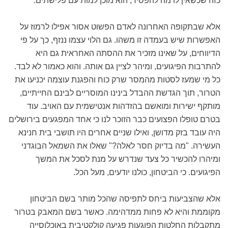
כזה שכשאין לו מה להפסיד, הוא מוכן למות עם פלישתים.
אלא שבתקופה האחרונה לאדם הפשוט אסור אפילו לרמוז על
האפשרות שיש בעמדה זו משהו. גם הלוי עצמו ננזף, כך על פי
הדיווחים, על שאינו מזכיר את ההסתה האחראית גם היא
להתרבות הפיגועים, ומיהר לציין גם אותה. והוא כאמור לא לבד.
כל מי שמעז לסטות מהמסר שרק כוח והפגנת עוצמה יכניעו את
הטרור, תוך הגדשת ההבדל בינינו המוסריים לבינם החייתיים,
מותקף ישירות ומואשם בהזדהות אנטישמית עם האויב. עוד
בטרם טופלו הפצועים כבר הזוכר לנו כי אחד המפגעים בירושלים
היה עובד בזק מדושן, ואילו שניים אחרים היו תושבי בית חנינא
העשירה. "מה בדיוק חסר לאלה?" שאלו את השמאל הבוגדני
ומיהרו להכשיר כל צעד שנדרש על מנת לסכל את המשך
הפיגועים. כי הביטחון, כולנו יודעים, מעל הכל.
אלא שהצביעות ביחס לתפיסה שהכל מותר בשם הביטחון
מקוממת והיא לא פחות ממדהימה. כאשר בשם המאבק בטרור
מתקבלות החלטות הפוגעות פגיעה קולקטיבית באוכלוסייה