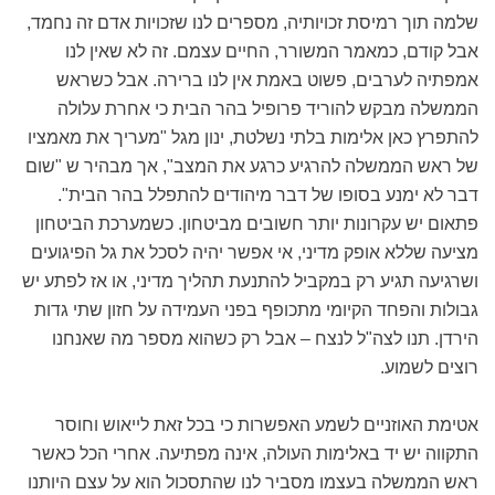
שלמה תוך רמיסת זכויותיה, מספרים לנו שזכויות אדם זה נחמד,
אבל קודם, כמאמר המשורר, החיים עצמם. זה לא שאין לנו
אמפתיה לערבים, פשוט באמת אין לנו ברירה. אבל כשראש
הממשלה מבקש להוריד פרופיל בהר הבית כי אחרת עלולה
להתפרץ כאן אלימות בלתי נשלטת, ינון מגל "מעריך את מאמציו
של ראש הממשלה להרגיע כרגע את המצב", אך מבהיר ש "שום
דבר לא ימנע בסופו של דבר מיהודים להתפלל בהר הבית".
פתאום יש עקרונות יותר חשובים מביטחון. כשמערכת הביטחון
מציעה שללא אופק מדיני, אי אפשר יהיה לסכל את גל הפיגועים
ושרגיעה תגיע רק במקביל להתנעת תהליך מדיני, או אז לפתע יש
גבולות והפחד הקיומי מתכופף בפני העמידה על חזון שתי גדות
הירדן. תנו לצה"ל לנצח – אבל רק כשהוא מספר מה שאנחנו
רוצים לשמוע.
אטימת האוזניים לשמע האפשרות כי בכל זאת לייאוש וחוסר
התקווה יש יד באלימות העולה, אינה מפתיעה. אחרי הכל כאשר
ראש הממשלה בעצמו מסביר לנו שהתסכול הוא על עצם היותנו