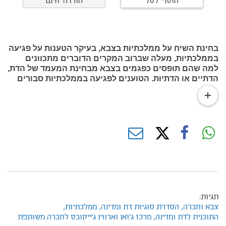
הוסף לסל
הורדה חינם
בחינת השיח על ממלכתיות בצבא, בעיקר הטענות על פגיעה
בממלכתיות, מעלה שברוב המקרים הדוברים מתכוונים
למה שהם תופסים כפגמים בצבא מבחינת המעמד של הדת,
הדתיים או הדתיות. הטוענים לפגיעה בממלכתיות סבורים
שהממלכתיות מאוימת על ידי מה שהם מתארים כתהליך
read
"הדתה" של הצבא. כיצד ניתן להבין ביטוי זה, והאן צה"ל
more
אכן עובר תהליך מדאיג של הדתה ואשר על כן מתחייב
ביצורו של ערך הממלכתיות?
תגיות:
צבא וחברה,
הסדרת סוגיות דת ומדינה,
ממלכתיות,
התוכנית לדת ומדינה,
מרכז ג'ואן וארווין ג'ייקובס לחברה משותפת