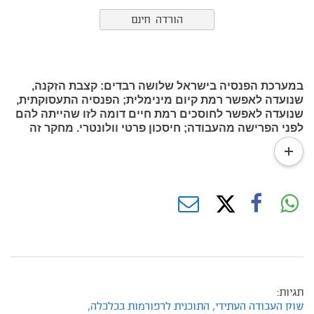
הורדה חינם
במערכת הפנסיה בישראל שלושה רבדים: קצבת הזִקנה,
שנועדה לאפשר רמת קיום מינימלית; הפנסיה התעסוקתית,
שנועדה לאפשר לחוסכים רמת חיים דומה לזו שהייתה להם
לפני הפרישה מהעבודה; חיסכון פרטי וולונטרי. מחקר זה
מבקש לתת מענה לקשיים שבמימון מערכת הפנסיה,
read
הנובעים מהתארכות תוחלת החיים והזדקנות האוכלוסייה:
more
בשני רבדיה הראשונים — קצבת אזרחים ותיקים של הביטוח
הלאומי והפנסיה התעסוקתית (פנסיית החובה) — באמצעות
צעדים התומכים במשקי בית ברמת הכנסות נמוכה ובינונית.
תגיות:
שוק העבודה העתידי,
התוכנית לרפורמות בכלכלה,