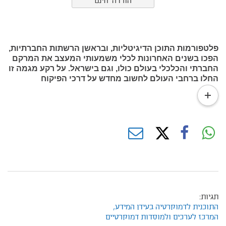
הורדה חינם
פלטפורמות התוכן הדיגיטליות, ובראשן הרשתות החברתיות,
הפכו בשנים האחרונות לכלי משמעותי המעצב את המרקם
החברתי והכלכלי בעולם כולו, וגם בישראל. על רקע מגמה זו
החלו ברחבי העולם לחשוב מחדש על דרכי הפיקוח
המדינתיות על הפלטפורמות האלה ועל דרכי אסדרתן כדי
read
להתמודד עם הקשיים הנובעים מהמצב הנוכחי, ובראשם
more
פערי מידע ומיקוח בין המשתמשים לפלטפורמות, היקף
התוכן הבלתי חוקי או המזיק המופץ ברשת, והנזקים
החברתיים־דמוקרטיים הנגזרים מפעילות הפלטפורמות.
תגיות:
התוכנית לדמוקרטיה בעידן המידע,
המרכז לערכים ולמוסדות דמוקרטיים