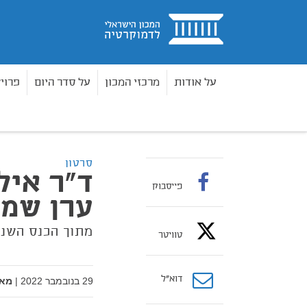
בית
על אודות
מרכזי המכון
על סדר היום
פרוי
סרטוני דיגיטל
שונות
ד"ר איל חולתא בשיחה עם 
בית
סרטון
ד"ר איל
פייסבוק
ערן שמי
מתוך הכנס השנתי 
טוויטר
דוא”ל
29 בנובמבר 2022
|
מאת