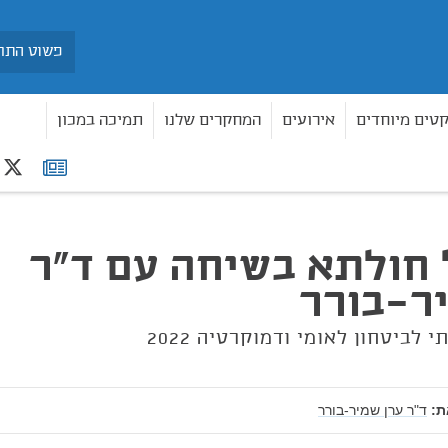
חיפוש
קטים מיוחדים
אירועים
המחקרים שלנו
תמיכה במכון
r
רשימת
ד"ר ערן שמיר־בורר
תפוצה
 חולתא בשיחה עם ד"ר
ר־בורר
לביטחון לאומי ודמוקרטיה 2022
:
ד"ר ערן שמיר-בורר