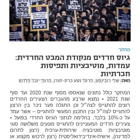
מחקר
גיוס חרדים מנקודת המבט החרדית:
עמדות, מוטיבציות ותפיסות
חברתיות
מאת:
שלי רובינסון,
פרופ' נטע ברק-קורן,
פרופ' יובל פלדמן
המחקר כולל נתונים שנאספו מסוף שנת 2020 ועד סוף
שנת 2021 • נמצא שרבע מהגברים הצעירים החרדים
רוצים להתגייס לצה״ל וכן התגלה פער ניכר בין הרצון
להתגייס לצה״ל ובין התכנון המעשי להתגייס – אשר עמד
על כ-10% בלבד, בהלימה לנתוני הגיוס החרדי בפועל •
צעירים חרדים המעוניינים להתגייס מונעים משלושה סוגי
מוטיבציות: מוטיבציה שירותית-ערכית (רצון לתרום
למדינה), אישית-אינדיבידואליסטית (רצון לרכוש מקצוע או