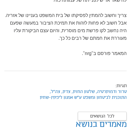
להישאר אדיש לפנייתה של עמותה כזו?
צריך וחשוב להמתין לפסיקתו של בית המשפט בעניינו של אזריה.
אבל חשוב לא פחות לזהות את תמיכת הציבור במעשה שפעם
היה נחשב לקו פרשת מים מוסרית, והיום עצם הביקורת עליו
מעוררת את חמתם של רבים כל כך.
המאמר פורסם ב"nrg".
תגיות:
טרור ודמוקרטיה,
שלטון החוק,
צדק,
צה"ל,
התוכנית לביטחון ומשפט ע"ש אמנון ליפקין-שחק
לכל הנושאים
מאמרים בנושא