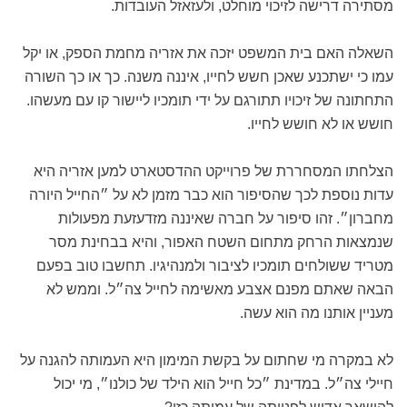
מסתירה דרישה לזיכוי מוחלט, ולעזאזל העובדות.
השאלה האם בית המשפט יזכה את אזריה מחמת הספק, או יקל
עמו כי ישתכנע שאכן חשש לחייו, איננה משנה. כך או כך השורה
התחתונה של זיכויו תתורגם על ידי תומכיו ליישור קו עם מעשהו.
חושש או לא חושש לחייו.
הצלחתו המסחררת של פרוייקט ההדסטארט למען אזריה היא
עדות נוספת לכך שהסיפור הוא כבר מזמן לא על ״החייל היורה
מחברון״. זהו סיפור על חברה שאיננה מזדעזעת מפעולות
שנמצאות הרחק מתחום השטח האפור, והיא בבחינת מסר
מטריד ששולחים תומכיו לציבור ולמנהיגיו. תחשבו טוב בפעם
הבאה שאתם מפנם אצבע מאשימה לחייל צה״ל. וממש לא
מעניין אותנו מה הוא עשה.
לא במקרה מי שחתום על בקשת המימון היא העמותה להגנה על
חיילי צה״ל. במדינת ״כל חייל הוא הילד של כולנו״, מי יכול