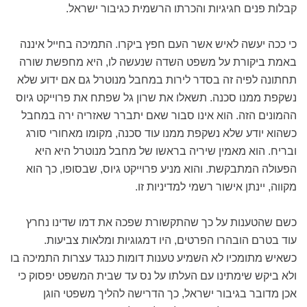
קבלות פנים חגיגיות והכרתו הרשמית כגיבור ישראל.
כי ככה יעשה לאיש אשר העם חפץ ביקרו. התמיכה בחייל איננה
באמת ביקורת על משפט השדה שנעשה לו, היא מחפשת שורה
תחתונה לפיה זה בסדר לירות במחבל מנוטרל גם אם ידוע שלא
נשקפת ממנו סכנה. תשאלו את שרון גל שפתח את פרוייקט גיוס
ההמונים הזה. הוא אינו סבור שאם יתברר שאזריה ירה במחבל
כשהוא יודע שלא נשקפת ממנו עוד סכנה, מקומו מאחורי סורג
ובריח. הוא מאמין שיריה בראשו של מחבל מנוטרל היא היא
הפעולה המתבקשת. והוא מניע פרוייקט גיוס, שבסופו, כך הוא
מקווה, יינתן אישור רשמי למדיניות זו.
כשם שהטענות על כך שהתקשורת שפכה את דמו שדינו נחרץ
עוד בטרם הובהרו הפרטים, היו דמגוגיות ומלאות צביעות.
כשאיש מתומכיו לא השמיע טענות דומות כנגד עצרות התמיכה בו
ולא ביקש שימתינו עם העלתו על נס עד שבית המשפט יפסוק כי
אכן מדובר בגיבור ישראל, כך הדרישה להליך משפטי הוגן