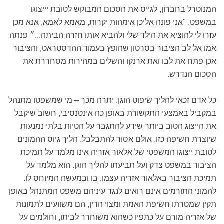
המנוטרל בחברון, לגייס את הסכום המבוקש לטובת יייצוגו
במשפט. "אני פונה אליכן אימהות יקרות, מאמא לאמא, אנא מכן
עזרו לי להוציא את הילד שלי ולהביא אותו חזרה הביתה...״ פנתה
אמו אל לב הציבור בסרטון שהופץ בעמוד ההדסטראט, והציבור
אכן פתח את לבו ואת ארנקו והשלים במהירות מסחררת את
הסכום הנדרש.
כל אדם זכאי להליך שיפוט הוגן. יתרה מכך – מי שמשפטו מתנהל
במקביל באמצעי התקשורת באופן כה אינטנסיבי, חשוב שיקבל
את הייצוג הטוב ביותר שידע להתגבר על הטיות בלתי נמנעות
שיוצרת חשיפה כזו. אולם אסור להתבלבל. הליך גיוס ההמונים
לטובת ייצוגו המשפטי של אלאור אזריה אינו מלמד על תמיכת
הציבור במשפט צדק ועל תביעתו להליך הוגן. הוא מלמד על
תמיכת הציבור באלאור אזריה עצמו. בו ובמעשה המיוחס לו.
להמוני התורמים אינם רואים לנגד עיניהם משפט המתנהל באופן
תקין שמטרתו חשיפת האמת ומצוי הדין, הם משוועים לתמונות
של אזריה מורם על כתפיו כשהוא משוחרר לביתו, וחולמים על