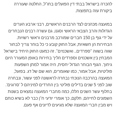
להכרה בישראל בבתי דין הפועלים בחו"ל, החלטה שעוררה
ביקורת עזה בתפוצות.
במועצה מכהנים לצד הרבנים הראשיים, רבני ארבע הערים
הגדולות והרב הצבאי הראשי וסגנו, גם עשרה רבנים הנבחרים
על ידי גוף בן 150 חברים שמורכב מרבנים וראשי רשויות.
הבחירות הן חשאיות, אבל החוק קובע כי כל בוחר צריך לבחור
שווה בשווה "ספרדים.. ואשכנזים". זה כמעט החוק היחיד בישראל
המבחין בין אשכנזים וספרדים הליך בחירות באופן המעורר היום
גיחוך. הגוף הבוחר הגדול יחסית, היה אמור למתן השפעות
פוליטיות, אבל אמור, כמו שאומרים, הוא שם של דג. בפועל,
המועצה בהרכבה הנוכחי נבחרה לראשונה לפני עשור, ונבחרה
שוב לפני 5 שנים בדילים פוליטי בין החרדים למיניהם ל 'סרוגים'.
בחלוף עשר השנים הללו, כמה מחברי המועצה נמצאים בשנות
השמונים לחייהם, חלקם, כך אומרי יודעי ח"ן כבר לא בשיא כוחם
ויש מבין חברי המועצה שלא מגיעים לדיונים אף פעם.