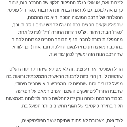
למרות זאת, או אולי בגלל התפקוד הלקוי של ההרכב הזה, שנוח
כך נראה לכולם, גם לקראת הבחירות הקרובות נסגר דיל פוליטי.
ההצלחה של הרכב המועצה הנוכחי היא כה מהממת,
שהפוליטיקאים חפצים בכהונה שלו לחמש שנים נוספות. וכך,
'סגרו' הבית היהודי, ש"ס ויהדות התורה 'דיל' לפיו כל אחת
מהמפלגות תורה לחברי הגוף הבוחר הסרים למרותה לבחור
בהרכב המועצה הנוכחי (למעט החלפת חבר אחד) וכך לוודא
שההרכב הנוח הזה ימשיך לכהן עוד ועוד.
הדיל הפוליטי הזה רע וציני. זה לא מפתיע שיהדות התורה וש"ס
שותפות לו. הן הרי בזות לרבנות הראשית הממלכתית ורואות בה
מפעל לג'ובים וכוח שותפות לו. המפתיע הוא שהבית היהודי,
שרבניו החרד"לים זועקים השכם והערב חמאס על הפגיעה
בכבוד הרבנות וכוחה נותן ידו להחלשת כוחה ולזילותה באמצעות
הליך בחירה פיקטיבי של הגוף החשוב ביותר הפועל בה.
לצד זאת, מאכזבת לא פחות שתיקת שאר הפוליטיקאים,