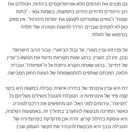
גם מכנים את הזרמים הלא-אורתודוקסיים ביהדות, הכוללים את
רוב היהודים הדתיים החיים בתפוצות, בשמות גנאי - "כתות
שונות" ו"גופים שמטרתם לקעקע את יסודות היהדות". אין ספק:
כאן לא לוקחים שבויים. הדרך להשגת הטהרה שלי תלויה
בטימואו של הזולת.
על פניו זהו עניין מגזרי, על גבול הביזארי, עבור הרוב הישראלי.
ובכן, זהו לב העניין: ברגע שאת הקוראת תייגת את הנושא כ"עניין
של דתיים", ברגע שאתה הקורא גיחכת על ה"אפיזודה" ועברת
הלאה, הפכתם שותפים להתגשמותה של הצעת החוק המבישה.
דת היא עניין אינטימי של בחירה אישית. טבילה במקווה היא ביטוי
קצה פיזי של אינטימיות זו. הטובלת והטובל משילים מעליהם כל
"חציצה", עירומים לפני האל, הם מחפשים את דרכם לטהרה.
כאשר המדינה מבקשת להתערב בתהליך זה, באמצעות רגולציה,
היא עוסקת בחילול קודש. הדת אכן מדקדקת בפרוצדורה של
הטבילה ובכך היא מבקשת להבהיר את הקשר העמוק שבין