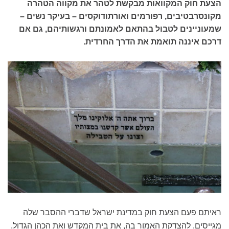
הצעת חוק המקוואות מבקשת לטהר את מקווה הטהרה
מקונסרבטיבים, רפורמים ואורתודוקסים – בעיקר נשים –
שמעוניינים לטבול בהתאם לאמונתם ורגשותיהם, גם אם
דרכם איננה תואמת את הדרך החרדית.
ראיתם פעם הצעת חוק במדינת ישראל שדברי ההסבר שלה
מגייסים, להצדקת האמור בה, את בית המקדש ואת הכהן הגדול,