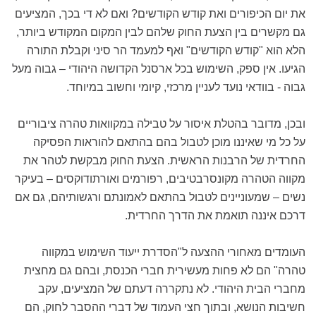
את יום הכיפורים ואת קודש הקודשים? ואם לא די בכך, המציעים
גם מקשרים בין הצעת החוק שלהם לבין המקום המקודש ביותר,
הלא הוא "קודש הקודשים" ואף למעמד הר סיני וקבלת התורה
הגיעו. אין ספק, השימוש בכל ארסנל הקדושה היהודי – גבוה מעל
גבוה - בוודאי נועד לעניין מרכזי, קיומי וחשוב במיוחד.
ובכן, מדובר בהטלת איסור על טבילה במקוואות טהרה ציבוריים
על כל מי שאיננו מוכן לטבול בהם בהתאם להוראות הפסיקה
החרדית של הרבנות הראשית. הצעת החוק מבקשת לטהר את
מקווה הטהרה מקונסרבטיבים, רפורמים ואורתודוקסים – בעיקר
נשים – שמעוניינים לטבול בהתאם לאמונתם ורגשותיהם, גם אם
דרכם איננה תואמת את הדרך החרדית.
העומדים מאחורי ההצעה ל"הסדרת ייעוד השימוש במקווה
טהרה" הם לא פחות מעשירית חברי הכנסת, ובהם גם מחצית
מחברי הבית היהודי. לא נתקררה דעתם של המציעים, עקב
חשיבות הנושא, ובתוך חצי העמוד של דברי ההסבר לחוק, הם