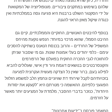
החרדית, כיוון שהיא מונעת מאחרים לממש את חופש הדת
שלהם בשימוש במתקנים ציבוריים. מונופוליזציה של המקוואות
על ידי הסקטור השולט ברבנות היא פגיעה גסה בממלכתיות ואין
כנגדה שיקול מאזן הראוי להגנה.
בנוסף להיבטים האנושיים, החוקיים והממלכתיים, קיים גם
ההיבט הסמלי, שהוא מרכזי במיוחד: הנפש נוקעת מהיחס
המשפיל של החרדים – והרוב בכנסת הנאנס בשתיקה להסכים
עימם - כלפי יהודים בעלי אמונות שונות. גם מי שסבור שניתן
להתווכח לגבי ההכרה החוקית בפועלם של הרפורמים
והקונסרבטיבים בנושאים דוגמת גיור ודין אישי, שעלולים להביא
לפילוג בעם, ברור שאין כל הצדקה מעשית ועקרונית לפגיעה
בזכויותיהם לקבל שירותי דת שוויוניים ונחמץ הלב למשמע הזלזול
הפוגעני כלפיהם. ההאשמה כי מטרתם היא "לקעקע את יסודות
היהדות", כנזכר בדברי ההסבר, מלמדת על המציעים יותר מאשר
על הזרמים.
המאמר פורסם ב"ידיעות אחרונות"