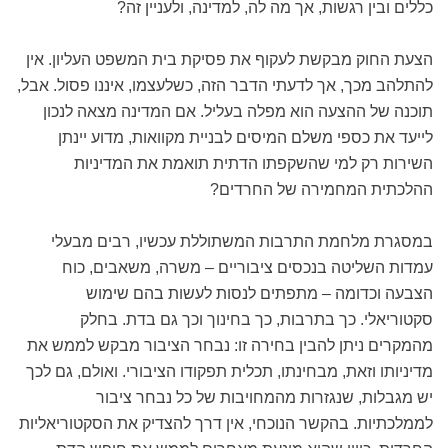
כללים ובין רגשות, אך מה לה, למדינה, ולעניין זה?
הצעת החוק מבקשת לעקוף את פסיקת בית המשפט העליון. אין
להתלהב מכך, אך לדעתי הדבר הזה, כשלעצמו, איננו פסול. אבל,
תוכנה של ההצעה הוא מפלה בעליל. אם המדינה מצאה לנכון
לייעד את כספי משלם המיסים לבניית מקוואות, מדוע יינתן
השירות רק למי שהשקפתו הדתית תואמת את המדיניות
ההלכתית המחמירה של החרדים?
במסגרת מלחמת התרבות המשתוללת עכשיו, רבים מבעלי
עמדות השליטה בנכסים ציבוריים – משרה, משאבים, כוח
הצבעה וכדומה – מתפתים לנסות לעשות בהם שימוש
סקטוריאלי. כך בתרבות, כך בחינוך וכך גם בדת. בחלק
מהמקרים ניתן להבין בחירה זו: נבחר הציבור מבקש לממש את
מדיניותו וזאת, מבחינתו, תכלית תפקודו הציבורי. ואולם, גם לכך
יש מגבלות, שנגזרות מהמחויבות של כל נבחר ציבור
לממלכתיות. בהקשר הנוכחי, אין דרך להצדיק את הסקטוריאליות