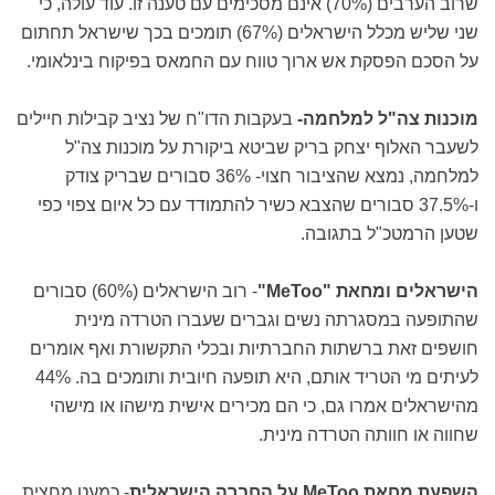
שרוב הערבים (70%) אינם מסכימים עם טענה זו. עוד עולה, כי
שני שליש מכלל הישראלים (67%) תומכים בכך שישראל תחתום
על הסכם הפסקת אש ארוך טווח עם החמאס בפיקוח בינלאומי.
מוכנות צה"ל למלחמה-
בעקבות הדו"ח של נציב קבילות חיילים
לשעבר האלוף יצחק בריק שביטא ביקורת על מוכנות צה"ל
למלחמה, נמצא שהציבור חצוי- 36% סבורים שבריק צודק
ו-37.5% סבורים שהצבא כשיר להתמודד עם כל איום צפוי כפי
שטען הרמטכ"ל בתגובה.
הישראלים ומחאת "MeToo"
- רוב הישראלים (60%) סבורים
שהתופעה במסגרתה נשים וגברים שעברו הטרדה מינית
חושפים זאת ברשתות החברתיות ובכלי התקשורת ואף אומרים
לעיתים מי הטריד אותם, היא תופעה חיובית ותומכים בה. 44%
מהישראלים אמרו גם, כי הם מכירים אישית מישהו או מישהי
שחווה או חוותה הטרדה מינית.
השפעת מחאת MeToo על החברה הישראלית
- כמעט מחצית