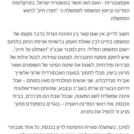
אקסצנטריות - האם הוא חושד במשטרת ישראל, בפרקליטות
המדינה וביועץ המשפטי לממשלה כי "תפרו תיק" לראש
הממשלה.
חשוב לדייק: אין שום קשר בין הוויכוח הגדול בדבר מקומו של
המשפט בחיינו לבין שאלת האמון ברשויות אכיפת החוק בתחום
יישום המשפט הפלילי. ניתן לסבור שבג"ץ "השתלט על חיינו",
שיש לחוקק פסקת התגברות, לצמצם עמידות, לבטל עילות של
סבירות ומידתיות, לשנות את שיטת המינוי של השופטים ושאר
מרעין בישין, מבלי לתמוך בטענה האבסורדית שרוני אלשייך
ואביחי מנדלבליט, שני אנשים ממלכתיים מאין כמותם – שכל
חייהם הבוגרים שרתו בשב"כ ובצבא, שזהותם האידיאולוגית
איננה שמאלית לשון המעטה, שבכל שבת הם מברכים, בבית
הכנסת, את ראשי המדינה ויועציה – בוגדים בתפקידם מתוך
מניע זר להפיל את נתניהו.
לפיכך, כשתעלה סוגיית החסינות לדיון בכנסת, כל אחד מנבחרי