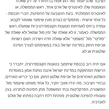
הציבור שלנו יעמוד מול רגע אמת בו תחודד עד דק שאלת
הנאמנות שלו: לאינטרס של אדם אחד, ראש הממשלה, או
לאינטרס הממלכתי. בעת ההצבעה על החסינות, חברי הכנסת -
כל אחד אישית - מתפקדים כגורם מעין שיפוטי שאמור לקבוע
עמדה ביחס לאמיתות הטענות הקונספירטיביות שמעלה ראש
הממשלה. כאמור, זו לא שאלה של ימין מול שמאל ולא שאלה של
"פוליטי" מול "משפטי" אלא שאלה חדה וישירה: האם רשויות
אכיפת החוק במדינת ישראל בגדו במשימתם לצורך הפיכה
שלטונית או לא.
אם יהיה רוב בכנסת שיתמוך בטענות הקונספירציה, יתברר כי
הרשות המחוקקת במדינת ישראל איננה נותנת אמון במוסדות
השלטון האחראים על אכיפת שלטון החוק. אם כך יכריעו הארזים,
נבחרי הציבור, מה יגידו אזובי הקיר, כל אחד מאתנו שיעמוד מול
המשטרה, הפרקליטות ובתי המשפט? מתן חסינות לנתניהו, בגין
טענותיו להפיכה שלטונית, פותחת דלת רחבה כפתחו של אולם
לאנרכיה.