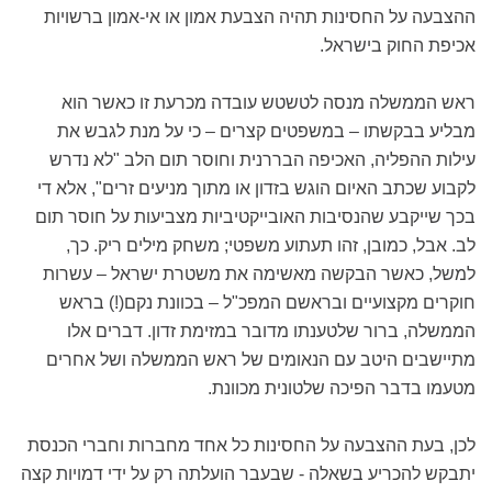
ההצבעה על החסינות תהיה הצבעת אמון או אי-אמון ברשויות
אכיפת החוק בישראל.
ראש הממשלה מנסה לטשטש עובדה מכרעת זו כאשר הוא
מבליע בבקשתו – במשפטים קצרים – כי על מנת לגבש את
עילות ההפליה, האכיפה הבררנית וחוסר תום הלב "לא נדרש
לקבוע שכתב האיום הוגש בזדון או מתוך מניעים זרים", אלא די
בכך שייקבע שהנסיבות האובייקטיביות מצביעות על חוסר תום
לב. אבל, כמובן, זהו תעתוע משפטי; משחק מילים ריק. כך,
למשל, כאשר הבקשה מאשימה את משטרת ישראל – עשרות
חוקרים מקצועיים ובראשם המפכ"ל – בכוונת נקם(!) בראש
הממשלה, ברור שלטענתו מדובר במזימת זדון. דברים אלו
מתיישבים היטב עם הנאומים של ראש הממשלה ושל אחרים
מטעמו בדבר הפיכה שלטונית מכוונת.
לכן, בעת ההצבעה על החסינות כל אחד מחברות וחברי הכנסת
יתבקש להכריע בשאלה - שבעבר הועלתה רק על ידי דמויות קצה