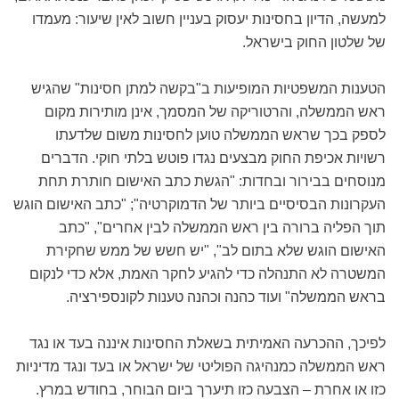
למעשה, הדיון בחסינות יעסוק בעניין חשוב לאין שיעור: מעמדו
של שלטון החוק בישראל.
הטענות המשפטיות המופיעות ב"בקשה למתן חסינות" שהגיש
ראש הממשלה, והרטוריקה של המסמך, אינן מותירות מקום
לספק בכך שראש הממשלה טוען לחסינות משום שלדעתו
רשויות אכיפת החוק מבצעים נגדו פוטש בלתי חוקי. הדברים
מנוסחים בבירור ובחדות: "הגשת כתב האישום חותרת תחת
העקרונות הבסיסיים ביותר של הדמוקרטיה"; "כתב האישום הוגש
תוך הפליה ברורה בין ראש הממשלה לבין אחרים", "כתב
האישום הוגש שלא בתום לב", "יש חשש של ממש שחקירת
המשטרה לא התנהלה כדי להגיע לחקר האמת, אלא כדי לנקום
בראש הממשלה" ועוד כהנה וכהנה טענות לקונספירציה.
לפיכך, ההכרעה האמיתית בשאלת החסינות איננה בעד או נגד
ראש הממשלה כמנהיגה הפוליטי של ישראל או בעד ונגד מדיניות
כזו או אחרת – הצבעה כזו תיערך ביום הבוחר, בחודש במרץ.