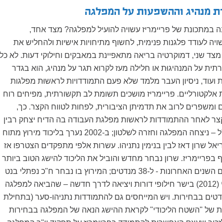
ת מנהיג וההשפעות על המפלגה
במתכונת של פריימריז עשויה להועיל למפלגה? מצד אחד,
יה לעודד פלגנות פנימית, לחשוף מתיחויות אישיות ולהחליש את
צד שני, דמוקרטיה בריאה מתאפיינת במאבקים וחילוקי דעות. לא כל
תית על המנהיגוּת או חלילה מעז לקרוא תגר על מנהיג, הוא בגדר
את ועוד, ניסיון העבר מלמד שלא פעם התמודדויות לראשוּת מפלגות
ות אלקטורליים. פריימריז מושכים תשומת לב תקשורתית, מפיחים רוח
 ומשפרים לרוב את תדמיתן הציבורית, לפחות לטווח הקצר. כך,
ב-1992, זמן קצר לאחר ההתמודדות לראשות מפלגת העבודה בה הדיח יצחק רבין
ז"ל את שמעון פרס ז"ל – ניצחה המפלגה וחזרה לשלטון; ב-2002 נערך בליכוד מירוץ מתוח
ל שרון דאז לבין בנימין נתניהו. עשרות אלפי מתפקדים הצטרפו אז
פריימריז. שרון נבחר מחדש והוביל את הליכוד להישג הטוב ביותר
של המפלגה בשלושים השנים האחרונות - ל-38 מנדטים; המירוץ בו נבחר ח"כ נפתלי בנט
לראשות הבית היהודי (2012) בישר חילופי דורות ויציאה לדרך חדשה – שהביאה למפלגה
 אדיר של 12 מנדטים בבחירות. ויש המייחסים גם להתמודדות נתניהו-סער (בתחילת
ררות של "השטח הליכודי" לקראת ההישג הנאה של המפלגה בבחירות