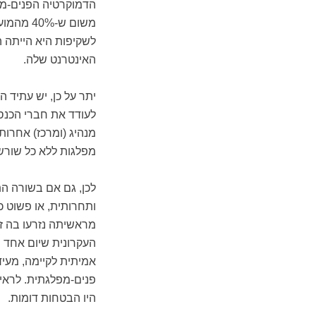
הדמוקרטיה הפנים-מפל
משום ש-
לשקיפות היא הייתה
האינטרנט שלה.
יתר על כן, יש עתיד 
לעודד את חברי הכנס
מנהיג (ומרכז) אחרות
מפלגות ללא כל שורש
לכן, גם אם בשורה הת
ותחרותית, או פשוט כ
מראשיתה נזרעו בה זר
העקרונית שיום אחד י
אמיתית לקיימה, מעי
פנים-מפלגתית. לראיה 
היו הבטחות דומות.