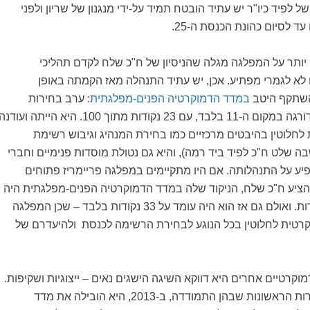
לפיד כיו"ר יש עתיד הובטח תמיד על-ידי מנגנון של שריון ולפני
ד לסיום כהונת הכנסת ה-25.
יותר על המפלגה מגלה שהניסיון של ח"כ שלח לקדם תהליכי
 לא לגמרי מפתיע. אכן, יש עתיד התנהלה מאז הקמתה באופן
השתקף היטב
במדד הדמוקרטיה הפנים-מפלגתית
: ערב בחירות
ספטמבר 2019 היא דורגה במקום ה-11 בלבד, עם 23 נקודות מתוך 100. היא הייתה ועודנ
חלוטין בהיבטים מרכזיים כמו בחירת המנהיג וגיבוש רשימת
 שלט ח"כ לפיד ביד רמה), והיא גם נטולת מוסדות פנימיים וחברי
יע על התנהלותה. אם היו מתקיימים במפלגה פריימריז פתוחים
שהציע ח"כ שלח, הניקוד שלה במדד הדמוקרטיה הפנים-מפלגתית היה
"קופץ" מיד ב-10 נקודות. ואולם גם אז הוא היה עומד על 33 נקודות בלבד – שכן המפלגה
קרטית לחלוטין בכל הנוגע לבחירת הרשימה לכנסת ולהיעדרם של
וקרטיים אחרים היא דווקא השיגה הישגים נאים – ייצוגיות ושקיפות.
כך למשל, כבר בבחירות הראשונות שבהן התמודדה, ב-2013, היא הובילה את מדד