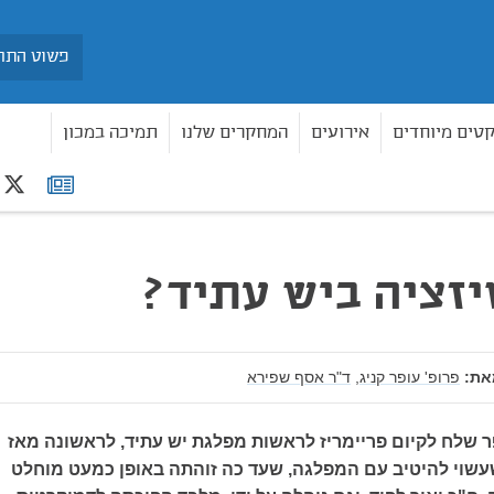
חיפוש
קטים מיוחדים
אירועים
המחקרים שלנו
תמיכה במכון
r
רשימת
תפוצה
זציה ביש עתיד?
את:
פרופ' עופר קניג,
ד"ר אסף שפירא
ר שלח לקיום פריימריז לראשות מפלגת יש עתיד, לראשונה מאז
שוי להיטיב עם המפלגה, שעד כה זוהתה באופן כמעט מוחלט