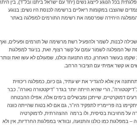
גתית בכל הנוגע לייצוג נשים (יחד עם ישראל ביתנו ובל"ד), בין היתר
40% מהמועמדים שהוצבו במקומות ריאליים ברשימה לכנסת היו נשים; בנוגע
 המפלגה היחידה שפרסמה את רשימת התורמים למפלגה באתר
השכילה לבנות, לשמר ולהפעיל רשת מרשימה של תורמים ופעילים, ואף
ת של המפלגה לשמור עמם על קשר רצוף. זאת, בניגוד למפלגות
 שקמו בעשור האחרון, כמו התנועה וכולנו, שמעולם לא עשו זאת ונותרו
ים או קשר אמיתי עם הציבור הרחב.
חתונה אין אלא להגדיר את יש עתיד, גם כיום, כמפלגה ריכוזית
"דיקטטורה", הרי שהיא הייתה יותר בגדר "דיקטטורה נאורה". כבר
עים דמוקרטיים, שייתכן ומבשילים בימים אלה. אפילו ההבטחה
תקיימו בה פריימריז לתפקיד היו"ר, גם אם לא בטוח שהייתה כוונה
דה על מחויבות בסיסית, ולו ברמה ההצהרתית, לדמוקרטיה
– במפלגות כמו כולנו והתנועה, ובוודאי במפלגות החרדיות, אין ולא