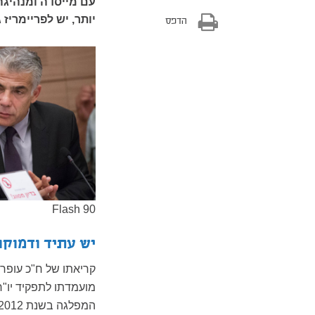
עם מייסדה ומנהיגה,
יותר, יש לפריימריז
הדפס
Flash 90
יש עתיד ודמוק
קריאתו של ח"כ עופר
מועמדתו לתפקיד יו"