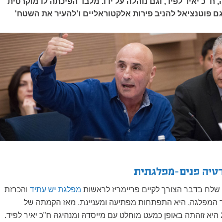
 ח"כ יאיר לפיד, וגם נוהלה על ידו. מלבד הפיכתה לדמוקרטית
 גם פוטנציאל להניב פירות אלקטוראליים ו'להעיר את השטח'
רטיה פנים-מפלגתית
 שלח בדבר הצורך לקיים פריימריז לראשות
מפלגת יש עתיד
והכרזת
ר המפלגה, היא התפתחות מפתיעה ומעניינת. מאז הקמתה של
המפלגה בשנת 2012 היא זוהתה באופן כמעט מוחלט עם מייסדהּ ומנהיגהּ ח"כ יאיר לפיד.