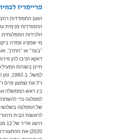
פריימריז לבחיר
האם התמודדות רחבה 
התמודדות פנימית עשו
הלכידות המפלגתית. מ
מי שמציג עמדה ביקור
"בוגד" או "חתרן". ז
דווקא הניבו להן פיר
חיים בשורות הפעילים
למשל, 
בין ראש הממשלה אריא
למפלגה כדי להשתתף ב
הישג
2020) את ההתעו