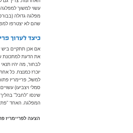
האחרונות. צריך גם 
עשוי למשוך למפלגה כ
מפלגה גדולה (בבורסת 
שהם לא יצטרפו למפלג
כיצד לערוך פרי
אם אכן תתקיים ביש 
את הדעת למתכונת שבה
לבחור, מה יהיו תנאי 
יוכרז כמנצח. כל אחת
למשל, פריימריז פתוח
סמלי ויצביעו) עשויי
שינסו "לחבל" בהליך.
המפלגה. האחד "פתוח
הצעה לפריימריז פ