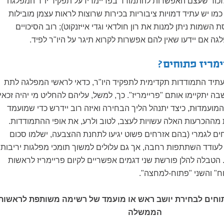
לזכור שעצם האפשרות להתמודד בפריימריז על תפקיד יו"ר המפלגה
מו יש עתיד דמויות ציבוריות בכירות שרוצות לראות עצמן מובילות
השמות ניתן למנות את רון חולדאי וגדי אייזנקוט); רוב הסיכויים
ה אם יידעו שאין להם אפשרות לקרוא תיגר על היו"ר לפיד.
ימריז פתוחים?
עתיד התמודדות תקדימית לתפקיד היו"ר, כדאי לראשי המפלגה לתת
 יתקיימו אותם "פריימריז". כך, למשל, עליהם להחליט מי יהיה זכאי
המועמדוּת, כיצד יתנהל הליך הבחירה ואיזה רוב יידרש כדי שמועמד
 מההכרעות האלה עשויות לעצב, לטוב ולרע, את אופי ההתמודדות.
ים לגמרי (בהם אזרחים פשוט יגיעו לתחנת ההצבעה, ישלמו סכום
ם לעודד השתתפות רחבה, אך גם עלולים למשוך תומכי מפלגות יריבות
 הטבלה להלן פורשת שני דגמים אפשריים לקיום פריימריז לראשות
" והשני "פתוח-למחצה".
תוחים לבחירת יושב ראש או מועמד של רשימה משותפת לראשות
הממשלה