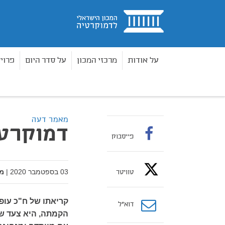
בית
על אודות
מרכזי המכון
על סדר היום
פרוי
מאמרים
דמוקרטיזציה ביש עתיד?
בית
מאמר דעה
דמוקרטי
פייסבוק
03 בספטמבר 2020
|
מ
טוויטר
קריאתו של ח"כ עופ
דוא”ל
הקמתה, היא צעד שע