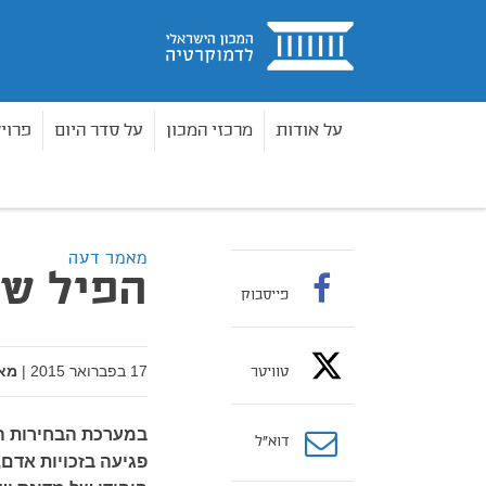
בית
על אודות
מרכזי המכון
על סדר היום
פרוי
מאמרים
הפיל שבחדר: יחסי דת ומדינה
בית
מאמר דעה
הפיל שב
פייסבוק
17 בפברואר 2015
|
מא
טוויטר
במערכת הבחירות הז
דוא”ל
פגיעה בזכויות אדם,