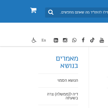
0
חיפוש
LinkedIn
Instagram
WhatsApp
facebook
youtube
twitte
En
TikTok
מאמרים
בנושא
הנושא הסמוי
דיה ל(ממשלה) צרה
בשעתה