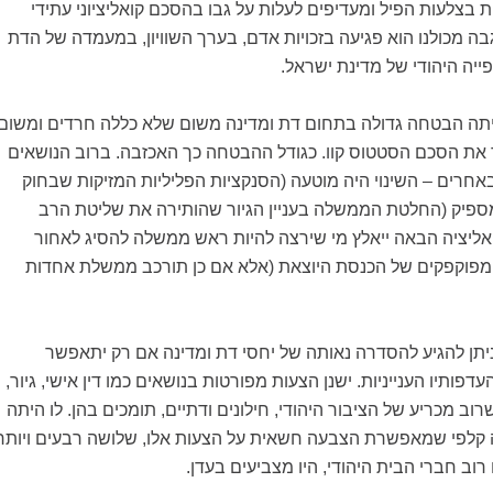
 בצלעות הפיל ומעדיפים לעלות על גבו בהסכם קואליציוני עתידי
ה מכולנו הוא פגיעה בזכויות אדם, בערך השוויון, במעמדה של הדת
ייה היהודי של מדינת ישראל.
יתה הבטחה גדולה בתחום דת ומדינה משום שלא כללה חרדים ומשום
ת הסכם הסטטוס קוו. כגודל ההבטחה כך האכזבה. ברוב הנושאים
חרים – השינוי היה מוטעה (הסנקציות הפליליות המזיקות שבחוק
 מספיק (החלטת הממשלה בעניין הגיור שהותירה את שליטת הרב
אליציה הבאה ייאלץ מי שירצה להיות ראש ממשלה להסיג לאחור
מפוקפקים של הכנסת היוצאת (אלא אם כן תורכב ממשלת אחדות
יתן להגיע להסדרה נאותה של יחסי דת ומדינה אם רק יתאפשר
עדפותיו הענייניות. ישנן הצעות מפורטות בנושאים כמו דין אישי, גיור,
וב מכריע של הציבור היהודי, חילונים ודתיים, תומכים בהן. לו היתה
קלפי שמאפשרת הצבעה חשאית על הצעות אלו, שלושה רבעים ויותר
וב חברי הבית היהודי, היו מצביעים בעדן.