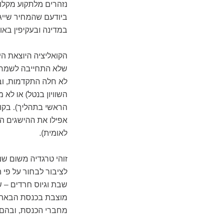
נזהרים מלתקוע מקלות
ביודעם שהמחיר שייגב
במדינה ובעקיפין באופ
הקואליציה היוצאת ה
שלא התחייבה לשמר א
לא חלה התקדמות, ובא
השוויון בנטל) או לא
הראשי בתהליך). בקו
אפילו את ההישגים ה
לאומית).
זוהי טרגדיה משום שנ
לציבור לבחור על פי ה
שבת וגיוס חרדים – שר
מוצבת בכנסת הבאה 
מחברי הכנסת, ובהם ר