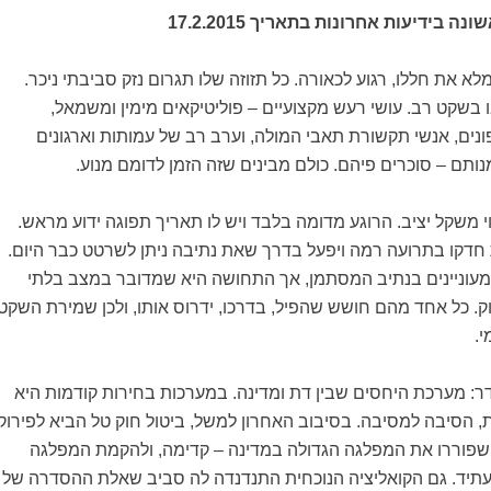
בידיעות אחרונות בתאריך 17.2.2015
א את חללו, רגוע לכאורה. כל תזוזה שלו תגרום נזק סביבתי ניכר.
בשקט רב. עושי רעש מקצועיים – פוליטיקאים מימין ומשמאל,
פונים, אנשי תקשורת תאבי המולה, וערב רב של עמותות וארגונים
נותם – סוכרים פיהם. כולם מבינים שזה הזמן לדומם מנוע.
וי משקל יציב. הרוגע מדומה בלבד ויש לו תאריך תפוגה ידוע מראש.
ת חדקו בתרועה רמה ויפעל בדרך שאת נתיבה ניתן לשרטט כבר היום.
מעוניינים בנתיב המסתמן, אך התחושה היא שמדובר במצב בלתי
וק. כל אחד מהם חושש שהפיל, בדרכו, ידרוס אותו, ולכן שמירת השקט
.
ר: מערכת היחסים שבין דת ומדינה. במערכות בחירות קודמות היא
 הסיבה למסיבה. בסיבוב האחרון למשל, ביטול חוק טל הביא לפירוק
 שפוררו את המפלגה הגדולה במדינה – קדימה, ולהקמת המפלגה
 עתיד. גם הקואליציה הנוכחית התנדנדה לה סביב שאלת ההסדרה של