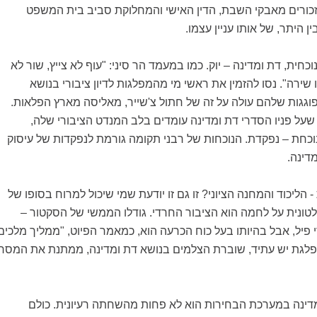
נו זכורים מאבקי השבת, הדין האישי והמחלוקת סביב בית המשפט
ין היתר, של אותו עניין עצמו.
ית, דת ומדינה – יוק. כמו במעמד הר סיני: "עוף לא צייץ, שור לא
שירה". נסו להזמין את ראשי מי מהמפלגות לדיון ציבורי בנושא
וגגות שלהם עולה על זה של חתול צ'שייר, מאליסה מארץ הפלאות.
שעל פניו הסדרי דת ומדינה עומדים בלב המנדט הציבורי שלה,
כחת – נפקדת. הנוכחות של רבני תקומה גורמת לנפקדות של עיסוק
דינה.
 הליכוד והמחנה הציוני? זו גם זו יודעת שמי שיכול למרוח בסופו של
ונית על לחמה הוא הציבור החרדי. גודלו הממשי של הסקטור –
ממדי פיל, אבל בהיותו בעל כוח הכרעה הוא, כמאמר הפיוט, "ממליך מלכים
 מפלגת יש עתיד, שוברת הצלמים בנושא דת ומדינה, ממתנת את המסר
דינה במערכת הבחירות הוא לא פחות מהשחתה רעיונית. כולם