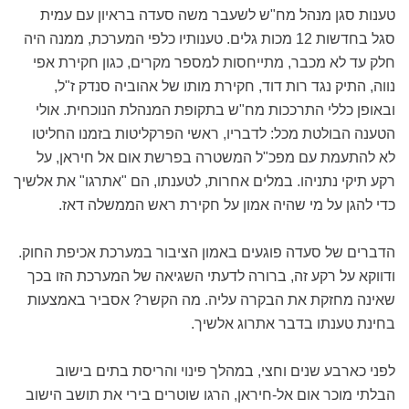
טענות סגן מנהל מח"ש לשעבר משה סעדה בראיון עם עמית
סגל בחדשות 12 מכות גלים. טענותיו כלפי המערכת, ממנה היה
חלק עד לא מכבר, מתייחסות למספר מקרים, כגון חקירת אפי
נווה, התיק נגד רות דוד, חקירת מותו של אהוביה סנדק ז"ל,
ובאופן כללי התרככות מח"ש בתקופת המנהלת הנוכחית. אולי
הטענה הבולטת מכל: לדבריו, ראשי הפרקליטות בזמנו החליטו
לא להתעמת עם מפכ"ל המשטרה בפרשת אום אל חיראן, על
רקע תיקי נתניהו. במלים אחרות, לטענתו, הם "אתרגו" את אלשיך
כדי להגן על מי שהיה אמון על חקירת ראש הממשלה דאז.
הדברים של סעדה פוגעים באמון הציבור במערכת אכיפת החוק.
ודווקא על רקע זה, ברורה לדעתי השגיאה של המערכת הזו בכך
שאינה מחזקת את הבקרה עליה. מה הקשר? אסביר באמצעות
בחינת טענתו בדבר אתרוג אלשיך.
לפני כארבע שנים וחצי, במהלך פינוי והריסת בתים בישוב
הבלתי מוכר אום אל-חיראן, הרגו שוטרים בירי את תושב הישוב