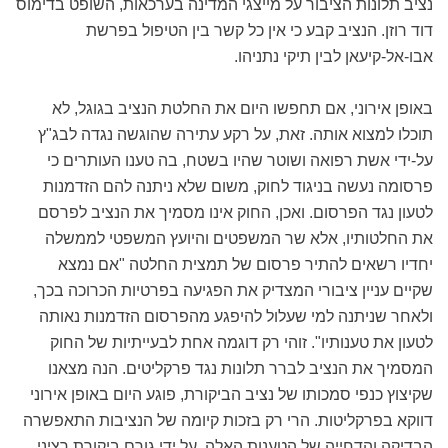
נציב תלונות הציבור על מייצגי המדינה בערכאות, השופט בדימוס
דוד רוזן. הנציב קבע כי אין כל קשר בין הטיפול בפרשת
אבו-אל-קיעאן לבין תיקי נתניהו.
באופן אירוני, אם תחפשו היום את החלטת הנציב בגוגל, לא
תוכלו למצוא אותה. זאת, על רקע עתירה שהוגשה נגדה לבג"ץ
על-ידי אשת רפואה ושוטר שהיו בשטח, בה טענו העותרים כי
פרסומה נעשה בניגוד לחוק, משום שלא ניתנה להם הזדמנות
לטעון נגד הפרסום. ואכן, החוק אינו מסמיך את הנציב לפרסם
את החלטותיו, אלא שר המשפטים והיועץ המשפטי לממשלה
יחדיו רשאים להתיר פרסום של תמצית החלטה "אם נמצא
שקיים עניין ציבורי המצדיק את הפגיעה בפרטיות הכרוכה בכך,
ולאחר שניתנה למי שעלול להיפגע מהפרסום הזדמנות נאותה
לטעון את טענותיו". זוהי רק דוגמה אחת לבעייתיות של החוק
המסמיך את הנציב לברר תלונות נגד פרקליטים. הנה מצאנו
שקיצוץ כנפי סמכותו של נציב הביקורת, פוגע היום באופן אירוני
דווקא בפרקליטות. הרי רק בזכות קיומה של הנציבות התאפשרה
הבדיקה והדחייה של הטענות האלה, על ידי גורם ביקורת רציני