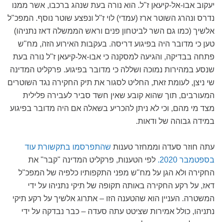
יעקוב אבו-אל-קיעאן ז"ל. הוא נורה בעת שנהג ברכבו, אשר ממנו
נדרס ונהרג השוטר ארז (עמדי) לוי ז"ל ונפצע שוטר נוסף. המפכ"ל
אלשיך (כמו גם השר לביטחון פנים וראש הממשלה דאז נתניהו)
טען כי מדובר היה בפיגוע דריסה. בעקבות האירוע הזה, מח"ש
פתחה בבדיקה, והגיעה למסקנה כי אבו-אל-קיעאן ז"ל נורה בעת
שנסע במהירות נמוכה ושללה כי מדובר בפיגוע. פרקליט המדינה
שי ניצן, לעומת זאת, החליט לסגור את תיק החקירה נגד השוטרים
המעורבים, תוך שהוא קובע שאין חשד סביר לעבירה פלילית
מצד מי מהם, וכי לא ניתן להכריע בשאלה אם היה מדובר בפיגוע
במידה גבוהה של ודאות.
עתה חוזר סעדה וממחזר טענות
שהתפרסמו בתקשורת עוד
בספטמבר 2020.
לפי הטענות, פרקליט המדינה "קבר" את
החקירה ולא הגן על מח"ש מפני התקפותיו כלפיה של המפכ"ל
דאז, על רקע החקירה באותה תקופה של תיקי נתניהו על ידי
המשטרה. העניין הוא שהטענה הזו – אתרוג אלשיך על רקע תיקי
נתניהו, כולל אמירות שציטט עתה סעדה – כבר נבדקה על ידי