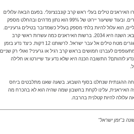
ו האיראנים טילים בעלי ראש קרב קונבנציונלי. בפעם הבאה עלולים
אלה להיות טילים אחרים. ובעוד ששיעור יירוט של 99% הוא נתון מדהים ובהחלט מספק
ליים, הוא עלול להיות בלתי מספק בעליל כשמדובר בטילים גרעיניים.
חישבו על התסריט הבא: השנה היא 2034. ברשות האיראנים כמה עשרות ראשי קרב
גרעיניים. שוב הם משגרים מטח טילים אל עבר ישראל. לרשותנו 12 דקות. כיצד נדע בזמן
ופפים לעברנו חמושים בראש קרב רגיל או גרעיני? ואולי רק שניים
נדע לזהותם? התשובה הכנה היא שלא נדע עד שייורטו או חלילה
.
ה ההגנתית שנחלנו בסוף השבוע. בשעה שאנו מתלבטים ביחס
 האיראנית, עלינו לקחת בחשבון שמה שהיה הוא לא בהכרח מה
 עלולה להיות קטלנית בהרבה.
נה ב"זמן ישראל"