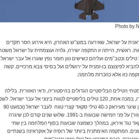
Photo by N
נית על ישראל, שאירעה במוצ"ש האחרון, היא אירוע חסר תקדים
. ראשית, הייתה זו התקפה ישירה, גלויה ועוצמתית על ישראל משטח
איראן. למעלה מ-300 טילים וכטב"מים ועליהם כשישים טון חומר נפץ שוגרו אל עבר ישראל
להביא לפיצוצם בו-זמנית על ירושלים ועל בסיסי צבא מרכזיים. קשה
קפה כזו אלא כהכרזת מלחמה.
טחי הטילים הבליסטיים הגדולים בהיסטוריה, ודאי האזורית. בלילה
שבין שבת לראשון נורו, במכה אחת, 120 טילים בליסטיים לטווח בינוני אל עבר ישראל. לש
השוואה, סדאם חוסיין שיגר מעיראק כ-40 טילי סקאד קצרי טווח לעבר ישראל (וכמעט 90
בסה"כ על מדינות האזור) על פני חמישה שבועות ב-1991. שלוש שנים קודם לכן שיגרה
200 טילי סקאד נגד איראן, במהלך כשמונה שבועות בסוף המלחמה בין שתי
נים. המתקפה האימתנית ביותר של רוסיה על אוקראינה בשנתיים