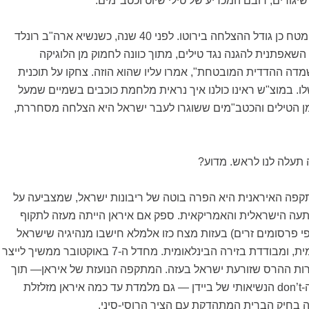
שלישית, כגודלו של המטח כן גודל ההצלחה בירוטו. לפני 40 שנה, כשנשיא ארה"ב רונלד
 השאפתנית להגנה נגד טילים, מתוך כוונה לחמוק מן הלוגיקה
ה ההדדית המובטחת", אמרו עליו שהוא הוזה. צחקו על תוכנית
. במוצ"ש ראינו כולנו איך נראית מלחמת כוכבים בשמיים שמעל
ושלים. יירוט 99% מן הטילים והכטב"מים ששוגרו לעבר ישראל היא הצלחה מסחררת,
תעלה לנו לראש. מדוע?
פה האיראנית היא הפרה בוטה של ריבונות ישראל, שמצביעה על
תעה הישראלית והאמריקאית. ספק אם איראן הייתה מעזה לתקוף
י פרסומים זרים) בעזות מצח כזו אלמלא חישבו מנהיגיה שישראל
ית
,
ומבודדת בזירה הבינלאומית. מחדל ה-7 באוקטובר ממשיך לייצר
מרות ההרס שזורעת ישראל בעזה. המתקפה הנועזת של איראן— תוך
-
don’t
הנשיאותי של ביידן — גם מלמדת עד כמה איראן מזלזלת
בחיק הברית המתהדקת עם הציר הרוסי-סיני.