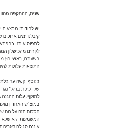
שנית, ההתקפה מהווה
יש להודות: מבצע הי
קיבלנו ימים ארוכים ש
לתפוס אותנו בהפתעה,
לקחים מהכישלון המה
בשעתם, ראשי חץ מתפ
התוצאות עלולות להי
בנוסף, קשה עד בלתי 
של "כיפת ברזל" נגד 
לתוקף. עלות ההגנה ג
במוצ"ש האחרון מוערך
הסכום הזה על מה שש
המשמעות היא שלא נוכ
איננה סגולה לאריכות 