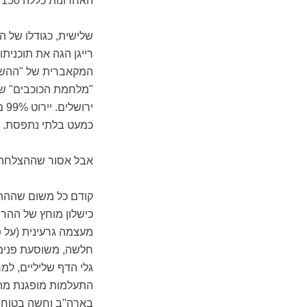
האחרונות כללה 150 שיגורים, רובם המכריע של טילי שיוט וכטב"מים.
רייגן הגה את תוכניתו
המקאברית של "ההשמד
"מלחמת הכוכבים" שלו
יר
כמעט בלתי נתפסת.
אבל אסור שההצלחה 
קודם כל משום שההתק
כישלון מוחץ של ההר
מעצמה גרעינית (על פ
חלשה, משוסעת פנימ
גלי הדף שליליים, ל
התעלמות מופגנת מה
בארה"ב וחשה בטוחה 