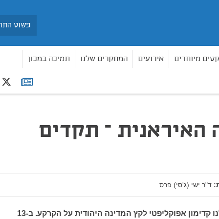
חיפוש
קטים מיוחדים
אירועים
המחקרים שלנו
תמיכה במכון
r
רשימת
תפוצה
האיראנית – תקדים
:
ד"ר ישי (ג'סי) פרס
ב-7 באוקטובר קיבלנו קדימון אפוקליפטי לקץ המדינה היהודית על הקרקע. ב-13