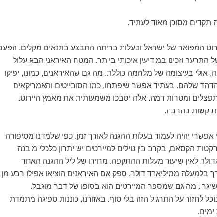
 תקדים מסוכן מאוד לעתיד.
ירוט המפואר של ישראל ובעלות בריתה התבצע בתנאים מקלים. הפעם
ל התרעה וזכינו במודיעין איכותי ביותר. המטח האיראני הבא עלול
 אולי בעיצומה של מלחמה כוללת. מה גם שהאיראנים, כמונו, יפיקו
דהד שלהם. בעתיד אפשר שיפתחו, כמו הסובייטים והאמריקאים
צלים ומטרות דמה. אלה יסבכו משמעותית את מאמץ היירוט.
ות קשות בהרבה.
אפשרי יהיה לעמוד בעלות ההגנה לאורך זמן. כפי שלמדנו מסיפורה
רקטות הקסאם, בקרב בין טילים למיירטים יש יתרון כלכלי מובנה
דולה לאין שיעור מעלות ההתקפה. מחירו של ליל ההגנה האחד
 בלמעלה ממיליארד דולר. ספק אם האיראנים הוציאו אפילו רבע מן
יגרו. מה גם שמספר המיירטים הוא בסופו של דבר מוגבל.
ל לחזור על התרגיל הזה בלי סוף. באזורנו, כוננות ספיגה מתמדת
ימים.