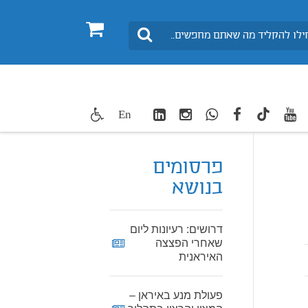
0
חיפוש
LinkedIn
Instagram
WhatsApp
facebook
youtube
twitte
En
TikTok
פרסומים
בנושא
דרושים: רעיונות ליום
שאחרי הפצצה
האיראנית
פעולת מנע באיראן –