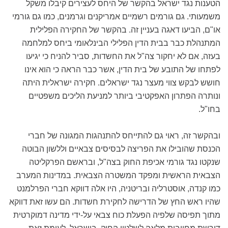
הטענות נגד ישראל בהקשר של היחס לעצירים קיבלו משקל
משמעותי. גם גורמים רשמיים אמריקנים וגרמנים, כמו גם גורמי
או"ם, הביעו דאגה בעניין זה. בהקשר של החקירה הפלילית
המתנהלת כבר בבית הדין הפלילי הבינלאומי ביחס למלחמה
בעזה, אם לא יחקור צה"ל את החשדות, סביר להניח כי יגיעו
לפתחו של התובע של בית הדין, אשר כבר הראה כי הוא אינו
חושש לבקש צווי מעצר נגד ישראלים. חקירה ישראלית היתה
ונותרה הפתרון האפקטיבי ביותר למניעת הליכים משפטיים
בחו"ל.
ובהקשר זה, ראוי גם להתייחס להתנהגות המגונה של חברי
הכנסת שהובילו את הפריצה לבסיסים צבאיים וללשון הבוטה
שנקטו נגד גורמי אכיפת החוק בצה"ל, ובראשם הפרקליטה
הצבאית הראשית ומפקד המשטרה הצבאית. במדינות המערב
כמו קנדה, אוסטרליה ובריטניה, היו אלה דווקא חברי הפרלמנט
שהיו ראש החץ של הדרישה לחקירת חשדות. הם עשו זאת דווקא
מתוך תפיסה שלפיה הפעלת כוח צבאי על-ידי מדינה דמוקרטית