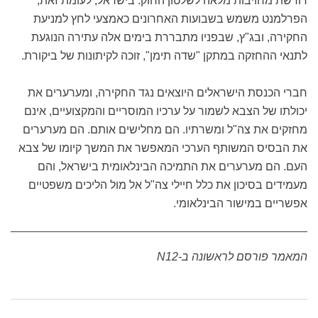
דורשת מחויבות מלאה לשלטון החוק. בישראל, לעומת זאת,
הפרלמנט משמש בשבועות האחרונים כאמצעי לחץ למניעת
החקירה, ובג"ץ, שבפניו מתבררת בימים אלה עתירה הנוגעת
לתנאי ההחזקה במתקן "שדה תימן", זוכה לקיתונות של ביקורת.
חברי הכנסת הישראלים היוצאים נגד החקירה, ומערערים את
יכולתו של הצבא לשמור על ערכיו המוסריים והמקצועיים, אינם
מחזקים את צה"ל ומשרתיו. הם מחלישים אותם. הם מערערים
את הבסיס המשותף הערכי המאפשר את המשך קיומו של צבא
העם. הם מערערים את התמיכה הבינלאומית בישראל, והם
מעמידים בסיכון את כלל חיילי צה"ל אל מול הליכים משפטיים
אפשריים במישור הבינלאומי.
המאמר פורסם לראשונה ב-N12