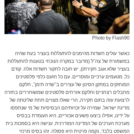
Photo by Flash90
כאשר עולים חשדות מהימנים להתעללות בעציר בעת שהיה
במשמורת של צה"ל (מדובר במקרה הנוכחי בטענות להתעללות
בעציר שלא אגב חקירתו), יש חובה לחקור חשדות אלה. קודם
כל, מטעמים ערכיים ומוסריים. עם כל הזעם כלפי פלסטינים
המוחזקים במתקן הסינון של עצירים ב"שדה תימן", חלקם
מחבלים רצחניים וחלקם אזרחים פלסטינים שמשוחררים בחזרה
לרצועת עזה בתום חקירה, הרי שאלו מצויים תחת שליטתה של
מדינת ישראל. שמירה על זכויותיהם הבסיסיות של מי שנתפסו
על ידינו, אפילו ביצעו פשעים אכזריים, היא העומדת בבסיס
מערכת הערכים של המדינה המודרנית. ענישה היא בסמכות בית
המשפט בלבד, נקמה פרטית היא פסולה. זהו בסיס מרכזי