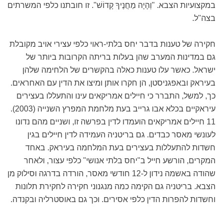
במקצועיות הצבא. "וְהָיָה מַחֲנֶיךָ קָדוֹשׁ". זו חובתנו כלפי המשרתים
בצה"ל.
חקירה של טענות בדבר יחס בלתי-ראוי כלפי עצירי אויב מקובלת
גם במדינות המערב שהן בעלות בריתה הקרובות ביותר של
ישראל. כאשר עלו טענות כאלה בהקשרים של הלחימה שלהן
בעיראק ובאפגניסטן, הן חקרו אותן ומיצו את הדין עם האחראים.
כך, למשל, התברר כי חיילים אמריקאים עינו והתעללו בעצירים
עיראקיים בכלא אבו גרייב בעת מלחמת המפרץ השנייה (2003).
11 חיילים אמריקאים הועמדו לדין בפרשה זו, ושניים מהם נדונו
לעונשי מאסר כבדים. גם בריטניה העמידה לדין חיילים בגין
חשדות להתעללות בעצירים בעת המלחמה בעיראק. באחד
המקרים, הורשע חייל ב"יחס בלתי אנושי" כלפי עצור, ולאחר
שהודה באשמה נידון ל-12 חודשי מאסר, הורדה בדרגה וסילוק מן
הצבא. בריטניה גם הקימה כמה מנגנוני חקירה לחקירת תלונות
וחשדות להפרות הדין כלפי אסירים. וכך גם באוסטרליה ובקנדה.