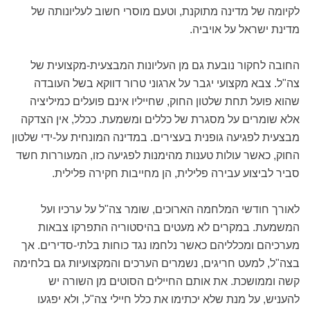
לקיומה של מדינה מתוקנת, וטעם מוסרי חשוב לעליונותה של
מדינת ישראל על אויביה.
החובה לחקור נובעת גם מן העליונות המבצעית-מקצועית של
צה"ל. צבא מקצועי יגבר על ארגוני טרור דווקא בשל העובדה
שהוא פועל תחת שלטון החוק, שחייליו אינם פועלים כמיליציה
אלא שומרים על מסגרת של כללים ומשמעת. ככלל, אין הצדקה
מבצעית לפגיעה גופנית בעצירים. במדינה המונחית על-ידי שלטון
החוק, כאשר עולות טענות מהימנות לפגיעה כזו, המעוררות חשד
סביר לביצוע עבירה פלילית, הן מחייבות חקירה פלילית.
לאורך חודשי המלחמה הארוכים, שומר צה"ל על ערכיו ועל
המשמעת. במקרים לא מעטים בהיסטוריה התפרקו צבאות
מערכיהם ומכלליהם כאשר נלחמו נגד כוחות בלתי-סדירים. אך
בצה"ל, למעט חריגים, נשמרים הערכים והמקצועיות גם בלחימה
קשה וממושכת. את אותם החיילים הסוטים מן השורה יש
להעניש, על מנת שלא יכתימו את כלל חיילי צה"ל, ולא יפגעו